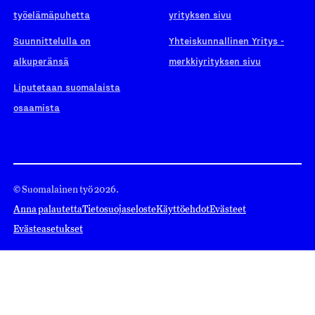
työelämäpuhetta
yrityksen sivu
Suunnittelulla on
Yhteiskunnallinen Yritys -
alkuperänsä
merkkiyrityksen sivu
Liputetaan suomalaista
osaamista
© Suomalainen työ 2026.
Anna palautetta
Tietosuojaseloste
Käyttöehdot
Evästeet
Evästeasetukset