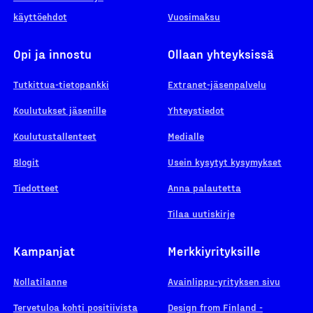
käyttöehdot
Vuosimaksu
Opi ja innostu
Ollaan yhteyksissä
Tutkittua-tietopankki
Extranet-jäsenpalvelu
Koulutukset jäsenille
Yhteystiedot
Koulutustallenteet
Medialle
Blogit
Usein kysytyt kysymykset
Tiedotteet
Anna palautetta
Tilaa uutiskirje
Kampanjat
Merkkiyrityksille
Nollatilanne
Avainlippu-yrityksen sivu
Tervetuloa kohti positiivista
Design from Finland -