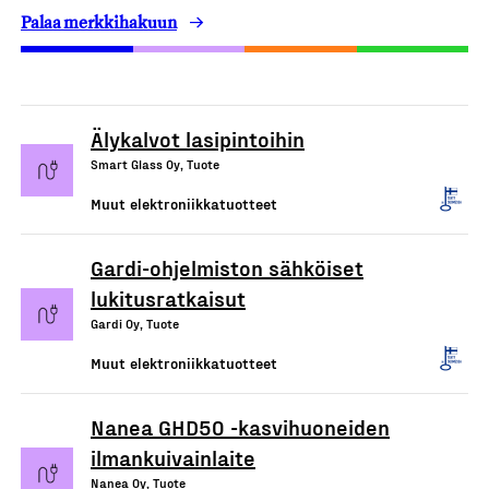
Palaa merkkihakuun
Älykalvot lasipintoihin
Smart Glass Oy, Tuote
Muut elektroniikkatuotteet
Gardi-ohjelmiston sähköiset
lukitusratkaisut
Gardi Oy, Tuote
Muut elektroniikkatuotteet
Nanea GHD50 -kasvihuoneiden
ilmankuivainlaite
Nanea Oy, Tuote