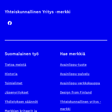
Yhteiskunnallinen Yritys -merkki
Suomalainen työ
Hae merkkiä
Tietoa meistä
Avainlippu-tuote
Historia
Avainlippu-palvelu
Toimielimet
Avainlippu-verkkokauppa
Jäsenyritykset
Design from Finland
Yhdistyksen säännöt
Yhteiskunnallinen yritys -
merkki
Merkkien kriteerit ja