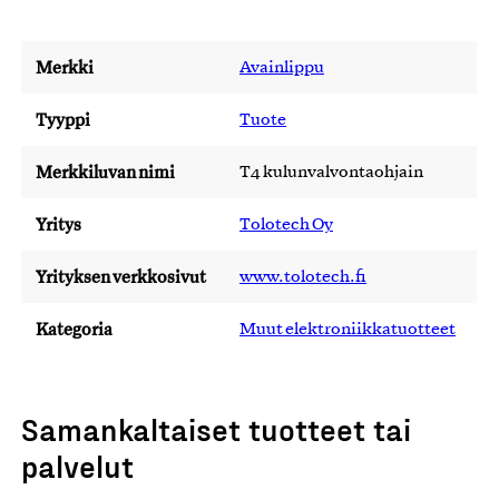
Merkki
Avainlippu
Tyyppi
Tuote
Merkkiluvan nimi
T4 kulunvalvontaohjain
Yritys
Tolotech Oy
Yrityksen verkkosivut
www.tolotech.fi
Kategoria
Muut elektroniikkatuotteet
Samankaltaiset tuotteet tai
palvelut