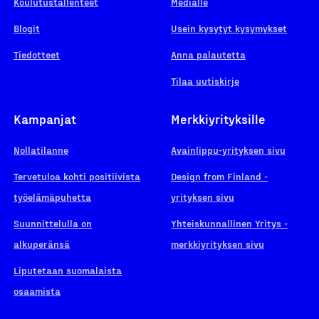
Koulutustallenteet
Medialle
Blogit
Usein kysytyt kysymykset
Tiedotteet
Anna palautetta
Tilaa uutiskirje
Kampanjat
Merkkiyrityksille
Nollatilanne
Avainlippu-yrityksen sivu
Tervetuloa kohti positiivista
Design from Finland -
työelämäpuhetta
yrityksen sivu
Suunnittelulla on
Yhteiskunnallinen Yritys -
alkuperänsä
merkkiyrityksen sivu
Liputetaan suomalaista
osaamista