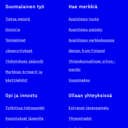
Suomalainen työ
Hae merkkiä
Tietoa meistä
Avainlippu-tuote
Historia
Avainlippu-palvelu
Toimielimet
Avainlippu-verkkokauppa
Jäsenyritykset
Design from Finland
Yhdistyksen säännöt
Yhteiskunnallinen yritys -
merkki
Merkkien kriteerit ja
käyttöehdot
Vuosimaksu
Opi ja innostu
Ollaan yhteyksissä
Tutkittua-tietopankki
Extranet-jäsenpalvelu
Koulutukset jäsenille
Yhteystiedot