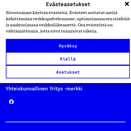
Evästeasetukset
Sivustomme käyttää evästeitä. Evästeet auttavat meitä
kehittämään verkkopalveluamme, optimoimaan sen sisältöjä
ja analysoimaan verkkoliikennettä. Osa evästeistä on
Avainlippu
välttämättömiä, jotta sivut toimisivat oikein.
Hyväksy
Design From Finland
Kiellä
Asetukset
Yhteiskunnallinen Yritys -merkki