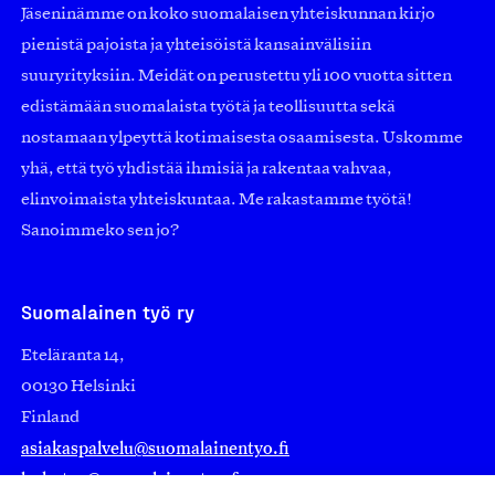
Jäseninämme on koko suomalaisen yhteiskunnan kirjo
pienistä pajoista ja yhteisöistä kansainvälisiin
suuryrityksiin. Meidät on perustettu yli 100 vuotta sitten
edistämään suomalaista työtä ja teollisuutta sekä
nostamaan ylpeyttä kotimaisesta osaamisesta. Uskomme
yhä, että työ yhdistää ihmisiä ja rakentaa vahvaa,
elinvoimaista yhteiskuntaa. Me rakastamme työtä!
Sanoimmeko sen jo?
Suomalainen työ ry
Eteläranta 14,
00130 Helsinki
Finland
asiakaspalvelu@suomalainentyo.fi
laskutus@suomalainentyo.fi