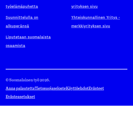
työelämäpuhetta
yrityksen sivu
Suunnittelulla on
Yhteiskunnallinen Yritys -
alkuperänsä
merkkiyrityksen sivu
Liputetaan suomalaista
osaamista
© Suomalainen työ 2026.
Anna palautetta
Tietosuojaseloste
Käyttöehdot
Evästeet
Evästeasetukset