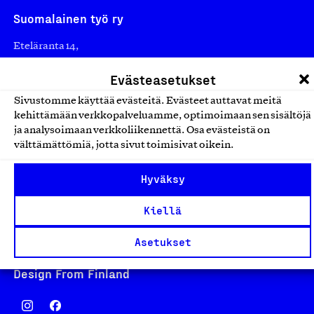
Suomalainen työ ry
Eteläranta 14,
00130 Helsinki
Evästeasetukset
Finland
Sivustomme käyttää evästeitä. Evästeet auttavat meitä
asiakaspalvelu@suomalainentyo.fi
kehittämään verkkopalveluamme, optimoimaan sen sisältöjä
laskutus@suomalainentyo.fi
ja analysoimaan verkkoliikennettä. Osa evästeistä on
välttämättömiä, jotta sivut toimisivat oikein.
Hyväksy
Avainlippu
Kiellä
Asetukset
Design From Finland