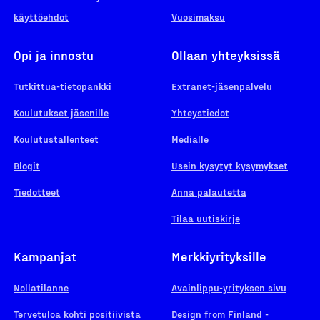
käyttöehdot
Vuosimaksu
Opi ja innostu
Ollaan yhteyksissä
Tutkittua-tietopankki
Extranet-jäsenpalvelu
Koulutukset jäsenille
Yhteystiedot
Koulutustallenteet
Medialle
Blogit
Usein kysytyt kysymykset
Tiedotteet
Anna palautetta
Tilaa uutiskirje
Kampanjat
Merkkiyrityksille
Nollatilanne
Avainlippu-yrityksen sivu
Tervetuloa kohti positiivista
Design from Finland -