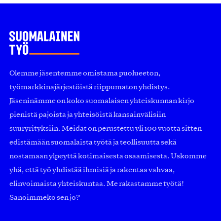
Olemme jäsentemme omistama puolueeton,
työmarkkinajärjestöistä riippumaton yhdistys.
Jäseninämme on koko suomalaisen yhteiskunnan kirjo
pienistä pajoista ja yhteisöistä kansainvälisiin
suuryrityksiin. Meidät on perustettu yli 100 vuotta sitten
edistämään suomalaista työtä ja teollisuutta sekä
nostamaan ylpeyttä kotimaisesta osaamisesta. Uskomme
yhä, että työ yhdistää ihmisiä ja rakentaa vahvaa,
elinvoimaista yhteiskuntaa. Me rakastamme työtä!
Sanoimmeko sen jo?