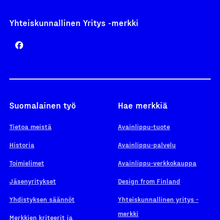
Yhteiskunnallinen Yritys -merkki
Suomalainen työ
Hae merkkiä
Tietoa meistä
Avainlippu-tuote
Historia
Avainlippu-palvelu
Toimielimet
Avainlippu-verkkokauppa
Jäsenyritykset
Design from Finland
Yhdistyksen säännöt
Yhteiskunnallinen yritys -
merkki
Merkkien kriteerit ja