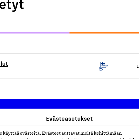
etyt
lut
L
Evästeasetukset
Suomalainen työ ry
käyttää evästeitä. Evästeet auttavat meitä kehittämään