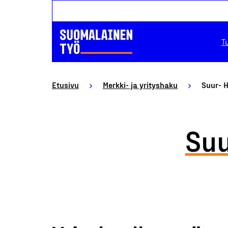
T
Etusivu
Merkki- ja yrityshaku
Suur- H
Suu