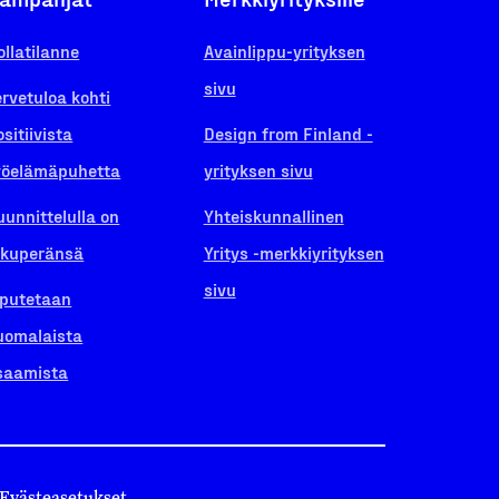
ollatilanne
Avainlippu-yrityksen
sivu
ervetuloa kohti
ositiivista
Design from Finland -
yöelämäpuhetta
yrityksen sivu
uunnittelulla on
Yhteiskunnallinen
lkuperänsä
Yritys -merkkiyrityksen
sivu
iputetaan
uomalaista
saamista
Evästeasetukset