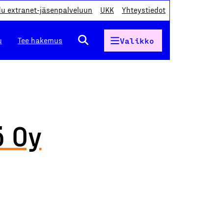
du extranet-jäsenpalveluun
UKK
Yhteystiedot
u
Tee hakemus
Valikko
ö Oy