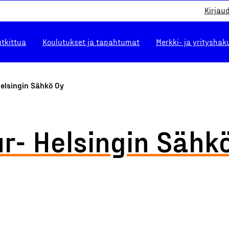
Kirjau
utkittua
Koulutukset ja tapahtumat
Merkki- ja yrityshak
elsingin Sähkö Oy
r- Helsingin Sähk