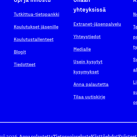
yhteyksissä
Tutkittua-tietopankki
N
Extranet-jäsenpalvelu
Koulutukset jäsenille
T
Yhteystiedot
p
Koulutustallenteet
t
Medialle
Blogit
S
Usein kysytyt
Tiedotteet
a
kysymykset
L
Anna palautetta
s
Tilaa uutiskirje
o
työ 2026.
Anna palautetta
Tietosuojaseloste
Käyttöehdot
Evästeet