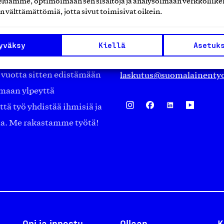
luamme, optimoimaan sen sisältöjä ja analysoimaan verkkoliike
Eteläranta 14,
n välttämättömiä, jotta sivut toimisivat oikein.
työmarkkinajärjestöistä
00130 Helsinki
ko suomalaisen
Finland
yväksy
Kiellä
Asetuk
asiakaspalvelu@suomalai
isöistä kansainvälisiin
laskutus@suomalainentyo
0 vuotta sitten edistämään
amaan ylpeyttä
ä työ yhdistää ihmisiä ja
aa. Me rakastamme työtä!
Opi ja innostu
Ollaan
K