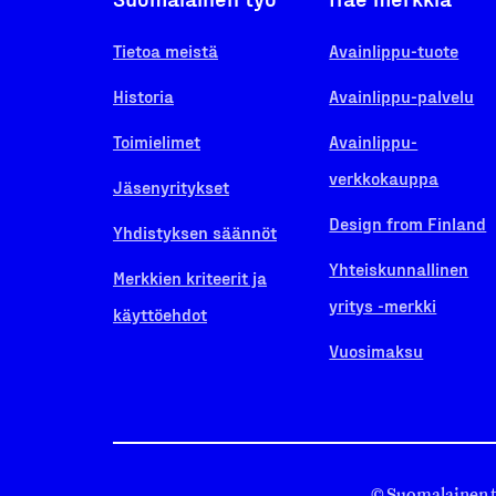
Tietoa meistä
Avainlippu-tuote
Historia
Avainlippu-palvelu
Toimielimet
Avainlippu-
verkkokauppa
Jäsenyritykset
Design from Finland
Yhdistyksen säännöt
Yhteiskunnallinen
Merkkien kriteerit ja
yritys -merkki
käyttöehdot
Vuosimaksu
© Suomalainen 