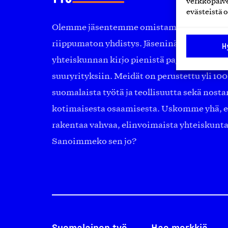
verkkopalve
evästeistä o
Olemme jäsentemme omistama puolueeton, 
riippumaton yhdistys. Jäseninämme on ko
H
yhteiskunnan kirjo pienistä pajoista ja yhte
suuryrityksiin. Meidät on perustettu yli 10
suomalaista työtä ja teollisuutta sekä nost
kotimaisesta osaamisesta. Uskomme yhä, ett
rakentaa vahvaa, elinvoimaista yhteiskunt
Sanoimmeko sen jo?
Suomalainen työ
Hae merkkiä