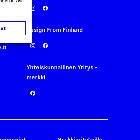
nnettä. Osa
set
Design From Finland
nentyo.fi
.fi
Yhteiskunnallinen Yritys -
merkki
ampanjat
Merkkiyrityksille