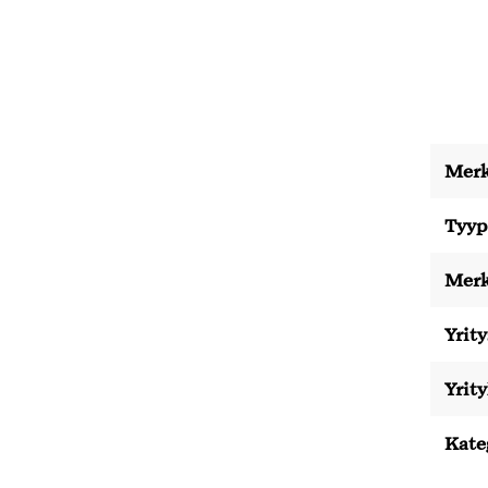
Merk
Tyyp
Merk
Yrity
Yrit
Kate