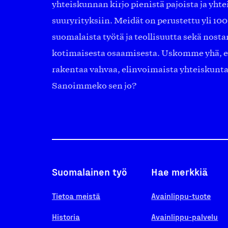
yhteiskunnan kirjo pienistä pajoista ja yhte
suuryrityksiin. Meidät on perustettu yli 10
suomalaista työtä ja teollisuutta sekä nost
kotimaisesta osaamisesta. Uskomme yhä, ett
rakentaa vahvaa, elinvoimaista yhteiskunt
Sanoimmeko sen jo?
Suomalainen työ
Hae merkkiä
Tietoa meistä
Avainlippu-tuote
Historia
Avainlippu-palvelu