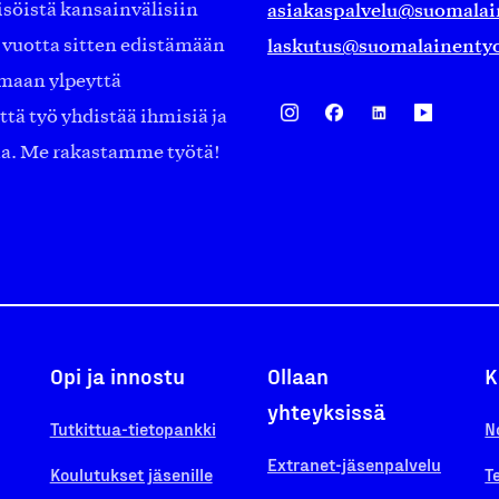
asiakaspalvelu@suomalai
isöistä kansainvälisiin
laskutus@suomalainentyo
0 vuotta sitten edistämään
amaan ylpeyttä
ä työ yhdistää ihmisiä ja
aa. Me rakastamme työtä!
Opi ja innostu
Ollaan
K
yhteyksissä
Tutkittua-tietopankki
N
Extranet-jäsenpalvelu
Koulutukset jäsenille
T