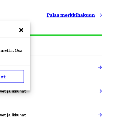
Palaa merkkihakuun
nnettä. Osa
vet ja ikkunat
set
vet ja ikkunat
vet ja ikkunat