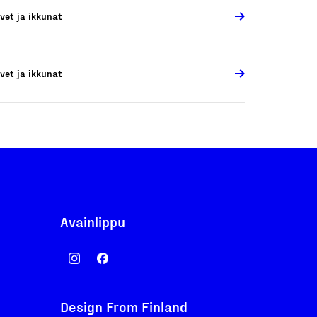
vet ja ikkunat
vet ja ikkunat
Avainlippu
Design From Finland