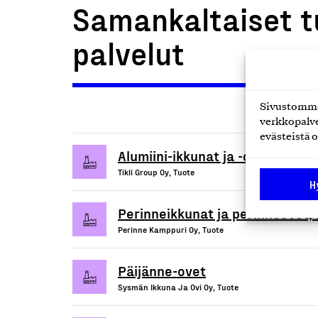
Samankaltaiset t
palvelut
Sivustomme 
verkkopalve
evästeistä o
Alumiini-ikkunat ja -ovet
Tikli Group Oy, Tuote
H
Perinneikkunat ja perinneovet
Perinne Kamppuri Oy, Tuote
Päijänne-ovet
Sysmän Ikkuna Ja Ovi Oy, Tuote