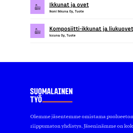
Ikkunat ja ovet
Ikoni Ikkuna Oy, Tuote
Komposiitti-ikkunat ja liukuove
Iccuna Oy, Tuote
Olemme jäsentemme omistama puolueeton, 
riippumaton yhdistys. Jäseninämme on ko