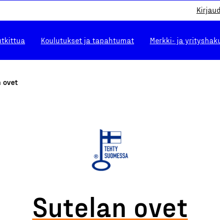
Kirjau
utkittua
Koulutukset ja tapahtumat
Merkki- ja yrityshak
 ovet
Sutelan ovet