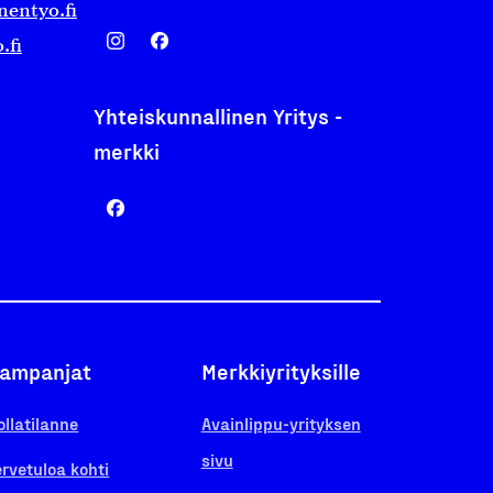
nentyo.fi
.fi
Yhteiskunnallinen Yritys -
merkki
ampanjat
Merkkiyrityksille
ollatilanne
Avainlippu-yrityksen
sivu
ervetuloa kohti