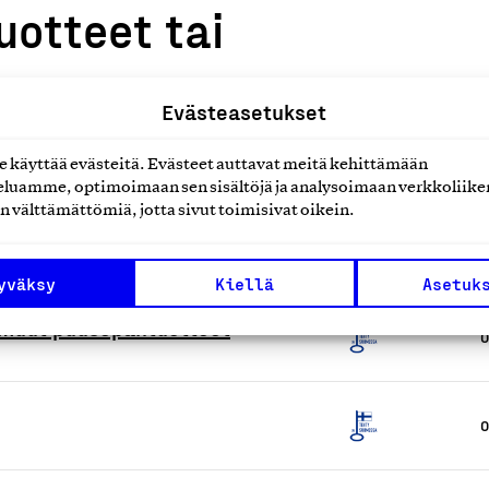
uotteet tai
Evästeasetukset
käyttää evästeitä. Evästeet auttavat meitä kehittämään
luamme, optimoimaan sen sisältöjä ja analysoimaan verkkoliike
n välttämättömiä, jotta sivut toimisivat oikein.
O
yväksy
Kiellä
Asetuk
, muut puusepäntuotteet
O
O