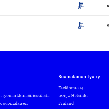
O
t
O
Suomalainen työ ry
Eteläranta 14,
työmarkkinajärjestöistä
00130 Helsinki
ko suomalaisen
Finland