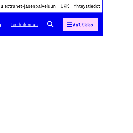
du extranet-jäsenpalveluun
UKK
Yhteystiedot
u
Tee hakemus
Valikko