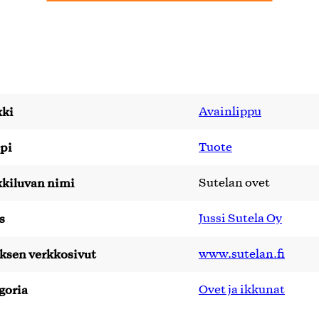
ki
Avainlippu
pi
Tuote
kiluvan nimi
Sutelan ovet
s
Jussi Sutela Oy
yksen verkkosivut
www.sutelan.fi
goria
Ovet ja ikkunat