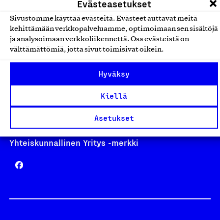
Evästeasetukset
Sivustomme käyttää evästeitä. Evästeet auttavat meitä
kehittämään verkkopalveluamme, optimoimaan sen sisältöjä
Avainlippu
ja analysoimaan verkkoliikennettä. Osa evästeistä on
välttämättömiä, jotta sivut toimisivat oikein.
Hyväksy
Design From Finland
Kiellä
Asetukset
Yhteiskunnallinen Yritys -merkki