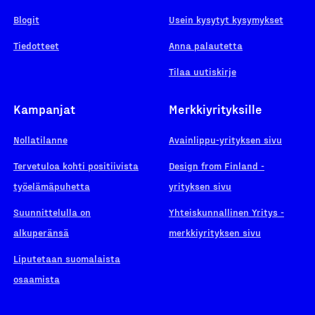
Blogit
Usein kysytyt kysymykset
Tiedotteet
Anna palautetta
Tilaa uutiskirje
Kampanjat
Merkkiyrityksille
Nollatilanne
Avainlippu-yrityksen sivu
Tervetuloa kohti positiivista
Design from Finland -
työelämäpuhetta
yrityksen sivu
Suunnittelulla on
Yhteiskunnallinen Yritys -
alkuperänsä
merkkiyrityksen sivu
Liputetaan suomalaista
osaamista