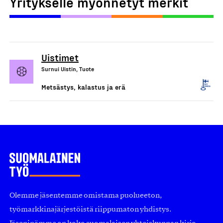
Yritykselle myönnetyt merkit
Uistimet
Surnui Uistin, Tuote
Metsästys, kalastus ja erä
Olemme jäsentemme omistama puolueeton,
työmarkkinajärjestöistä riippumaton yhdistys.