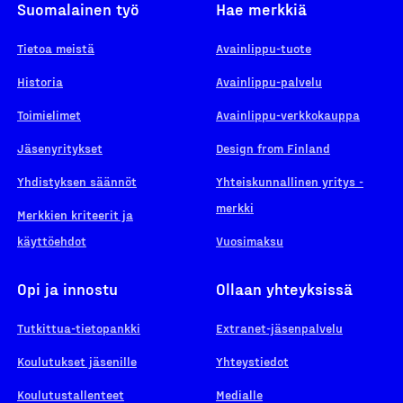
Suomalainen työ
Hae merkkiä
Tietoa meistä
Avainlippu-tuote
Historia
Avainlippu-palvelu
Toimielimet
Avainlippu-verkkokauppa
Jäsenyritykset
Design from Finland
Yhdistyksen säännöt
Yhteiskunnallinen yritys -
merkki
Merkkien kriteerit ja
käyttöehdot
Vuosimaksu
Opi ja innostu
Ollaan yhteyksissä
Tutkittua-tietopankki
Extranet-jäsenpalvelu
Koulutukset jäsenille
Yhteystiedot
Koulutustallenteet
Medialle