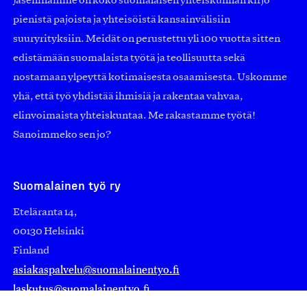
Jäseninämme on koko suomalaisen yhteiskunnan kirjo
pienistä pajoista ja yhteisöistä kansainvälisiin
suuryrityksiin. Meidät on perustettu yli 100 vuotta sitten
edistämään suomalaista työtä ja teollisuutta sekä
nostamaan ylpeyttä kotimaisesta osaamisesta. Uskomme
yhä, että työ yhdistää ihmisiä ja rakentaa vahvaa,
elinvoimaista yhteiskuntaa. Me rakastamme työtä!
Sanoimmeko sen jo?
Suomalainen työ ry
Eteläranta 14,
00130 Helsinki
Finland
asiakaspalvelu@suomalainentyo.fi
laskutus@suomalainentyo.fi