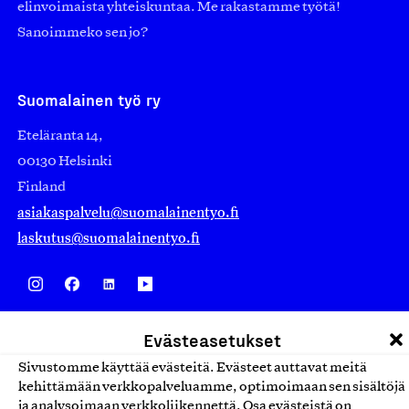
elinvoimaista yhteiskuntaa. Me rakastamme työtä!
Sanoimmeko sen jo?
Suomalainen työ ry
Eteläranta 14,
00130 Helsinki
Finland
asiakaspalvelu@suomalainentyo.fi
laskutus@suomalainentyo.fi
Avainlippu
Evästeasetukset
Sivustomme käyttää evästeitä. Evästeet auttavat meitä
kehittämään verkkopalveluamme, optimoimaan sen sisältöjä
ja analysoimaan verkkoliikennettä. Osa evästeistä on