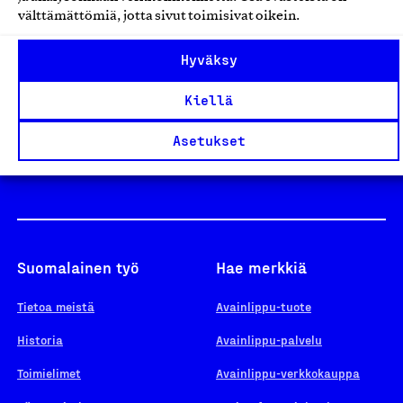
välttämättömiä, jotta sivut toimisivat oikein.
Design From Finland
Hyväksy
Kiellä
Yhteiskunnallinen Yritys -merkki
Asetukset
Suomalainen työ
Hae merkkiä
Tietoa meistä
Avainlippu-tuote
Historia
Avainlippu-palvelu
Toimielimet
Avainlippu-verkkokauppa