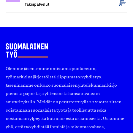
Taksipalvelut
Olemme jäsentemme omistama puolueeton,
työmarkkinajärjestöistä riippumaton yhdistys.
Jäseninämme on koko suomalaisen yhteiskunnan kirjo
pienistä pajoista ja yhteisöistä kansainvälisiin
suuryrityksiin. Meidät on perustettu yli 100 vuotta sitten
edistämään suomalaista työtä ja teollisuutta sekä
nostamaan ylpeyttä kotimaisesta osaamisesta. Uskomme
yhä, että työ yhdistää ihmisiä ja rakentaa vahvaa,