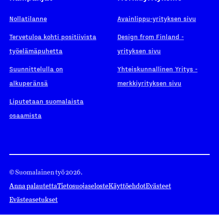
Nollatilanne
Avainlippu-yrityksen sivu
Tervetuloa kohti positiivista
Design from Finland -
työelämäpuhetta
yrityksen sivu
Suunnittelulla on
Yhteiskunnallinen Yritys -
alkuperänsä
merkkiyrityksen sivu
Liputetaan suomalaista
osaamista
© Suomalainen työ 2026.
Anna palautetta
Tietosuojaseloste
Käyttöehdot
Evästeet
Evästeasetukset