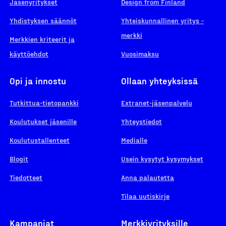
Jäsenyritykset
Design from Finland
Yhdistyksen säännöt
Yhteiskunnallinen yritys -
merkki
Merkkien kriteerit ja
käyttöehdot
Vuosimaksu
Opi ja innostu
Ollaan yhteyksissä
Tutkittua-tietopankki
Extranet-jäsenpalvelu
Koulutukset jäsenille
Yhteystiedot
Koulutustallenteet
Medialle
Blogit
Usein kysytyt kysymykset
Tiedotteet
Anna palautetta
Tilaa uutiskirje
Kampanjat
Merkkiyrityksille