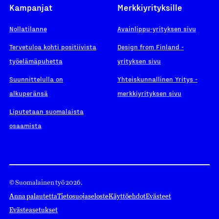
Kampanjat
Merkkiyrityksille
Nollatilanne
Avainlippu-yrityksen sivu
Tervetuloa kohti positiivista
Design from Finland -
työelämäpuhetta
yrityksen sivu
Suunnittelulla on
Yhteiskunnallinen Yritys -
alkuperänsä
merkkiyrityksen sivu
Liputetaan suomalaista
osaamista
© Suomalainen työ 2026.
Anna palautetta
Tietosuojaseloste
Käyttöehdot
Evästeet
Evästeasetukset