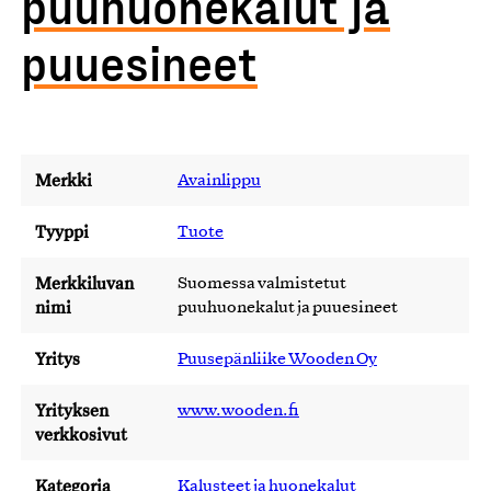
puuhuonekalut ja
puuesineet
Merkki
Avainlippu
Tyyppi
Tuote
Merkkiluvan
Suomessa valmistetut
nimi
puuhuonekalut ja puuesineet
Yritys
Puusepänliike Wooden Oy
Yrityksen
www.wooden.fi
verkkosivut
Kategoria
Kalusteet ja huonekalut