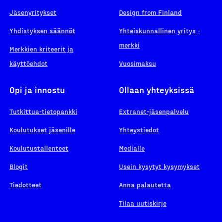
Jäsenyritykset
Design from Finland
Yhdistyksen säännöt
Yhteiskunnallinen yritys -
merkki
Merkkien kriteerit ja
käyttöehdot
Vuosimaksu
Opi ja innostu
Ollaan yhteyksissä
Tutkittua-tietopankki
Extranet-jäsenpalvelu
Koulutukset jäsenille
Yhteystiedot
Koulutustallenteet
Medialle
Blogit
Usein kysytyt kysymykset
Tiedotteet
Anna palautetta
Tilaa uutiskirje