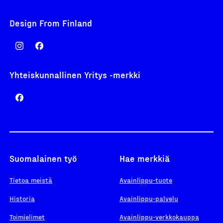
Design From Finland
Yhteiskunnallinen Yritys -merkki
Suomalainen työ
Hae merkkiä
Tietoa meistä
Avainlippu-tuote
Historia
Avainlippu-palvelu
Toimielimet
Avainlippu-verkkokauppa