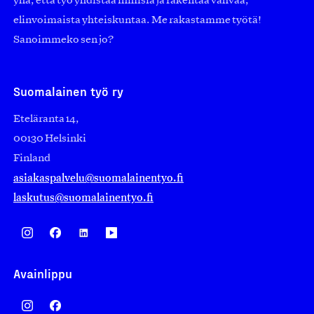
yhä, että työ yhdistää ihmisiä ja rakentaa vahvaa,
elinvoimaista yhteiskuntaa. Me rakastamme työtä!
Sanoimmeko sen jo?
Suomalainen työ ry
Eteläranta 14,
00130 Helsinki
Finland
asiakaspalvelu@suomalainentyo.fi
laskutus@suomalainentyo.fi
Avainlippu