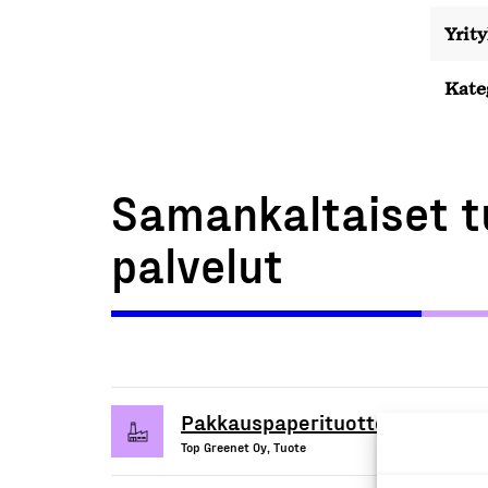
Yrit
Kate
Samankaltaiset t
palvelut
Pakkauspaperituotteet
Top Greenet Oy, Tuote