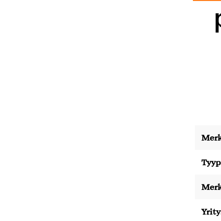
Merk
Tyyp
Merk
Yrity