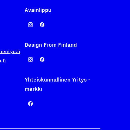
Avainlippu
Design From Finland
nentyo.fi
.fi
Yhteiskunnallinen Yritys -
merkki