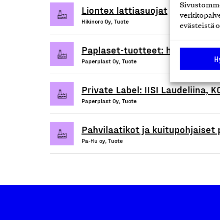
Sivustomme 
Liontex lattiasuojat
verkkopalve
Hikinoro Oy, Tuote
evästeistä o
Paplaset-tuotteet: hygieniasuoj
H
Paperplast Oy, Tuote
Private Label: IISI Laudeliina,
Paperplast Oy, Tuote
Pahvilaatikot ja kuitupohjaiset
Pa-Hu oy, Tuote