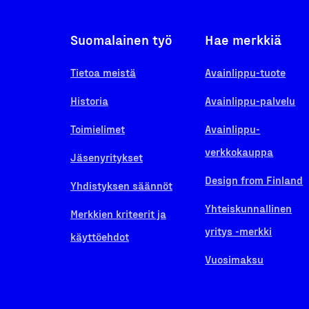
Suomalainen työ
Hae merkkiä
Tietoa meistä
Avainlippu-tuote
Historia
Avainlippu-palvelu
Toimielimet
Avainlippu-
verkkokauppa
Jäsenyritykset
Design from Finland
Yhdistyksen säännöt
Yhteiskunnallinen
Merkkien kriteerit ja
yritys -merkki
käyttöehdot
Vuosimaksu