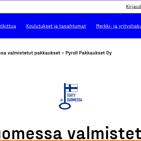
Kirjau
utkittua
Koulutukset ja tapahtumat
Merkki- ja yrityshak
sa valmistetut pakkaukset – Pyroll Pakkaukset Oy
omessa valmiste