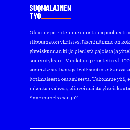
Olemme jäsentemme omistama puolueeton, 
riippumaton yhdistys. Jäseninämme on ko
yhteiskunnan kirjo pienistä pajoista ja yhte
suuryrityksiin. Meidät on perustettu yli 10
suomalaista työtä ja teollisuutta sekä nost
kotimaisesta osaamisesta. Uskomme yhä, ett
rakentaa vahvaa, elinvoimaista yhteiskunt
Sanoimmeko sen jo?