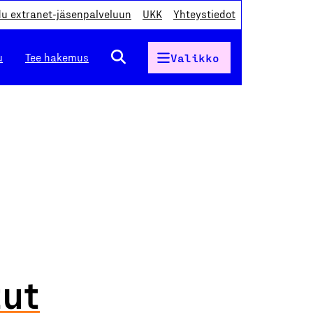
du extranet-jäsenpalveluun
UKK
Yhteystiedot
u
Tee hakemus
Valikko
tut