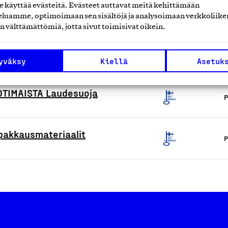
käyttää evästeitä. Evästeet auttavat meitä kehittämään
P
luamme, optimoimaan sen sisältöjä ja analysoimaan verkkoliike
n välttämättömiä, jotta sivut toimisivat oikein.
a- ja puhdistuspaperit
P
yväksy
Kiellä
Asetuk
 KOTIMAISTA Laudesuoja
P
 pakkausmateriaalit
P