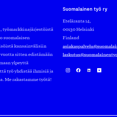
Suomalainen työ ry
Eteläranta 14,
työmarkkinajärjestöistä
00130 Helsinki
ko suomalaisen
Finland
asiakaspalvelu@suomalai
isöistä kansainvälisiin
laskutus@suomalainentyo
0 vuotta sitten edistämään
amaan ylpeyttä
ä työ yhdistää ihmisiä ja
aa. Me rakastamme työtä!