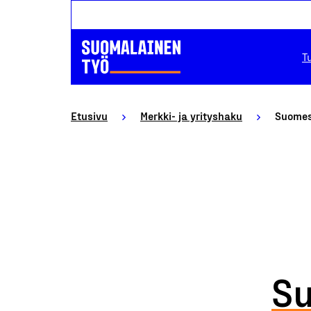
T
Etusivu
Merkki- ja yrityshaku
Suomes
Su