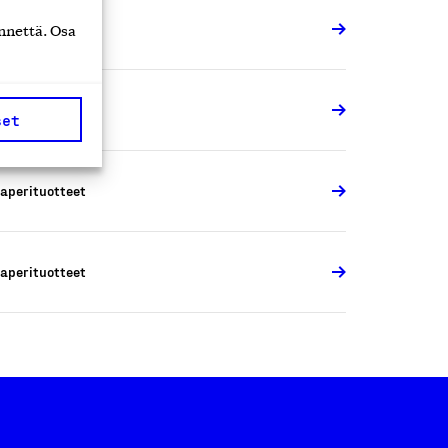
aperituotteet
nnettä. Osa
aperituotteet
set
aperituotteet
aperituotteet