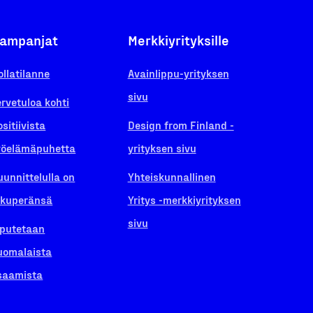
ampanjat
Merkkiyrityksille
ollatilanne
Avainlippu-yrityksen
sivu
ervetuloa kohti
ositiivista
Design from Finland -
yöelämäpuhetta
yrityksen sivu
uunnittelulla on
Yhteiskunnallinen
lkuperänsä
Yritys -merkkiyrityksen
sivu
iputetaan
uomalaista
saamista