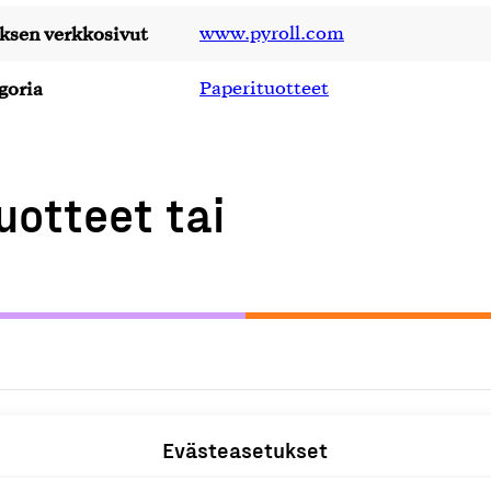
yksen verkkosivut
www.pyroll.com
goria
Paperituotteet
uotteet tai
P
Evästeasetukset