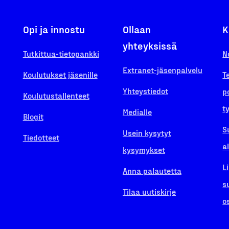
Opi ja innostu
Ollaan
K
yhteyksissä
Tutkittua-tietopankki
N
Extranet-jäsenpalvelu
Koulutukset jäsenille
T
Yhteystiedot
p
Koulutustallenteet
t
Medialle
Blogit
S
Usein kysytyt
Tiedotteet
a
kysymykset
L
Anna palautetta
s
Tilaa uutiskirje
o