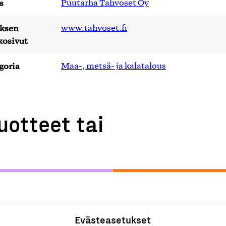
s
Puutarha Tahvoset Oy
yksen
www.tahvoset.fi
kosivut
goria
Maa-, metsä- ja kalatalous
uotteet tai
Evästeasetukset
eraattori
M