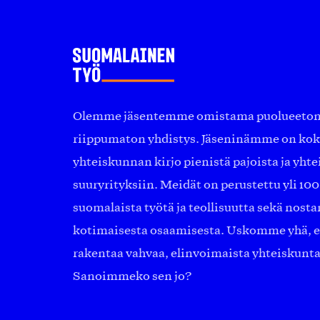
Olemme jäsentemme omistama puolueeton, 
riippumaton yhdistys. Jäseninämme on ko
yhteiskunnan kirjo pienistä pajoista ja yhte
suuryrityksiin. Meidät on perustettu yli 10
suomalaista työtä ja teollisuutta sekä nost
kotimaisesta osaamisesta. Uskomme yhä, ett
rakentaa vahvaa, elinvoimaista yhteiskunt
Sanoimmeko sen jo?