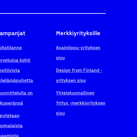
ampanjat
Merkkiyrityksille
ollatilanne
Avainlippu-yrityksen
sivu
ervetuloa kohti
ositiivista
Design from Finland -
yöelämäpuhetta
yrityksen sivu
uunnittelulla on
Yhteiskunnallinen
lkuperänsä
Yritys -merkkiyrityksen
sivu
iputetaan
uomalaista
saamista