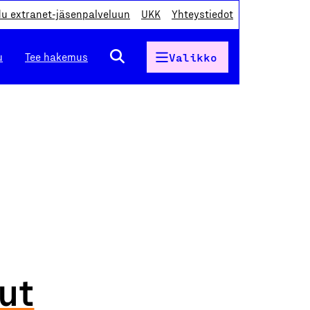
du extranet-jäsenpalveluun
UKK
Yhteystiedot
u
Tee hakemus
Valikko
ut