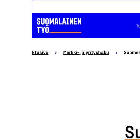
T
Etusivu
Merkki- ja yrityshaku
Suomess
S