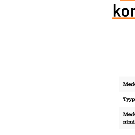
kor
Merk
Tyyp
Merk
nimi