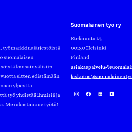
Suomalainen työ ry
Eteläranta 14,
työmarkkinajärjestöistä
00130 Helsinki
ko suomalaisen
Finland
asiakaspalvelu@suomalai
isöistä kansainvälisiin
laskutus@suomalainentyo
0 vuotta sitten edistämään
amaan ylpeyttä
ä työ yhdistää ihmisiä ja
aa. Me rakastamme työtä!