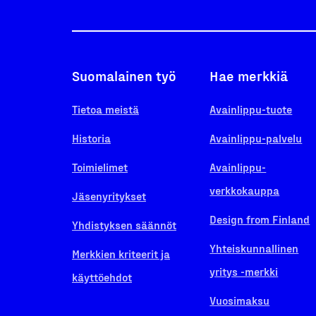
Suomalainen työ
Hae merkkiä
Tietoa meistä
Avainlippu-tuote
Historia
Avainlippu-palvelu
Toimielimet
Avainlippu-
verkkokauppa
Jäsenyritykset
Design from Finland
Yhdistyksen säännöt
Yhteiskunnallinen
Merkkien kriteerit ja
yritys -merkki
käyttöehdot
Vuosimaksu