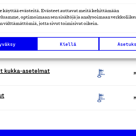
käyttää evästeitä. Evästeet auttavat meitä kehittämään
luamme, optimoimaan sen sisältöjä ja analysoimaan verkkoliike
M
n välttämättömiä, jotta sivut toimisivat oikein.
yväksy
Kiellä
Asetuk
nnoitevalmiste)
M
t kukka-asetelmat
M
ut
M