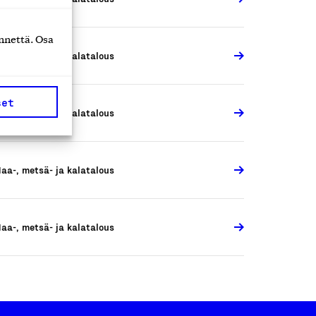
nnettä. Osa
aa-, metsä- ja kalatalous
set
aa-, metsä- ja kalatalous
aa-, metsä- ja kalatalous
aa-, metsä- ja kalatalous