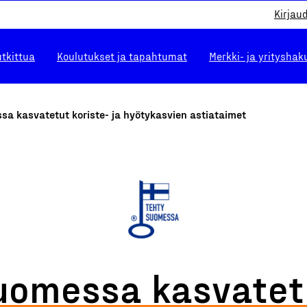
Kirjau
utkittua
Koulutukset ja tapahtumat
Merkki- ja yrityshak
a kasvatetut koriste- ja hyötykasvien astiataimet
uomessa kasvatet