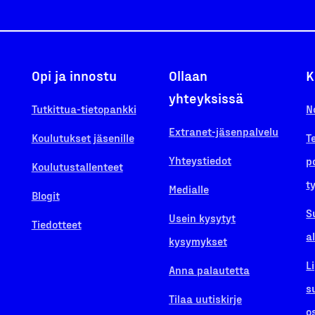
Opi ja innostu
Ollaan
K
yhteyksissä
Tutkittua-tietopankki
N
Extranet-jäsenpalvelu
Koulutukset jäsenille
T
Yhteystiedot
p
Koulutustallenteet
t
Medialle
Blogit
S
Usein kysytyt
Tiedotteet
a
kysymykset
L
Anna palautetta
s
Tilaa uutiskirje
o