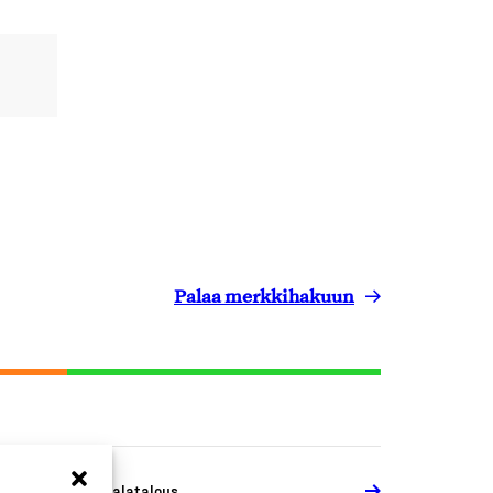
Palaa merkkihakuun
aa-, metsä- ja kalatalous