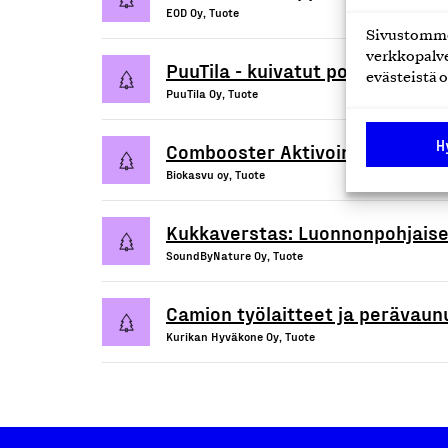
EOD Oy, Tuote
Sivustomme 
verkkopalve
PuuTila - kuivatut polttopuut
evästeistä o
PuuTila Oy, Tuote
H
Combooster Aktivointiliuos (La
Biokasvu oy, Tuote
Kukkaverstas: Luonnonpohjaise
SoundByNature Oy, Tuote
Camion työlaitteet ja perävaun
Kurikan Hyväkone Oy, Tuote