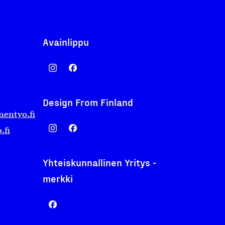
Avainlippu
Design From Finland
nentyo.fi
.fi
Yhteiskunnallinen Yritys -
merkki