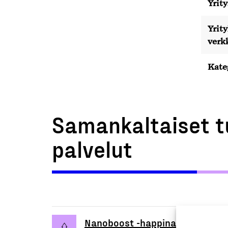
Yrity
Yrit
verk
Kate
Samankaltaiset t
palvelut
Nanoboost -happinanokupla­gen