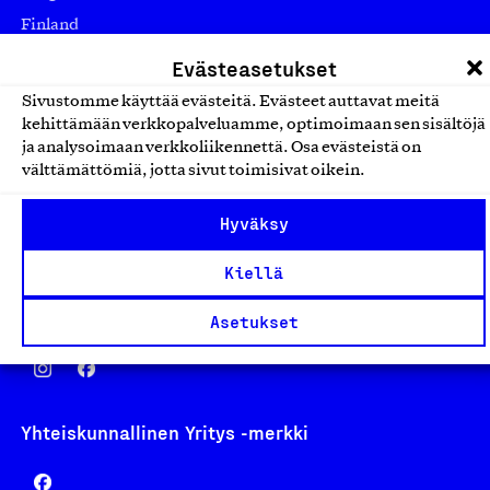
Finland
asiakaspalvelu@suomalainentyo.fi
Evästeasetukset
laskutus@suomalainentyo.fi
Sivustomme käyttää evästeitä. Evästeet auttavat meitä
kehittämään verkkopalveluamme, optimoimaan sen sisältöjä
ja analysoimaan verkkoliikennettä. Osa evästeistä on
välttämättömiä, jotta sivut toimisivat oikein.
Avainlippu
Hyväksy
Kiellä
Design From Finland
Asetukset
Yhteiskunnallinen Yritys -merkki