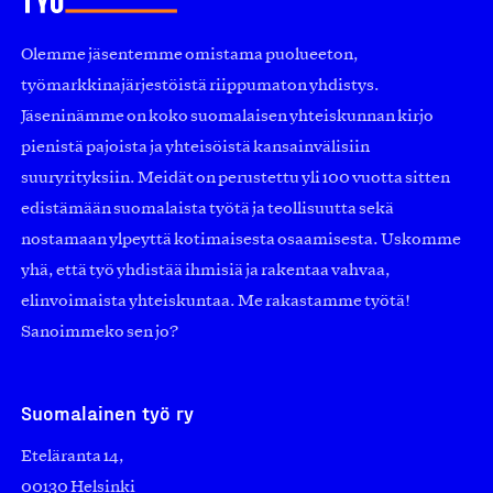
Olemme jäsentemme omistama puolueeton,
työmarkkinajärjestöistä riippumaton yhdistys.
Jäseninämme on koko suomalaisen yhteiskunnan kirjo
pienistä pajoista ja yhteisöistä kansainvälisiin
suuryrityksiin. Meidät on perustettu yli 100 vuotta sitten
edistämään suomalaista työtä ja teollisuutta sekä
nostamaan ylpeyttä kotimaisesta osaamisesta. Uskomme
yhä, että työ yhdistää ihmisiä ja rakentaa vahvaa,
elinvoimaista yhteiskuntaa. Me rakastamme työtä!
Sanoimmeko sen jo?
Suomalainen työ ry
Eteläranta 14,
00130 Helsinki