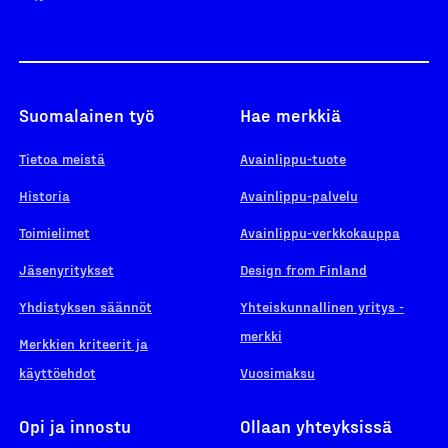
Suomalainen työ
Hae merkkiä
Tietoa meistä
Avainlippu-tuote
Historia
Avainlippu-palvelu
Toimielimet
Avainlippu-verkkokauppa
Jäsenyritykset
Design from Finland
Yhdistyksen säännöt
Yhteiskunnallinen yritys -
merkki
Merkkien kriteerit ja
käyttöehdot
Vuosimaksu
Opi ja innostu
Ollaan yhteyksissä