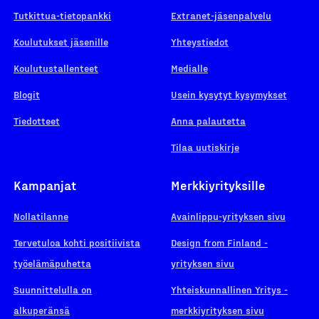
Tutkittua-tietopankki
Extranet-jäsenpalvelu
Koulutukset jäsenille
Yhteystiedot
Koulutustallenteet
Medialle
Blogit
Usein kysytyt kysymykset
Tiedotteet
Anna palautetta
Tilaa uutiskirje
Kampanjat
Merkkiyrityksille
Nollatilanne
Avainlippu-yrityksen sivu
Tervetuloa kohti positiivista
Design from Finland -
työelämäpuhetta
yrityksen sivu
Suunnittelulla on
Yhteiskunnallinen Yritys -
alkuperänsä
merkkiyrityksen sivu