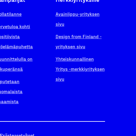
ollatilanne
Avainlippu-yrityksen
sivu
ervetuloa kohti
ositiivista
Design from Finland -
yöelämäpuhetta
yrityksen sivu
uunnittelulla on
Yhteiskunnallinen
lkuperänsä
Yritys -merkkiyrityksen
sivu
iputetaan
uomalaista
saamista
Evästeasetukset