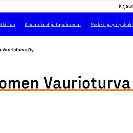
Kirjau
utkittua
Koulutukset ja tapahtumat
Merkki- ja yrityshak
 Vaurioturva Oy
omen Vaurioturva