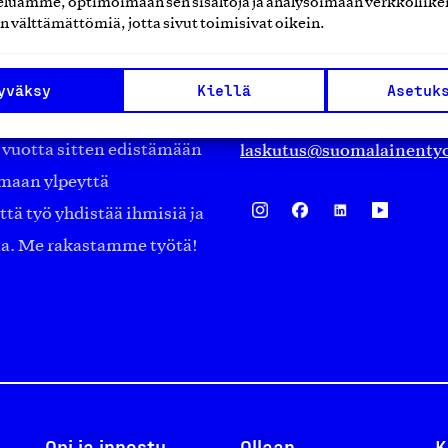
luamme, optimoimaan sen sisältöjä ja analysoimaan verkkoliike
Eteläranta 14,
n välttämättömiä, jotta sivut toimisivat oikein.
työmarkkinajärjestöistä
00130 Helsinki
ko suomalaisen
Finland
yväksy
Kiellä
Asetuk
asiakaspalvelu@suomalai
isöistä kansainvälisiin
laskutus@suomalainentyo
0 vuotta sitten edistämään
amaan ylpeyttä
ä työ yhdistää ihmisiä ja
aa. Me rakastamme työtä!
Opi ja innostu
Ollaan
K