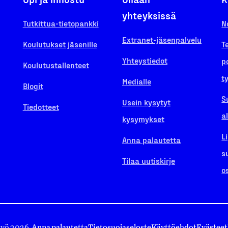
yhteyksissä
Tutkittua-tietopankki
N
Extranet-jäsenpalvelu
Koulutukset jäsenille
T
Yhteystiedot
p
Koulutustallenteet
t
Medialle
Blogit
S
Usein kysytyt
Tiedotteet
a
kysymykset
L
Anna palautetta
s
Tilaa uutiskirje
o
työ 2026.
Anna palautetta
Tietosuojaseloste
Käyttöehdot
Evästeet