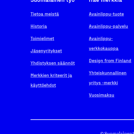
Tietoa meistä
Avainlippu-tuote
Historia
Avainlippu-palvelu
Toimielimet
Avainlippu-
verkkokauppa
Jäsenyritykset
Design from Finland
Yhdistyksen säännöt
Yhteiskunnallinen
Merkkien kriteerit ja
yritys -merkki
käyttöehdot
Vuosimaksu
© Suomalainen 