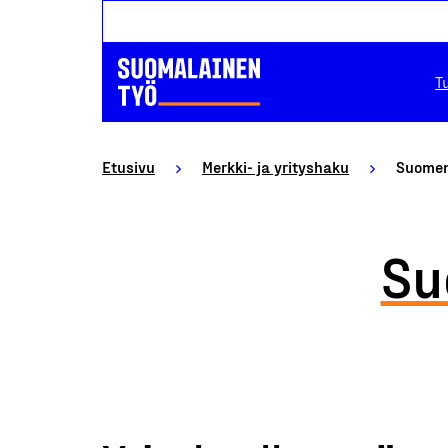
T
Etusivu
Merkki- ja yrityshaku
Suomen
Su