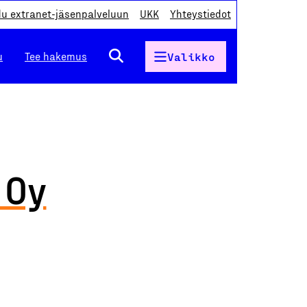
du extranet-jäsenpalveluun
UKK
Yhteystiedot
u
Tee hakemus
Valikko
 Oy