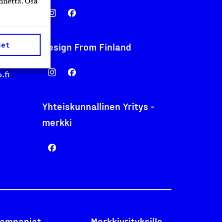
nnettä. Osa
set
Design From Finland
nentyo.fi
.fi
Yhteiskunnallinen Yritys -
merkki
ampanjat
Merkkiyrityksille