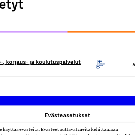
etyt
-, korjaus- ja koulutuspalvelut
A
Evästeasetukset
Suomalainen työ ry
käyttää evästeitä. Evästeet auttavat meitä kehittämään