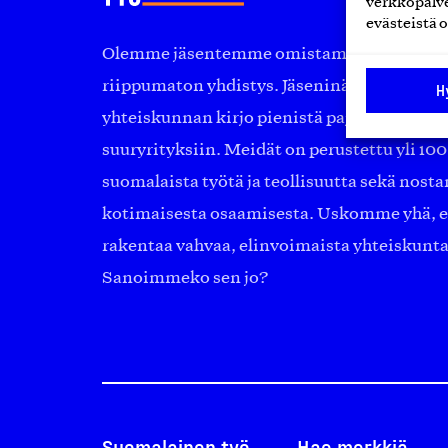
verkkopalve
evästeistä o
Olemme jäsentemme omistama puolueeton, 
riippumaton yhdistys. Jäseninämme on ko
H
yhteiskunnan kirjo pienistä pajoista ja yhte
suuryrityksiin. Meidät on perustettu yli 10
suomalaista työtä ja teollisuutta sekä nost
kotimaisesta osaamisesta. Uskomme yhä, ett
rakentaa vahvaa, elinvoimaista yhteiskunt
Sanoimmeko sen jo?
Suomalainen työ
Hae merkkiä