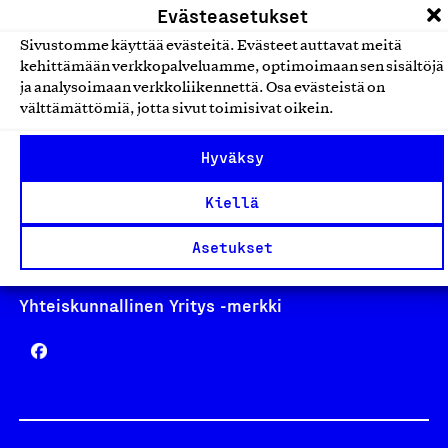
Evästeasetukset
Sivustomme käyttää evästeitä. Evästeet auttavat meitä
kehittämään verkkopalveluamme, optimoimaan sen sisältöjä
ja analysoimaan verkkoliikennettä. Osa evästeistä on
Avainlippu
välttämättömiä, jotta sivut toimisivat oikein.
Hyväksy
Design From Finland
Kiellä
Asetukset
Yhteiskunnallinen Yritys -merkki