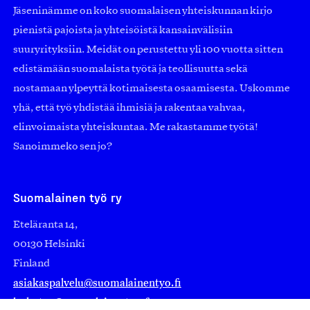
Jäseninämme on koko suomalaisen yhteiskunnan kirjo
pienistä pajoista ja yhteisöistä kansainvälisiin
suuryrityksiin. Meidät on perustettu yli 100 vuotta sitten
edistämään suomalaista työtä ja teollisuutta sekä
nostamaan ylpeyttä kotimaisesta osaamisesta. Uskomme
yhä, että työ yhdistää ihmisiä ja rakentaa vahvaa,
elinvoimaista yhteiskuntaa. Me rakastamme työtä!
Sanoimmeko sen jo?
Suomalainen työ ry
Eteläranta 14,
00130 Helsinki
Finland
asiakaspalvelu@suomalainentyo.fi
laskutus@suomalainentyo.fi