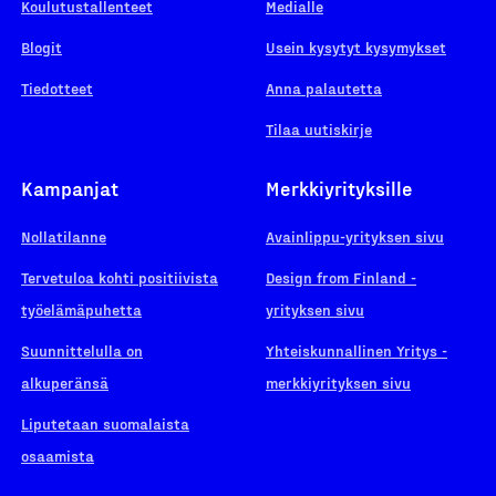
Koulutustallenteet
Medialle
Blogit
Usein kysytyt kysymykset
Tiedotteet
Anna palautetta
Tilaa uutiskirje
Kampanjat
Merkkiyrityksille
Nollatilanne
Avainlippu-yrityksen sivu
Tervetuloa kohti positiivista
Design from Finland -
työelämäpuhetta
yrityksen sivu
Suunnittelulla on
Yhteiskunnallinen Yritys -
alkuperänsä
merkkiyrityksen sivu
Liputetaan suomalaista
osaamista