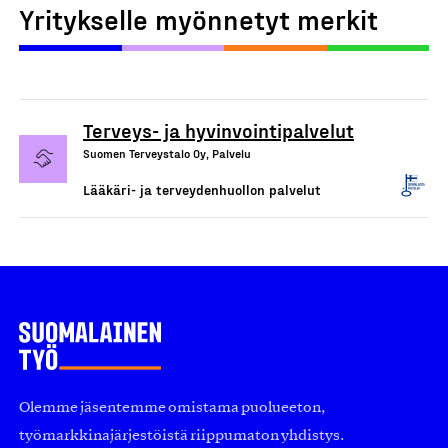
Yritykselle myönnetyt merkit
Terveys- ja hyvinvointipalvelut
Suomen Terveystalo Oy, Palvelu
Lääkäri- ja terveydenhuollon palvelut
Olemme jäsentemme omistama puolueeton,
työmarkkinajärjestöistä riippumaton yhdistys.