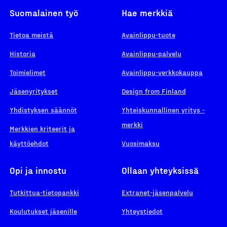
Suomalainen työ
Hae merkkiä
Tietoa meistä
Avainlippu-tuote
Historia
Avainlippu-palvelu
Toimielimet
Avainlippu-verkkokauppa
Jäsenyritykset
Design from Finland
Yhdistyksen säännöt
Yhteiskunnallinen yritys -
merkki
Merkkien kriteerit ja
käyttöehdot
Vuosimaksu
Opi ja innostu
Ollaan yhteyksissä
Tutkittua-tietopankki
Extranet-jäsenpalvelu
Koulutukset jäsenille
Yhteystiedot