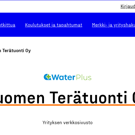
Kirjau
utkittua
Koulutukset ja tapahtumat
Merkki- ja yrityshak
 Terätuonti Oy
uomen Terätuonti 
Yrityksen verkkosivusto