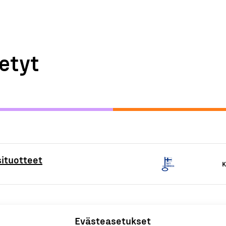
etyt
ituotteet
K
Evästeasetukset