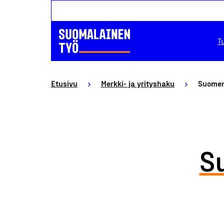
T
Etusivu
Merkki- ja yrityshaku
Suomen
S