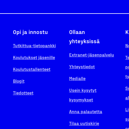
Opi ja innostu
Ollaan
K
yhteyksissä
Tutkittua-tietopankki
N
Extranet-jäsenpalvelu
Koulutukset jäsenille
T
Yhteystiedot
p
Koulutustallenteet
t
Medialle
Blogit
S
Usein kysytyt
Tiedotteet
a
kysymykset
L
Anna palautetta
s
Tilaa uutiskirje
o