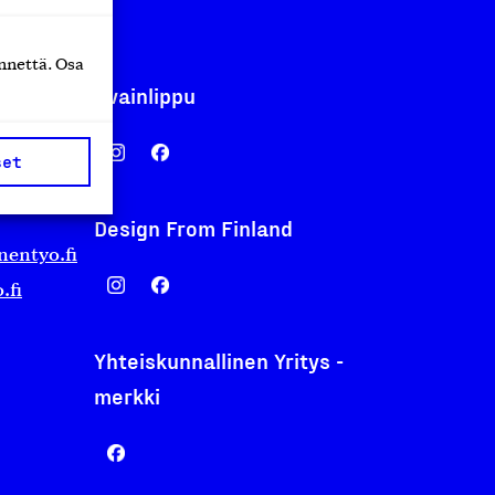
nnettä. Osa
Avainlippu
set
Design From Finland
nentyo.fi
.fi
Yhteiskunnallinen Yritys -
merkki