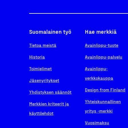
Suomalainen työ
Hae merkkiä
Tietoa meistä
Avainlippu-tuote
Historia
Avainlippu-palvelu
Toimielimet
Avainlippu-
verkkokauppa
Jäsenyritykset
Design from Finland
Yhdistyksen säännöt
Yhteiskunnallinen
Merkkien kriteerit ja
yritys -merkki
käyttöehdot
Vuosimaksu