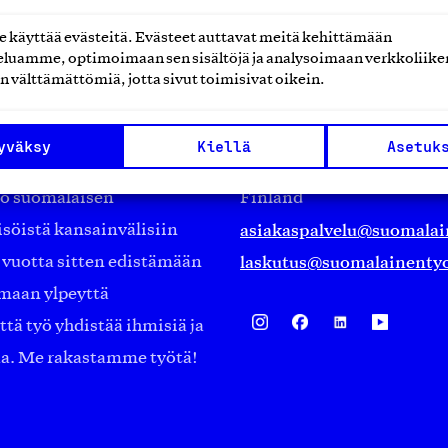
käyttää evästeitä. Evästeet auttavat meitä kehittämään
luamme, optimoimaan sen sisältöjä ja analysoimaan verkkoliike
n välttämättömiä, jotta sivut toimisivat oikein.
Suomalainen työ ry
Eteläranta 14,
yväksy
Kiellä
Asetuk
työmarkkinajärjestöistä
00130 Helsinki
ko suomalaisen
Finland
asiakaspalvelu@suomalai
isöistä kansainvälisiin
laskutus@suomalainentyo
0 vuotta sitten edistämään
amaan ylpeyttä
ä työ yhdistää ihmisiä ja
aa. Me rakastamme työtä!