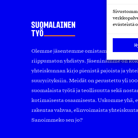
Sivustomme 
verkkopalve
evästeistä o
H
Olemme jäsentemme omistama puolueeton, 
riippumaton yhdistys. Jäseninämme on ko
yhteiskunnan kirjo pienistä pajoista ja yhte
suuryrityksiin. Meidät on perustettu yli 10
suomalaista työtä ja teollisuutta sekä nost
kotimaisesta osaamisesta. Uskomme yhä, ett
rakentaa vahvaa, elinvoimaista yhteiskunt
Sanoimmeko sen jo?