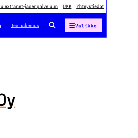
du extranet-jäsenpalveluun
UKK
Yhteystiedot
u
Tee hakemus
Valikko
Oy