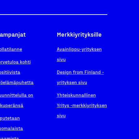
ampanjat
Merkkiyrityksille
ollatilanne
Avainlippu-yrityksen
sivu
ervetuloa kohti
ositiivista
Design from Finland -
yöelämäpuhetta
yrityksen sivu
uunnittelulla on
Yhteiskunnallinen
lkuperänsä
Yritys -merkkiyrityksen
sivu
iputetaan
uomalaista
saamista