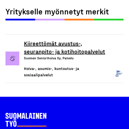
Yritykselle myönnetyt merkit
Kiireettömät avustus-,
seuranpito- ja kotihoitopalvelut
Suomen Seniorihoiva Oy, Palvelu
Hoiva-, asumis-, kuntoutus- ja
sosiaalipalvelut