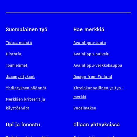
Suomalainen työ
Hae merkkiä
Tietoa meistä
Avainlippu-tuote
Historia
Avainlippu-palvelu
Toimielimet
Avainlippu-verkkokauppa
Jäsenyritykset
Design from Finland
Yhdistyksen säännöt
Yhteiskunnallinen yritys -
merkki
Merkkien kriteerit ja
käyttöehdot
Vuosimaksu
Opi ja innostu
Ollaan yhteyksissä