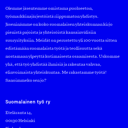
Olemme jäsentemme omistama puolueeton,
työmarkkinajärjestöistä riippumaton yhdistys.
Jäseninämme on koko suomalaisen yhteiskunnan kirjo
pienistä pajoista ja yhteisöistä kansainvälisiin
suuryrityksiin. Meidät on perustettu yli 100 vuotta sitten
edistämään suomalaista työtä ja teollisuutta sekä
nostamaan ylpeyttä kotimaisesta osaamisesta. Uskomme
yhä, että työ yhdistää ihmisiä ja rakentaa vahvaa,
elinvoimaista yhteiskuntaa. Me rakastamme työtä!
Sanoimmeko sen jo?
Suomalainen työ ry
Eteläranta 14,
00130 Helsinki