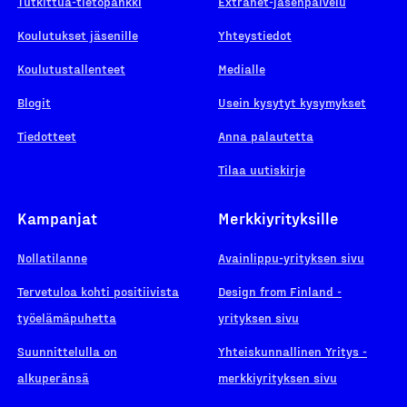
Tutkittua-tietopankki
Extranet-jäsenpalvelu
Koulutukset jäsenille
Yhteystiedot
Koulutustallenteet
Medialle
Blogit
Usein kysytyt kysymykset
Tiedotteet
Anna palautetta
Tilaa uutiskirje
Kampanjat
Merkkiyrityksille
Nollatilanne
Avainlippu-yrityksen sivu
Tervetuloa kohti positiivista
Design from Finland -
työelämäpuhetta
yrityksen sivu
Suunnittelulla on
Yhteiskunnallinen Yritys -
alkuperänsä
merkkiyrityksen sivu