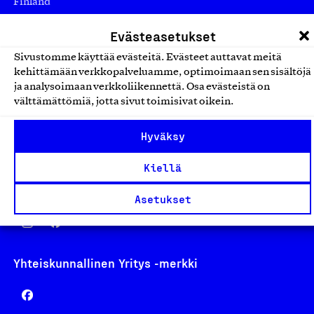
Finland
asiakaspalvelu@suomalainentyo.fi
Evästeasetukset
laskutus@suomalainentyo.fi
Sivustomme käyttää evästeitä. Evästeet auttavat meitä
kehittämään verkkopalveluamme, optimoimaan sen sisältöjä
ja analysoimaan verkkoliikennettä. Osa evästeistä on
välttämättömiä, jotta sivut toimisivat oikein.
Avainlippu
Hyväksy
Kiellä
Design From Finland
Asetukset
Yhteiskunnallinen Yritys -merkki