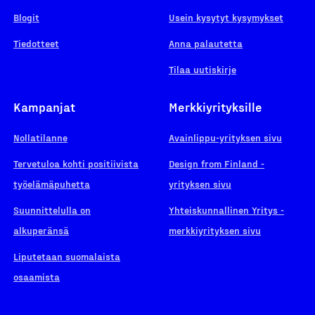
Blogit
Usein kysytyt kysymykset
Tiedotteet
Anna palautetta
Tilaa uutiskirje
Kampanjat
Merkkiyrityksille
Nollatilanne
Avainlippu-yrityksen sivu
Tervetuloa kohti positiivista
Design from Finland -
työelämäpuhetta
yrityksen sivu
Suunnittelulla on
Yhteiskunnallinen Yritys -
alkuperänsä
merkkiyrityksen sivu
Liputetaan suomalaista
osaamista