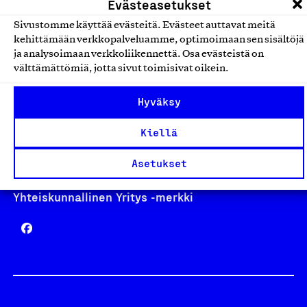
Evästeasetukset
Sivustomme käyttää evästeitä. Evästeet auttavat meitä
kehittämään verkkopalveluamme, optimoimaan sen sisältöjä
Avainlippu
ja analysoimaan verkkoliikennettä. Osa evästeistä on
välttämättömiä, jotta sivut toimisivat oikein.
Hyväksy
Design From Finland
Kiellä
Asetukset
Yhteiskunnallinen Yritys -merkki