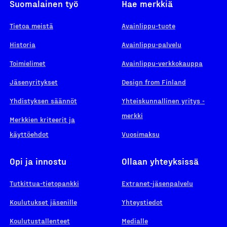
Suomalainen työ
Hae merkkiä
Tietoa meistä
Avainlippu-tuote
Historia
Avainlippu-palvelu
Toimielimet
Avainlippu-verkkokauppa
Jäsenyritykset
Design from Finland
Yhdistyksen säännöt
Yhteiskunnallinen yritys -
merkki
Merkkien kriteerit ja
käyttöehdot
Vuosimaksu
Opi ja innostu
Ollaan yhteyksissä
Tutkittua-tietopankki
Extranet-jäsenpalvelu
Koulutukset jäsenille
Yhteystiedot
Koulutustallenteet
Medialle