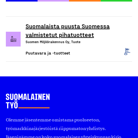
Suomalaista puusta Suomessa
valmistetut pihatuotteet
Suomen Miljöörakennus Oy, Tuote
Puutavara ja -tuotteet
Olemme jäsentemme omistama puolueeton,
työmarkkinajärjestöistä riippumaton yhdistys.
Jäseninämme on koko suomalaisen yhteiskunnan kirjo