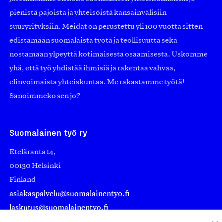
pienistä pajoista ja yhteisöistä kansainvälisiin
suuryrityksiin. Meidät on perustettu yli 100 vuotta sitten
edistämään suomalaista työtä ja teollisuutta sekä
nostamaan ylpeyttä kotimaisesta osaamisesta. Uskomme
yhä, että työ yhdistää ihmisiä ja rakentaa vahvaa,
elinvoimaista yhteiskuntaa. Me rakastamme työtä!
Sanoimmeko sen jo?
Suomalainen työ ry
Eteläranta 14,
00130 Helsinki
Finland
asiakaspalvelu@suomalainentyo.fi
laskutus@suomalainentyo.fi