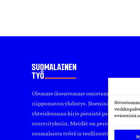
Olemme jäsentemme omistama puolueeton, 
Sivustomme 
riippumaton yhdistys. Jäseninämme on ko
verkkopalve
yhteiskunnan kirjo pienistä pajoista ja yhte
evästeistä o
suuryrityksiin. Meidät on perustettu yli 10
suomalaista työtä ja teollisuutta sekä nost
H