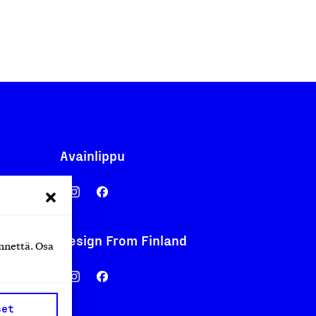
Avainlippu
Design From Finland
nnettä. Osa
nentyo.fi
.fi
set