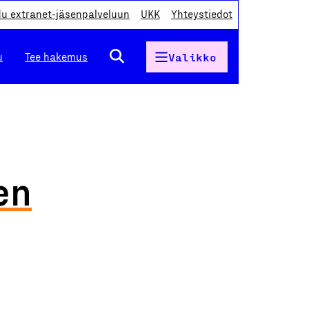
du extranet-jäsenpalveluun
UKK
Yhteystiedot
u
Tee hakemus
Valikko
en