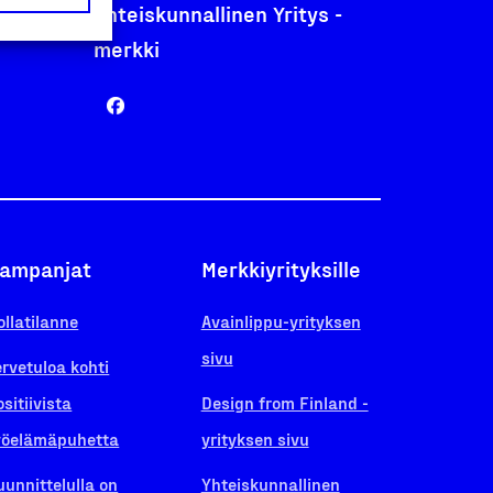
Yhteiskunnallinen Yritys -
merkki
ampanjat
Merkkiyrityksille
ollatilanne
Avainlippu-yrityksen
sivu
ervetuloa kohti
ositiivista
Design from Finland -
yöelämäpuhetta
yrityksen sivu
uunnittelulla on
Yhteiskunnallinen