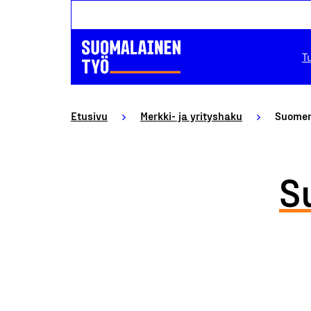
T
Etusivu
Merkki- ja yrityshaku
Suomen 
S