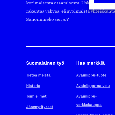
kotimaisesta osaamisesta. Uskomme yhä, ett
rakentaa vahvaa, elinvoimaista yhteiskunt
Sanoimmeko sen jo?
Suomalainen työ
Hae merkkiä
Tietoa meistä
Avainlippu-tuote
Historia
Avainlippu-palvelu
Toimielimet
Avainlippu-
verkkokauppa
Jäsenyritykset
Design from Finland