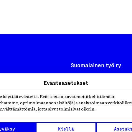
Suomalainen työ ry
Eteläranta 14,
Evästeasetukset
työmarkkinajärjestöistä
00130 Helsinki
käyttää evästeitä. Evästeet auttavat meitä kehittämään
ko suomalaisen
Finland
luamme, optimoimaan sen sisältöjä ja analysoimaan verkkoliike
asiakaspalvelu@suomalai
isöistä kansainvälisiin
n välttämättömiä, jotta sivut toimisivat oikein.
laskutus@suomalainentyo
0 vuotta sitten edistämään
amaan ylpeyttä
yväksy
Kiellä
Asetuk