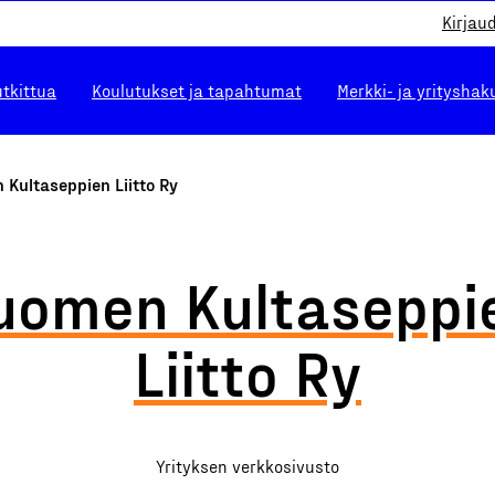
Kirjau
utkittua
Koulutukset ja tapahtumat
Merkki- ja yrityshak
Kultaseppien Liitto Ry
uomen Kultaseppi
Liitto Ry
Yrityksen verkkosivusto