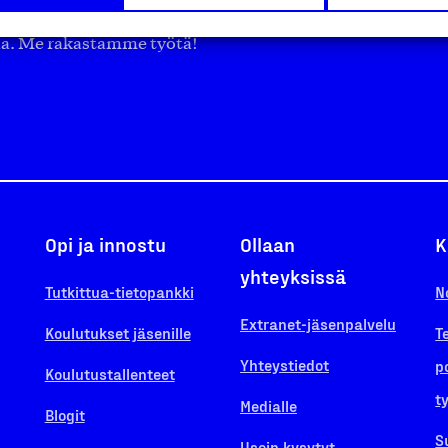
ä työ yhdistää ihmisiä ja
aa. Me rakastamme työtä!
Opi ja innostu
Ollaan
K
yhteyksissä
Tutkittua-tietopankki
N
Extranet-jäsenpalvelu
Koulutukset jäsenille
T
Yhteystiedot
p
Koulutustallenteet
t
Medialle
Blogit
S
Usein kysytyt