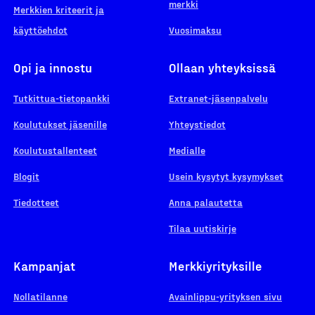
merkki
Merkkien kriteerit ja
käyttöehdot
Vuosimaksu
Opi ja innostu
Ollaan yhteyksissä
Tutkittua-tietopankki
Extranet-jäsenpalvelu
Koulutukset jäsenille
Yhteystiedot
Koulutustallenteet
Medialle
Blogit
Usein kysytyt kysymykset
Tiedotteet
Anna palautetta
Tilaa uutiskirje
Kampanjat
Merkkiyrityksille
Nollatilanne
Avainlippu-yrityksen sivu