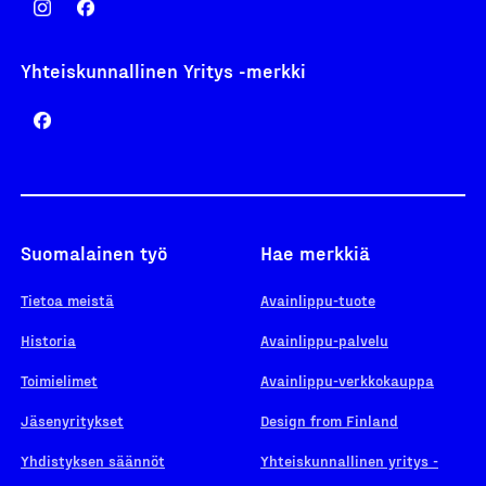
Yhteiskunnallinen Yritys -merkki
Suomalainen työ
Hae merkkiä
Tietoa meistä
Avainlippu-tuote
Historia
Avainlippu-palvelu
Toimielimet
Avainlippu-verkkokauppa
Jäsenyritykset
Design from Finland
Yhdistyksen säännöt
Yhteiskunnallinen yritys -