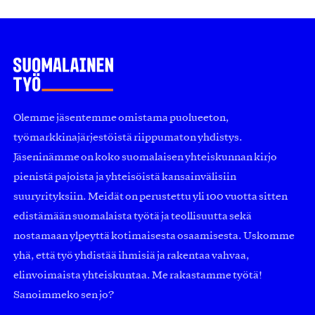
Olemme jäsentemme omistama puolueeton,
työmarkkinajärjestöistä riippumaton yhdistys.
Jäseninämme on koko suomalaisen yhteiskunnan kirjo
pienistä pajoista ja yhteisöistä kansainvälisiin
suuryrityksiin. Meidät on perustettu yli 100 vuotta sitten
edistämään suomalaista työtä ja teollisuutta sekä
nostamaan ylpeyttä kotimaisesta osaamisesta. Uskomme
yhä, että työ yhdistää ihmisiä ja rakentaa vahvaa,
elinvoimaista yhteiskuntaa. Me rakastamme työtä!
Sanoimmeko sen jo?