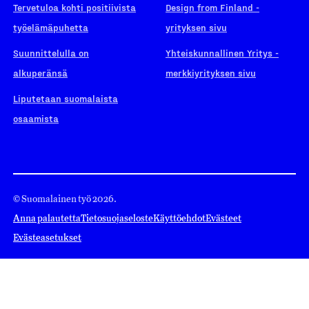
Tervetuloa kohti positiivista
Design from Finland -
työelämäpuhetta
yrityksen sivu
Suunnittelulla on
Yhteiskunnallinen Yritys -
alkuperänsä
merkkiyrityksen sivu
Liputetaan suomalaista
osaamista
© Suomalainen työ 2026.
Anna palautetta
Tietosuojaseloste
Käyttöehdot
Evästeet
Evästeasetukset