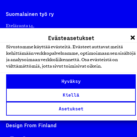
Suomalainen työ ry
Eteläranta 14,
00130 Helsinki
Evästeasetukset
Finland
Sivustomme käyttää evästeitä. Evästeet auttavat meitä
asiakaspalvelu@suomalainentyo.fi
kehittämään verkkopalveluamme, optimoimaan sen sisältöjä
laskutus@suomalainentyo.fi
ja analysoimaan verkkoliikennettä. Osa evästeistä on
välttämättömiä, jotta sivut toimisivat oikein.
Hyväksy
Avainlippu
Kiellä
Asetukset
Design From Finland