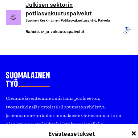
Julkisen sektorin
potilasvakuutuspalvelut
Suomen Keskinäinen Potilasvakuutusyhtiö, Palvelu
Rahoitus- ja vakuutuspalvelut
Olemme jäsentemme omistama puolueeton,
työmarkkinajärjestöistä riippumaton yhdistys.
Jäseninämme on koko suomalaisen yhteiskunnan kirjo
pienistä pajoista ja yhteisöistä kansainvälisiin
Evästeasetukset
suuryrityksiin. Meidät on perustettu yli 100 vuotta sitten