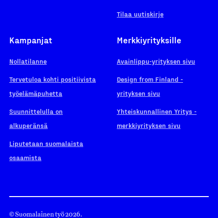
Tilaa uutiskirje
Kampanjat
Merkkiyrityksille
Nollatilanne
Avainlippu-yrityksen sivu
Tervetuloa kohti positiivista
Design from Finland -
työelämäpuhetta
yrityksen sivu
Suunnittelulla on
Yhteiskunnallinen Yritys -
alkuperänsä
merkkiyrityksen sivu
Liputetaan suomalaista
osaamista
© Suomalainen työ 2026.