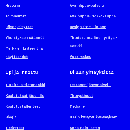
Historia
Avainlippu-palvelu
Toimielimet
Avainlippu-verkkokauppa
Jäsenyritykset
Design from Finland
Yhdistyksen säännöt
Yhteiskunnallinen yritys -
merkki
Merkkien kriteerit ja
käyttöehdot
Vuosimaksu
Opi ja innostu
Ollaan yhteyksissä
Tutkittua-tietopankki
Extranet-jäsenpalvelu
Koulutukset jäsenille
Yhteystiedot
Koulutustallenteet
Medialle
Blogit
Usein kysytyt kysymykset
Tiedotteet
Anna palautetta