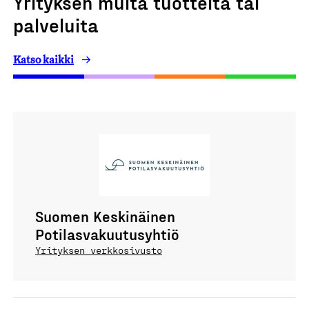
Yrityksen muita tuotteita tai
palveluita
Katso kaikki
Suomen Keskinäinen
Potilasvakuutusyhtiö
Yrityksen verkkosivusto