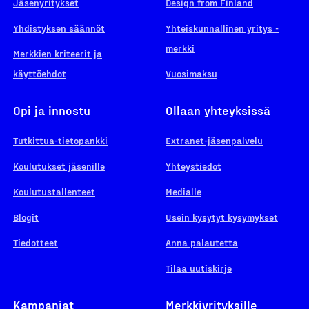
Jäsenyritykset
Design from Finland
Yhdistyksen säännöt
Yhteiskunnallinen yritys -
merkki
Merkkien kriteerit ja
käyttöehdot
Vuosimaksu
Opi ja innostu
Ollaan yhteyksissä
Tutkittua-tietopankki
Extranet-jäsenpalvelu
Koulutukset jäsenille
Yhteystiedot
Koulutustallenteet
Medialle
Blogit
Usein kysytyt kysymykset
Tiedotteet
Anna palautetta
Tilaa uutiskirje
Kampanjat
Merkkiyrityksille