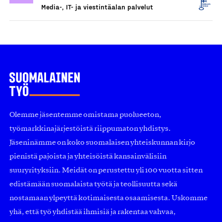
Media-, IT- ja viestintäalan palvelut
Olemme jäsentemme omistama puolueeton,
työmarkkinajärjestöistä riippumaton yhdistys.
Jäseninämme on koko suomalaisen yhteiskunnan kirjo
pienistä pajoista ja yhteisöistä kansainvälisiin
suuryrityksiin. Meidät on perustettu yli 100 vuotta sitten
edistämään suomalaista työtä ja teollisuutta sekä
nostamaan ylpeyttä kotimaisesta osaamisesta. Uskomme
yhä, että työ yhdistää ihmisiä ja rakentaa vahvaa,