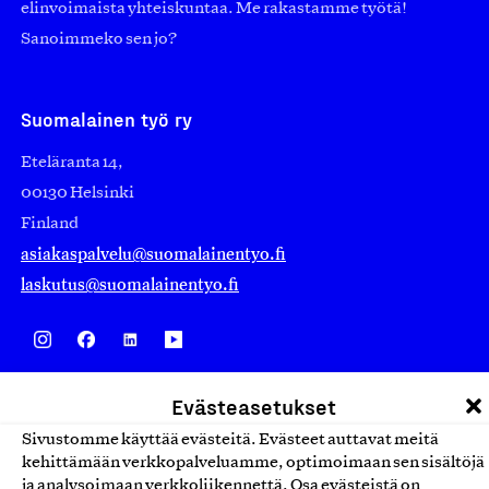
elinvoimaista yhteiskuntaa. Me rakastamme työtä!
Sanoimmeko sen jo?
Suomalainen työ ry
Eteläranta 14,
00130 Helsinki
Finland
asiakaspalvelu@suomalainentyo.fi
laskutus@suomalainentyo.fi
Avainlippu
Evästeasetukset
Sivustomme käyttää evästeitä. Evästeet auttavat meitä
kehittämään verkkopalveluamme, optimoimaan sen sisältöjä
ja analysoimaan verkkoliikennettä. Osa evästeistä on