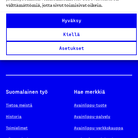
välttämättömiä, jotta sivut toimisivat oikein.
Design From Finland
Hyväksy
Kiellä
Yhteiskunnallinen Yritys -merkki
Asetukset
Suomalainen työ
Hae merkkiä
Tietoa meistä
Avainlippu-tuote
Historia
Avainlippu-palvelu
Toimielimet
Avainlippu-verkkokauppa