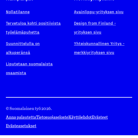
Nollatilanne
Avainlippu-yrityksen sivu
Tervetuloa kohti positiivista
Design from Finland -
työelämäpuhetta
yrityksen sivu
Suunnittelulla on
Yhteiskunnallinen Yritys -
alkuperänsä
merkkiyrityksen sivu
Liputetaan suomalaista
osaamista
© Suomalainen työ 2026.
Anna palautetta
Tietosuojaseloste
Käyttöehdot
Evästeet
Evästeasetukset