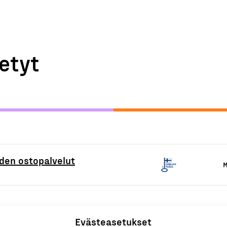
etyt
den ostopalvelut
M
Evästeasetukset