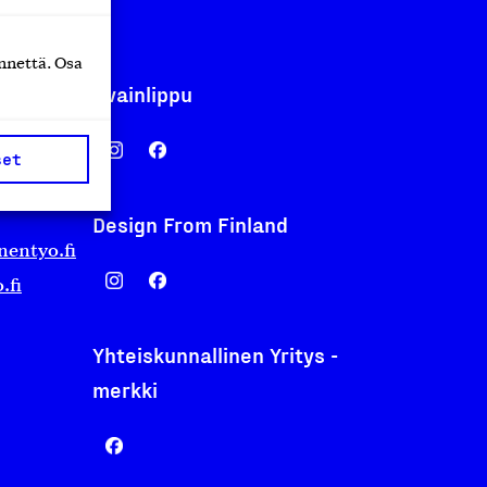
nnettä. Osa
Avainlippu
set
Design From Finland
nentyo.fi
.fi
Yhteiskunnallinen Yritys -
merkki