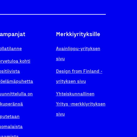
ampanjat
Merkkiyrityksille
ollatilanne
Avainlippu-yrityksen
sivu
ervetuloa kohti
ositiivista
Design from Finland -
yöelämäpuhetta
yrityksen sivu
uunnittelulla on
Yhteiskunnallinen
lkuperänsä
Yritys -merkkiyrityksen
sivu
iputetaan
uomalaista
saamista