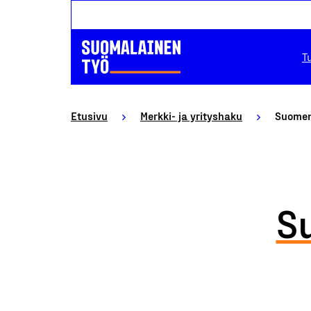
T
Etusivu
Merkki- ja yrityshaku
Suomen
S