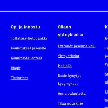
Opi ja innostu
Ollaan
K
yhteyksissä
Tutkittua-tietopankki
N
Extranet-jäsenpalvelu
Koulutukset jäsenille
T
Yhteystiedot
p
Koulutustallenteet
t
Medialle
Blogit
S
Usein kysytyt
Tiedotteet
a
kysymykset
L
Anna palautetta
s
Tilaa uutiskirje
o