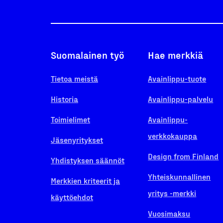
Suomalainen työ
Hae merkkiä
Tietoa meistä
Avainlippu-tuote
Historia
Avainlippu-palvelu
Toimielimet
Avainlippu-
verkkokauppa
Jäsenyritykset
Design from Finland
Yhdistyksen säännöt
Yhteiskunnallinen
Merkkien kriteerit ja
yritys -merkki
käyttöehdot
Vuosimaksu