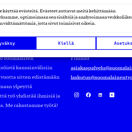
käyttää evästeitä. Evästeet auttavat meitä kehittämään
luamme, optimoimaan sen sisältöjä ja analysoimaan verkkoliike
n välttämättömiä, jotta sivut toimisivat oikein.
Suomalainen työ ry
Eteläranta 14,
yväksy
Kiellä
Asetuk
työmarkkinajärjestöistä
00130 Helsinki
ko suomalaisen
Finland
asiakaspalvelu@suomalai
isöistä kansainvälisiin
laskutus@suomalainentyo
0 vuotta sitten edistämään
amaan ylpeyttä
ä työ yhdistää ihmisiä ja
aa. Me rakastamme työtä!