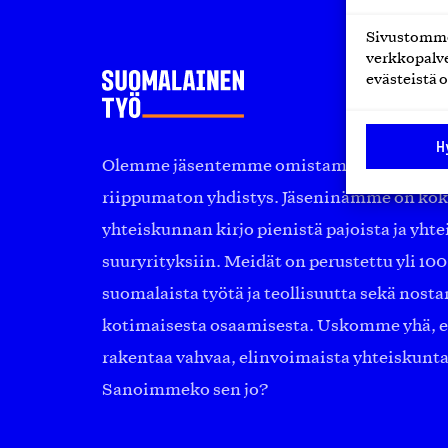
Sivustomme 
verkkopalve
evästeistä o
H
Olemme jäsentemme omistama puolueeton, 
riippumaton yhdistys. Jäseninämme on ko
yhteiskunnan kirjo pienistä pajoista ja yhte
suuryrityksiin. Meidät on perustettu yli 10
suomalaista työtä ja teollisuutta sekä nost
kotimaisesta osaamisesta. Uskomme yhä, ett
rakentaa vahvaa, elinvoimaista yhteiskunt
Sanoimmeko sen jo?