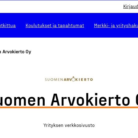
Kirjau
utkittua
Koulutukset ja tapahtumat
Merkki- ja yrityshak
 Arvokierto Oy
uomen Arvokierto 
Yrityksen verkkosivusto