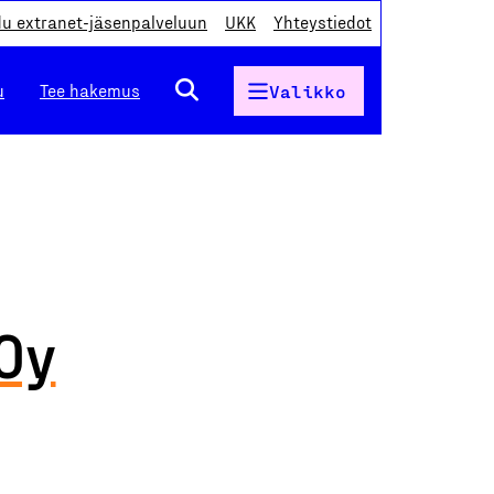
du extranet-jäsenpalveluun
UKK
Yhteystiedot
u
Tee hakemus
Valikko
Oy