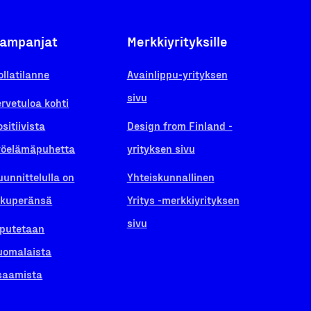
ampanjat
Merkkiyrityksille
ollatilanne
Avainlippu-yrityksen
sivu
ervetuloa kohti
ositiivista
Design from Finland -
yöelämäpuhetta
yrityksen sivu
uunnittelulla on
Yhteiskunnallinen
lkuperänsä
Yritys -merkkiyrityksen
sivu
iputetaan
uomalaista
saamista