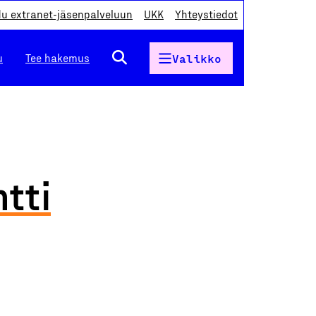
du extranet-jäsenpalveluun
UKK
Yhteystiedot
u
Tee hakemus
Valikko
tti