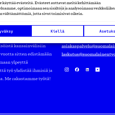
käyttää evästeitä. Evästeet auttavat meitä kehittämään
Suomalainen työ ry
luamme, optimoimaan sen sisältöjä ja analysoimaan verkkoliike
n välttämättömiä, jotta sivut toimisivat oikein.
Eteläranta 14,
työmarkkinajärjestöistä
00130 Helsinki
yväksy
Kiellä
Asetuk
ko suomalaisen
Finland
asiakaspalvelu@suomalai
isöistä kansainvälisiin
laskutus@suomalainentyo
0 vuotta sitten edistämään
amaan ylpeyttä
ä työ yhdistää ihmisiä ja
aa. Me rakastamme työtä!