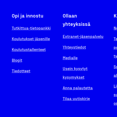
Opi ja innostu
Ollaan
K
yhteyksissä
Tutkittua-tietopankki
N
Extranet-jäsenpalvelu
Koulutukset jäsenille
T
Yhteystiedot
p
Koulutustallenteet
t
Medialle
Blogit
S
Usein kysytyt
Tiedotteet
a
kysymykset
L
Anna palautetta
s
Tilaa uutiskirje
o