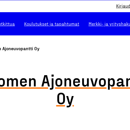
Kirjau
utkittua
Koulutukset ja tapahtumat
Merkki- ja yrityshak
 Ajoneuvopantti Oy
omen Ajoneuvopan
Oy