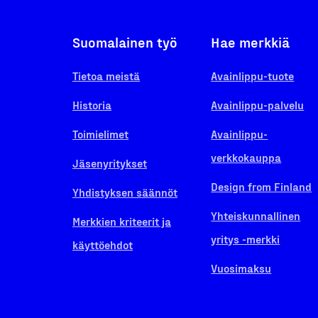
Suomalainen työ
Hae merkkiä
Tietoa meistä
Avainlippu-tuote
Historia
Avainlippu-palvelu
Toimielimet
Avainlippu-
verkkokauppa
Jäsenyritykset
Design from Finland
Yhdistyksen säännöt
Yhteiskunnallinen
Merkkien kriteerit ja
yritys -merkki
käyttöehdot
Vuosimaksu