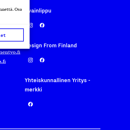
Avainlippu
nnettä. Osa
set
Design From Finland
nentyo.fi
.fi
Yhteiskunnallinen Yritys -
merkki