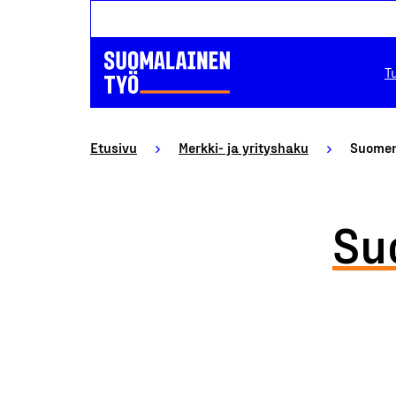
T
Etusivu
Merkki- ja yrityshaku
Suomen
Su