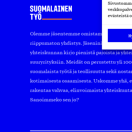
Sivustomme 
verkkopalve
evästeistä o
Olemme jäsentemme omistama puolueeton, 
H
riippumaton yhdistys. Jäseninämme on ko
yhteiskunnan kirjo pienistä pajoista ja yhte
suuryrityksiin. Meidät on perustettu yli 10
suomalaista työtä ja teollisuutta sekä nost
kotimaisesta osaamisesta. Uskomme yhä, ett
rakentaa vahvaa, elinvoimaista yhteiskunt
Sanoimmeko sen jo?