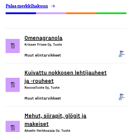
Palaa merkkihakuun
Omenagranola
Krissen Frisee Oy, Tuote
Muut elintarvikkeet
Kuivattu nokkosen lehtijauheet
ja -rouheet
NoccosTuote Oy, Tuote
Muut elintarvikkeet
Mehut, siirapit, glögit ja
makeiset
Akselin Herkkupaja Oy, Tuote