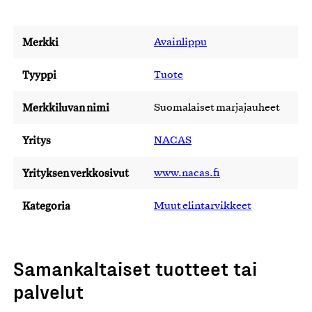
Merkki
Avainlippu
Tyyppi
Tuote
Merkkiluvan nimi
Suomalaiset marjajauheet
Yritys
NACAS
Yrityksen verkkosivut
www.nacas.fi
Kategoria
Muut elintarvikkeet
Samankaltaiset tuotteet tai
palvelut