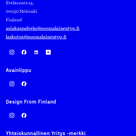
Eteläranta 14,
00130 Helsinki
Finland
asiakaspalvelu@suomalainentyo.fi
laskutus@suomalainentyo.fi
Avainlippu
Design From Finland
Yhteiskunnallinen Yritys -merkki