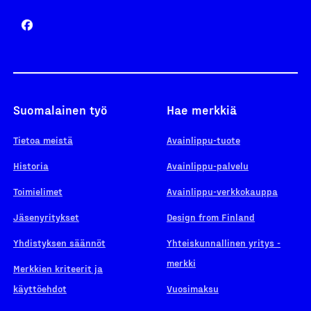
Suomalainen työ
Hae merkkiä
Tietoa meistä
Avainlippu-tuote
Historia
Avainlippu-palvelu
Toimielimet
Avainlippu-verkkokauppa
Jäsenyritykset
Design from Finland
Yhdistyksen säännöt
Yhteiskunnallinen yritys -
merkki
Merkkien kriteerit ja
käyttöehdot
Vuosimaksu