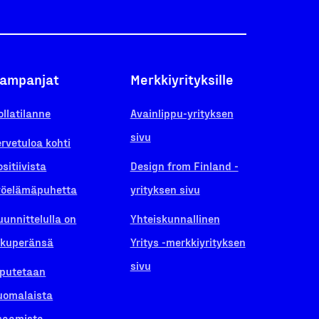
ampanjat
Merkkiyrityksille
ollatilanne
Avainlippu-yrityksen
sivu
ervetuloa kohti
ositiivista
Design from Finland -
yöelämäpuhetta
yrityksen sivu
uunnittelulla on
Yhteiskunnallinen
lkuperänsä
Yritys -merkkiyrityksen
sivu
iputetaan
uomalaista
saamista