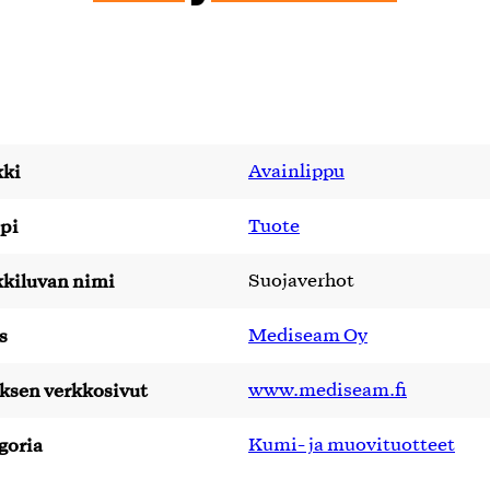
ki
Avainlippu
pi
Tuote
kiluvan nimi
Suojaverhot
s
Mediseam Oy
yksen verkkosivut
www.mediseam.fi
goria
Kumi- ja muovituotteet