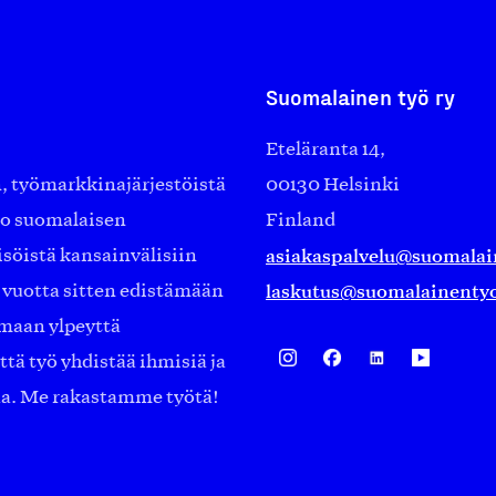
Suomalainen työ ry
Eteläranta 14,
työmarkkinajärjestöistä
00130 Helsinki
ko suomalaisen
Finland
asiakaspalvelu@suomalai
isöistä kansainvälisiin
laskutus@suomalainentyo
0 vuotta sitten edistämään
amaan ylpeyttä
ä työ yhdistää ihmisiä ja
aa. Me rakastamme työtä!