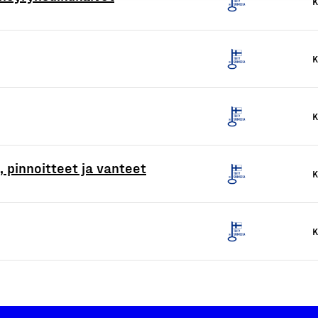
K
K
K
 pinnoitteet ja vanteet
K
K