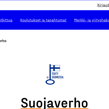
Kirjau
utkittua
Koulutukset ja tapahtumat
Merkki- ja yrityshak
erho
Suojaverho