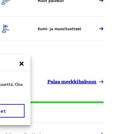
Muut palvelut
Kumi- ja muovituotteet
Palaa merkkihakuun
nnettä. Osa
set