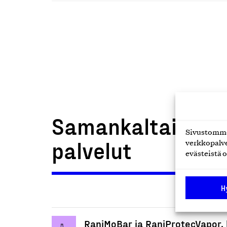
Samankaltaiset t
Sivustomme 
palvelut
verkkopalve
evästeistä o
H
RaniMoBar ja RaniProtecVapor,