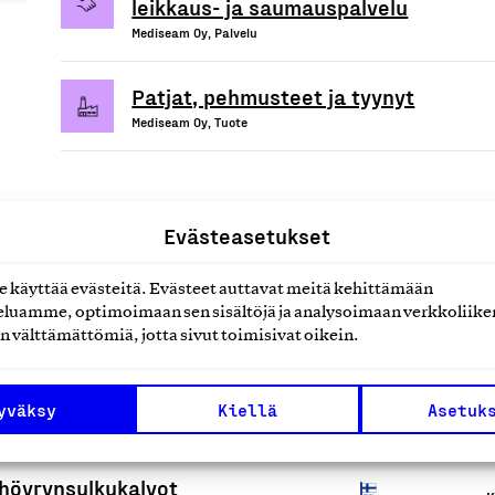
leikkaus- ja saumauspalvelu
Mediseam Oy, Palvelu
Patjat, pehmusteet ja tyynyt
Mediseam Oy, Tuote
Evästeasetukset
uotteet tai
käyttää evästeitä. Evästeet auttavat meitä kehittämään
luamme, optimoimaan sen sisältöjä ja analysoimaan verkkoliike
n välttämättömiä, jotta sivut toimisivat oikein.
yväksy
Kiellä
Asetuk
 höyrynsulkukalvot