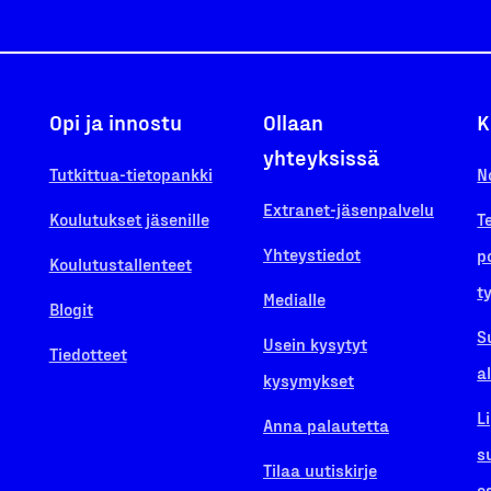
Opi ja innostu
Ollaan
K
yhteyksissä
Tutkittua-tietopankki
N
Extranet-jäsenpalvelu
Koulutukset jäsenille
T
Yhteystiedot
p
Koulutustallenteet
t
Medialle
Blogit
S
Usein kysytyt
Tiedotteet
a
kysymykset
L
Anna palautetta
s
Tilaa uutiskirje
o