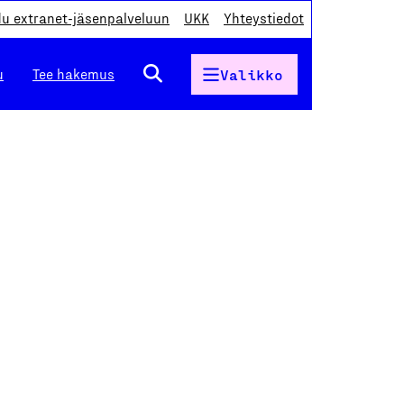
du extranet-jäsenpalveluun
UKK
Yhteystiedot
u
Tee hakemus
Valikko