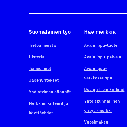
Suomalainen työ
Hae merkkiä
Tietoa meistä
Avainlippu-tuote
Historia
Avainlippu-palvelu
Toimielimet
Avainlippu-
verkkokauppa
Jäsenyritykset
Design from Finland
Yhdistyksen säännöt
Yhteiskunnallinen
Merkkien kriteerit ja
yritys -merkki
käyttöehdot
Vuosimaksu