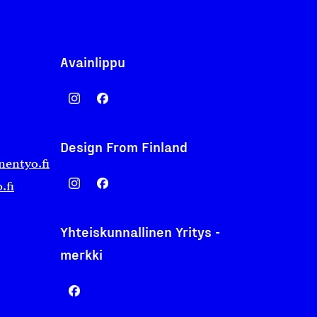
Avainlippu
Design From Finland
nentyo.fi
.fi
Yhteiskunnallinen Yritys -
merkki