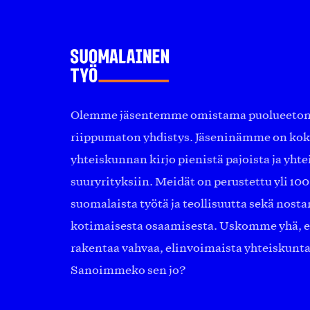
Olemme jäsentemme omistama puolueeton, 
riippumaton yhdistys. Jäseninämme on ko
yhteiskunnan kirjo pienistä pajoista ja yhte
suuryrityksiin. Meidät on perustettu yli 10
suomalaista työtä ja teollisuutta sekä nost
kotimaisesta osaamisesta. Uskomme yhä, ett
rakentaa vahvaa, elinvoimaista yhteiskunt
Sanoimmeko sen jo?