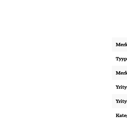
Merk
Tyyp
Merk
Yrity
Yrit
Kate