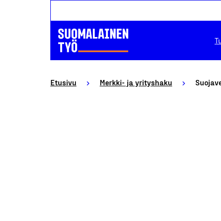
T
Etusivu
Merkki- ja yrityshaku
Suojav