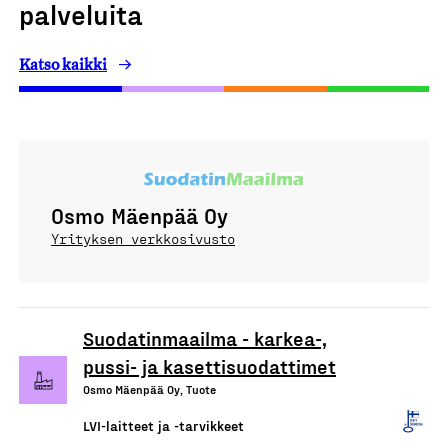
palveluita
Katso kaikki
Osmo Mäenpää Oy
Yrityksen verkkosivusto
Suodatinmaailma - karkea-,
pussi- ja kasettisuodattimet
Osmo Mäenpää Oy, Tuote
LVI-laitteet ja -tarvikkeet