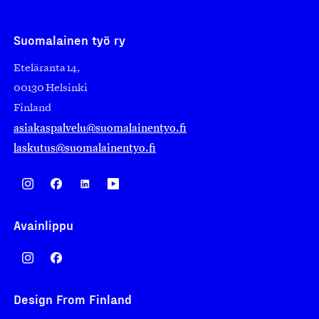
Suomalainen työ ry
Eteläranta 14,
00130 Helsinki
Finland
asiakaspalvelu@suomalainentyo.fi
laskutus@suomalainentyo.fi
Avainlippu
Design From Finland