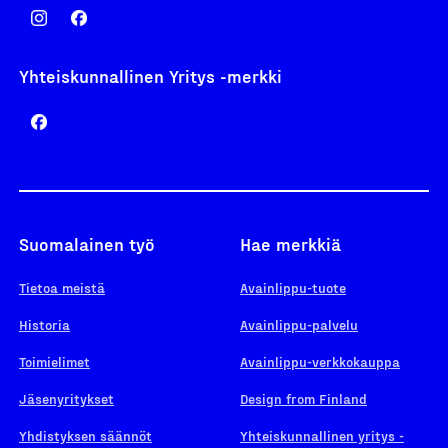
Yhteiskunnallinen Yritys -merkki
Suomalainen työ
Hae merkkiä
Tietoa meistä
Avainlippu-tuote
Historia
Avainlippu-palvelu
Toimielimet
Avainlippu-verkkokauppa
Jäsenyritykset
Design from Finland
Yhdistyksen säännöt
Yhteiskunnallinen yritys -