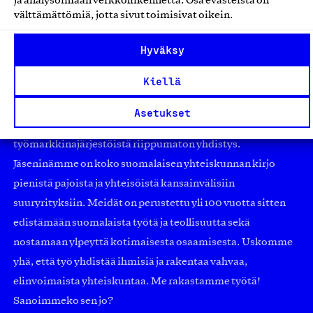
ja analysoimaan verkkoliikennettä. Osa evästeistä on
välttämättömiä, jotta sivut toimisivat oikein.
Hyväksy
Kiellä
Asetukset
Olemme jäsentemme omistama puolueeton,
työmarkkinajärjestöistä riippumaton yhdistys.
Jäseninämme on koko suomalaisen yhteiskunnan kirjo
pienistä pajoista ja yhteisöistä kansainvälisiin
suuryrityksiin. Meidät on perustettu yli 100 vuotta sitten
edistämään suomalaista työtä ja teollisuutta sekä
nostamaan ylpeyttä kotimaisesta osaamisesta. Uskomme
yhä, että työ yhdistää ihmisiä ja rakentaa vahvaa,
elinvoimaista yhteiskuntaa. Me rakastamme työtä!
Sanoimmeko sen jo?