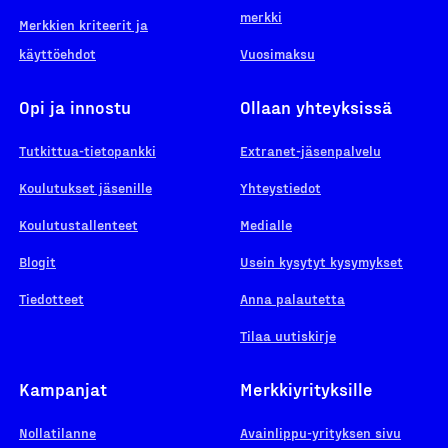
merkki
Merkkien kriteerit ja
käyttöehdot
Vuosimaksu
Opi ja innostu
Ollaan yhteyksissä
Tutkittua-tietopankki
Extranet-jäsenpalvelu
Koulutukset jäsenille
Yhteystiedot
Koulutustallenteet
Medialle
Blogit
Usein kysytyt kysymykset
Tiedotteet
Anna palautetta
Tilaa uutiskirje
Kampanjat
Merkkiyrityksille
Nollatilanne
Avainlippu-yrityksen sivu