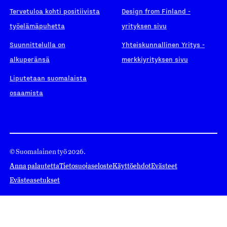
Tervetuloa kohti positiivista
Design from Finland -
työelämäpuhetta
yrityksen sivu
Suunnittelulla on
Yhteiskunnallinen Yritys -
alkuperänsä
merkkiyrityksen sivu
Liputetaan suomalaista
osaamista
© Suomalainen työ 2026.
Anna palautetta
Tietosuojaseloste
Käyttöehdot
Evästeet
Evästeasetukset