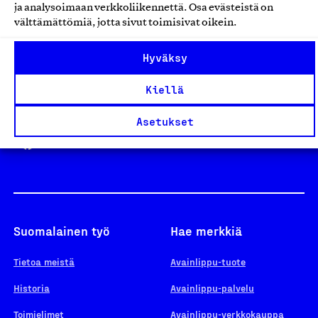
ja analysoimaan verkkoliikennettä. Osa evästeistä on
välttämättömiä, jotta sivut toimisivat oikein.
Design From Finland
Hyväksy
Kiellä
Yhteiskunnallinen Yritys -merkki
Asetukset
Suomalainen työ
Hae merkkiä
Tietoa meistä
Avainlippu-tuote
Historia
Avainlippu-palvelu
Toimielimet
Avainlippu-verkkokauppa