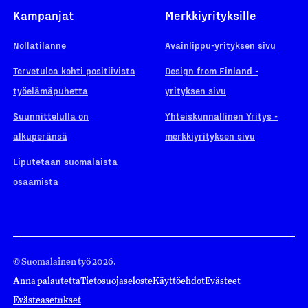
Kampanjat
Merkkiyrityksille
Nollatilanne
Avainlippu-yrityksen sivu
Tervetuloa kohti positiivista
Design from Finland -
työelämäpuhetta
yrityksen sivu
Suunnittelulla on
Yhteiskunnallinen Yritys -
alkuperänsä
merkkiyrityksen sivu
Liputetaan suomalaista
osaamista
© Suomalainen työ 2026.
Anna palautetta
Tietosuojaseloste
Käyttöehdot
Evästeet
Evästeasetukset