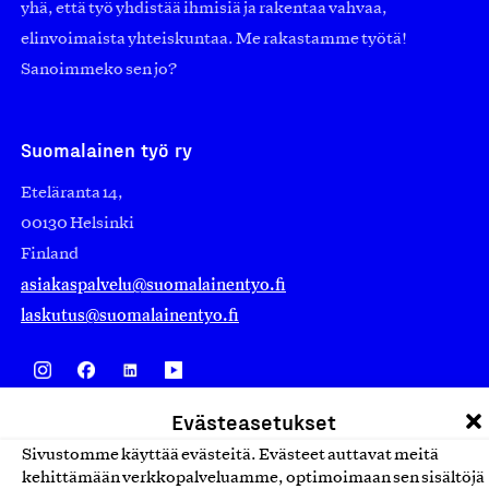
yhä, että työ yhdistää ihmisiä ja rakentaa vahvaa,
elinvoimaista yhteiskuntaa. Me rakastamme työtä!
Sanoimmeko sen jo?
Suomalainen työ ry
Eteläranta 14,
00130 Helsinki
Finland
asiakaspalvelu@suomalainentyo.fi
laskutus@suomalainentyo.fi
Evästeasetukset
Avainlippu
Sivustomme käyttää evästeitä. Evästeet auttavat meitä
kehittämään verkkopalveluamme, optimoimaan sen sisältöjä