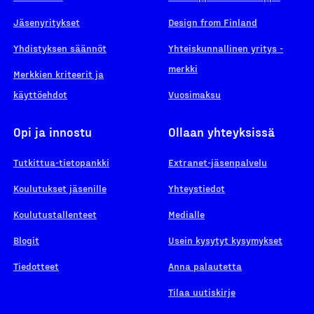
Jäsenyritykset
Design from Finland
Yhdistyksen säännöt
Yhteiskunnallinen yritys -
merkki
Merkkien kriteerit ja
käyttöehdot
Vuosimaksu
Opi ja innostu
Ollaan yhteyksissä
Tutkittua-tietopankki
Extranet-jäsenpalvelu
Koulutukset jäsenille
Yhteystiedot
Koulutustallenteet
Medialle
Blogit
Usein kysytyt kysymykset
Tiedotteet
Anna palautetta
Tilaa uutiskirje