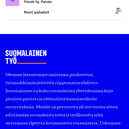
Floweb Oy, Palvelu
Muut palvelut
Olemme jäsentemme omistama puolueeton,
työmarkkinajärjestöistä riippumaton yhdistys.
Jäseninämme on koko suomalaisen yhteiskunnan kirjo
pienistä pajoista ja yhteisöistä kansainvälisiin
suuryrityksiin. Meidät on perustettu yli 100 vuotta sitten
edistämään suomalaista työtä ja teollisuutta sekä
nostamaan ylpeyttä kotimaisesta osaamisesta. Uskomme