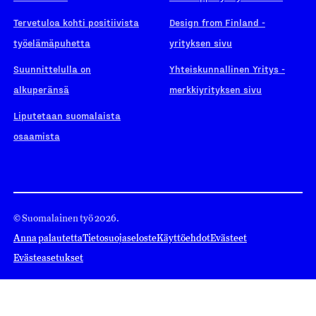
Tervetuloa kohti positiivista
Design from Finland -
työelämäpuhetta
yrityksen sivu
Suunnittelulla on
Yhteiskunnallinen Yritys -
alkuperänsä
merkkiyrityksen sivu
Liputetaan suomalaista
osaamista
© Suomalainen työ 2026.
Anna palautetta
Tietosuojaseloste
Käyttöehdot
Evästeet
Evästeasetukset