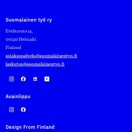
Suomalainen työ ry
Eteläranta 14,
00130 Helsinki
Finland
asiakaspalvelu@suomalainentyo.fi
laskutus@suomalainentyo.fi
Avainlippu
Design From Finland