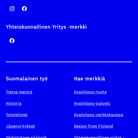
Yhteiskunnallinen Yritys -merkki
Suomalainen työ
Hae merkkiä
Tietoa meistä
Avainlippu-tuote
Historia
Avainlippu-palvelu
Toimielimet
Avainlippu-verkkokauppa
Jäsenyritykset
Design from Finland
Yhdistyksen säännöt
Yhteiskunnallinen yritys -