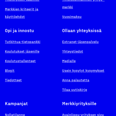
merkki
Merkkien kriteerit ja
käyttöehdot
Vuosimaksu
Opi ja innostu
Ollaan yhteyksissä
Tutkittua-tietopankki
Extranet-jäsenpalvelu
Koulutukset jäsenille
Yhteystiedot
Koulutustallenteet
Medialle
Blogit
Usein kysytyt kysymykset
Tiedotteet
Anna palautetta
Tilaa uutiskirje
Kampanjat
Merkkiyrityksille
Nollatilanne
Avainlippu-yrityksen sivu