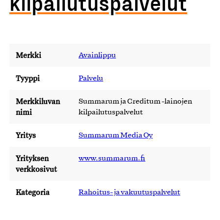
kilpailutuspalvelut
Merkki
Avainlippu
Tyyppi
Palvelu
Merkkiluvan
Summarum ja Creditum -lainojen
nimi
kilpailutuspalvelut
Yritys
Summarum Media Oy
Yrityksen
www.summarum.fi
verkkosivut
Kategoria
Rahoitus- ja vakuutuspalvelut