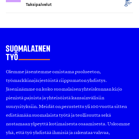
Taksipalvelut
Olemme jäsentemme omistama puolueeton,
työmarkkinajärjestöistä riippumaton yhdistys.
Jäseninämme on koko suomalaisen yhteiskunnan kirjo
pienistä pajoista ja yhteisöistä kansainvälisiin
suuryrityksiin. Meidät on perustettu yli 100 vuotta sitten
edistämään suomalaista työtä ja teollisuutta sekä
nostamaan ylpeyttä kotimaisesta osaamisesta. Uskomme
yhä, että työ yhdistää ihmisiä ja rakentaa vahvaa,