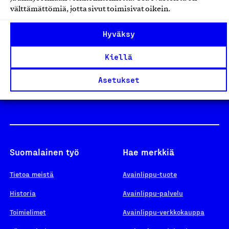
välttämättömiä, jotta sivut toimisivat oikein.
Design From Finland
Hyväksy
Kiellä
Yhteiskunnallinen Yritys -merkki
Asetukset
Suomalainen työ
Hae merkkiä
Tietoa meistä
Avainlippu-tuote
Historia
Avainlippu-palvelu
Toimielimet
Avainlippu-verkkokauppa