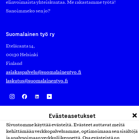
elinvoimaista yhteiskuntaa. Me rakastamme työtä!
Sanoimmeko sen jo?
Suomalainen työ ry
Eteläranta 14,
00130 Helsinki
Finland
asiakaspalvelu@suomalainentyo.fi
laskutus@suomalainentyo.fi
Avainlippu
Evästeasetukset
Sivustomme käyttää evästeitä. Evästeet auttavat meitä
kehittämään verkkopalveluamme, optimoimaan sen sisältöjä
ja analysoimaan verkkoliikennettä. Osa evästeistä on