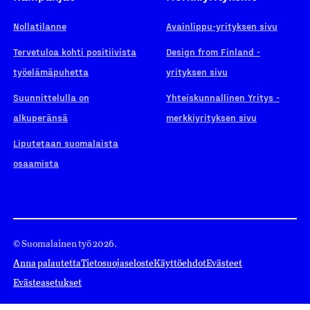
Nollatilanne
Avainlippu-yrityksen sivu
Tervetuloa kohti positiivista
Design from Finland -
työelämäpuhetta
yrityksen sivu
Suunnittelulla on
Yhteiskunnallinen Yritys -
alkuperänsä
merkkiyrityksen sivu
Liputetaan suomalaista
osaamista
© Suomalainen työ 2026.
Anna palautetta
Tietosuojaseloste
Käyttöehdot
Evästeet
Evästeasetukset