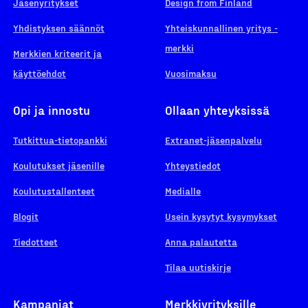
Jäsenyritykset
Design from Finland
Yhdistyksen säännöt
Yhteiskunnallinen yritys -
merkki
Merkkien kriteerit ja
käyttöehdot
Vuosimaksu
Opi ja innostu
Ollaan yhteyksissä
Tutkittua-tietopankki
Extranet-jäsenpalvelu
Koulutukset jäsenille
Yhteystiedot
Koulutustallenteet
Medialle
Blogit
Usein kysytyt kysymykset
Tiedotteet
Anna palautetta
Tilaa uutiskirje
Kampanjat
Merkkiyrityksille