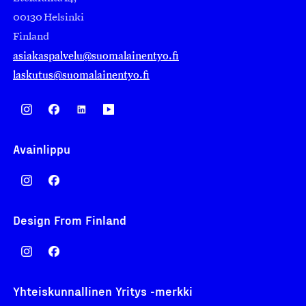
00130 Helsinki
Finland
asiakaspalvelu@suomalainentyo.fi
laskutus@suomalainentyo.fi
Avainlippu
Design From Finland
Yhteiskunnallinen Yritys -merkki