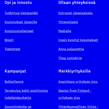
Opi ja innostu
Ollaan yhteyksissä
Tutkittua-tietopankki
Extranet-jäsenpalvelu
Koulutukset jäsenille
Yhteystiedot
Koulutustallenteet
Medialle
Blogit
Usein kysytyt kysymykset
Tiedotteet
Anna palautetta
Tilaa uutiskirje
Kampanjat
Merkkiyrityksille
Nollatilanne
Avainlippu-yrityksen sivu
Tervetuloa kohti positiivista
Design from Finland -
työelämäpuhetta
yrityksen sivu
Suunnittelulla on
Yhteiskunnallinen Yritys -