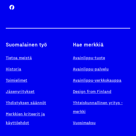
Suomalainen työ
Hae merkkiä
Tietoa meistä
Avainlippu-tuote
Historia
Avainlippu-palvelu
Toimielimet
Avainlippu-verkkokauppa
Jäsenyritykset
Design from Finland
Yhdistyksen säännöt
Yhteiskunnallinen yritys -
merkki
Merkkien kriteerit ja
käyttöehdot
Vuosimaksu