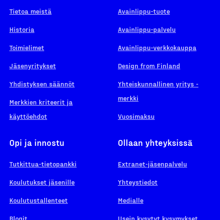
Tietoa meistä
Avainlippu-tuote
Historia
Avainlippu-palvelu
Toimielimet
Avainlippu-verkkokauppa
Jäsenyritykset
Design from Finland
Yhdistyksen säännöt
Yhteiskunnallinen yritys -
merkki
Merkkien kriteerit ja
käyttöehdot
Vuosimaksu
Opi ja innostu
Ollaan yhteyksissä
Tutkittua-tietopankki
Extranet-jäsenpalvelu
Koulutukset jäsenille
Yhteystiedot
Koulutustallenteet
Medialle
Blogit
Usein kysytyt kysymykset