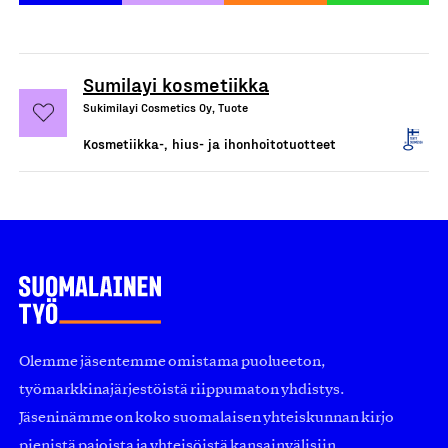
Sumilayi kosmetiikka
Sukimilayi Cosmetics Oy, Tuote
Kosmetiikka-, hius- ja ihonhoitotuotteet
Olemme jäsentemme omistama puolueeton,
työmarkkinajärjestöistä riippumaton yhdistys.
Jäseninämme on koko suomalaisen yhteiskunnan kirjo
pienistä pajoista ja yhteisöistä kansainvälisiin