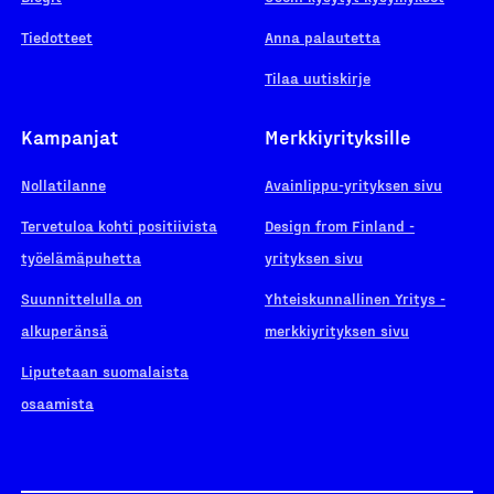
Tiedotteet
Anna palautetta
Tilaa uutiskirje
Kampanjat
Merkkiyrityksille
Nollatilanne
Avainlippu-yrityksen sivu
Tervetuloa kohti positiivista
Design from Finland -
työelämäpuhetta
yrityksen sivu
Suunnittelulla on
Yhteiskunnallinen Yritys -
alkuperänsä
merkkiyrityksen sivu
Liputetaan suomalaista
osaamista