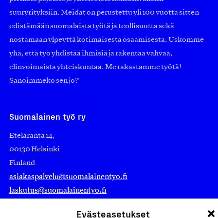
suuryrityksiin. Meidät on perustettu yli 100 vuotta sitten
edistämään suomalaista työtä ja teollisuutta sekä
nostamaan ylpeyttä kotimaisesta osaamisesta. Uskomme
yhä, että työ yhdistää ihmisiä ja rakentaa vahvaa,
elinvoimaista yhteiskuntaa. Me rakastamme työtä!
Sanoimmeko sen jo?
Suomalainen työ ry
Eteläranta 14,
00130 Helsinki
Finland
asiakaspalvelu@suomalainentyo.fi
laskutus@suomalainentyo.fi
Evästeasetukset