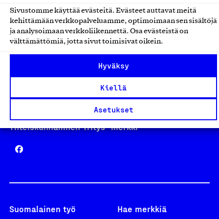
Sivustomme käyttää evästeitä. Evästeet auttavat meitä
kehittämään verkkopalveluamme, optimoimaan sen sisältöjä
Avainlippu
ja analysoimaan verkkoliikennettä. Osa evästeistä on
välttämättömiä, jotta sivut toimisivat oikein.
Hyväksy
Design From Finland
Kiellä
Asetukset
Yhteiskunnallinen Yritys -merkki
Suomalainen työ
Hae merkkiä