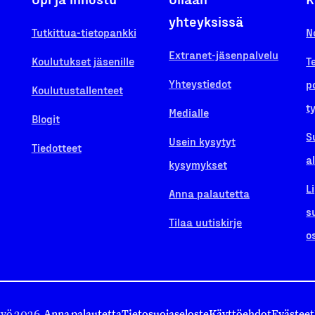
yhteyksissä
Tutkittua-tietopankki
N
Extranet-jäsenpalvelu
Koulutukset jäsenille
T
Yhteystiedot
p
Koulutustallenteet
t
Medialle
Blogit
S
Usein kysytyt
Tiedotteet
a
kysymykset
L
Anna palautetta
s
Tilaa uutiskirje
o
työ 2026.
Anna palautetta
Tietosuojaseloste
Käyttöehdot
Evästeet