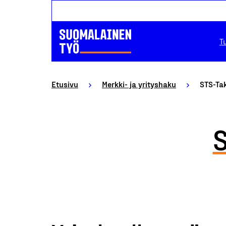
T
Etusivu
Merkki- ja yrityshaku
STS-Tak
S