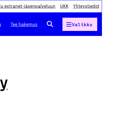
du extranet-jäsenpalveluun
UKK
Yhteystiedot
u
Tee hakemus
Valikko
Oy