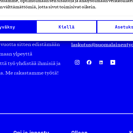
luamme, optimoimaan sen sisältöjä ja analysoimaan verkkoliike
Eteläranta 14,
n välttämättömiä, jotta sivut toimisivat oikein.
työmarkkinajärjestöistä
00130 Helsinki
ko suomalaisen
Finland
yväksy
Kiellä
Asetuk
asiakaspalvelu@suomalai
isöistä kansainvälisiin
laskutus@suomalainentyo
0 vuotta sitten edistämään
amaan ylpeyttä
ä työ yhdistää ihmisiä ja
aa. Me rakastamme työtä!
Opi ja innostu
Ollaan
K