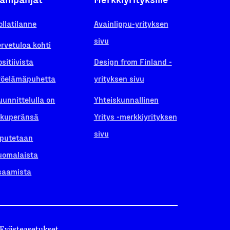
ollatilanne
Avainlippu-yrityksen
sivu
ervetuloa kohti
ositiivista
Design from Finland -
yöelämäpuhetta
yrityksen sivu
uunnittelulla on
Yhteiskunnallinen
lkuperänsä
Yritys -merkkiyrityksen
sivu
iputetaan
uomalaista
saamista
Evästeasetukset