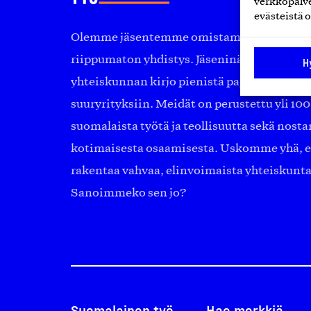
verkkopalve
evästeistä o
Olemme jäsentemme omistama puolueeton, 
riippumaton yhdistys. Jäseninämme on ko
H
yhteiskunnan kirjo pienistä pajoista ja yhte
suuryrityksiin. Meidät on perustettu yli 10
suomalaista työtä ja teollisuutta sekä nost
kotimaisesta osaamisesta. Uskomme yhä, ett
rakentaa vahvaa, elinvoimaista yhteiskunt
Sanoimmeko sen jo?
Suomalainen työ
Hae merkkiä