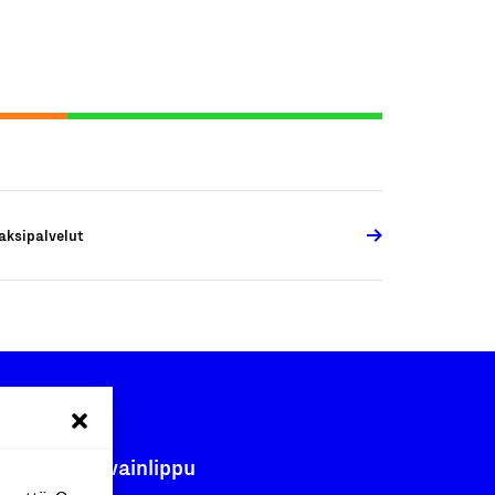
aksipalvelut
Avainlippu