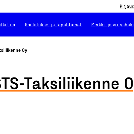
Kirjau
utkittua
Koulutukset ja tapahtumat
Merkki- ja yrityshak
siliikenne Oy
TS-Taksiliikenne 