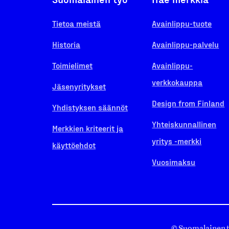
Tietoa meistä
Avainlippu-tuote
Historia
Avainlippu-palvelu
Toimielimet
Avainlippu-
verkkokauppa
Jäsenyritykset
Design from Finland
Yhdistyksen säännöt
Yhteiskunnallinen
Merkkien kriteerit ja
yritys -merkki
käyttöehdot
Vuosimaksu
© Suomalainen 