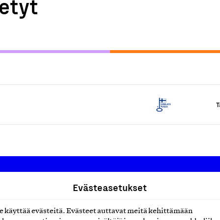
etyt
T
Evästeasetukset
Suomalainen työ ry
käyttää evästeitä. Evästeet auttavat meitä kehittämään