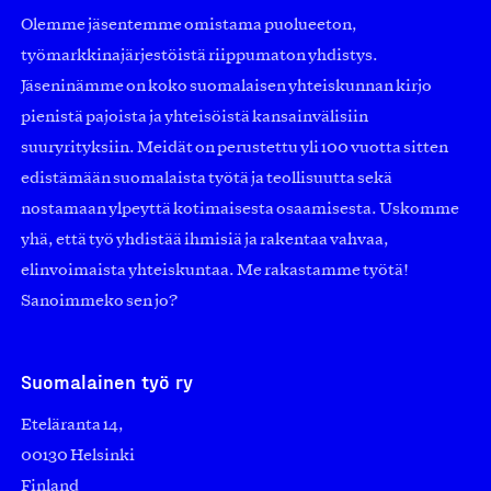
Olemme jäsentemme omistama puolueeton,
työmarkkinajärjestöistä riippumaton yhdistys.
Jäseninämme on koko suomalaisen yhteiskunnan kirjo
pienistä pajoista ja yhteisöistä kansainvälisiin
suuryrityksiin. Meidät on perustettu yli 100 vuotta sitten
edistämään suomalaista työtä ja teollisuutta sekä
nostamaan ylpeyttä kotimaisesta osaamisesta. Uskomme
yhä, että työ yhdistää ihmisiä ja rakentaa vahvaa,
elinvoimaista yhteiskuntaa. Me rakastamme työtä!
Sanoimmeko sen jo?
Suomalainen työ ry
Eteläranta 14,
00130 Helsinki
Finland