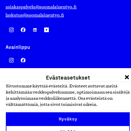
asiakaspalvelu@suomalainentyo.fi
laskutus@suomalainentyo.fi
Avainlippu
Evästeasetukset
Design From Finland
Sivustomme käyttää evästeitä. Evästeet auttavat meitä
kehittämään verkkopalveluamme, optimoimaan sen sisältöjä
ja analysoimaan verkkoliikennettä. Osa evästeistä on
välttämättömiä, jotta sivut toimisivat oikein.
Yhteiskunnallinen Yritys -merkki
Hyväksy