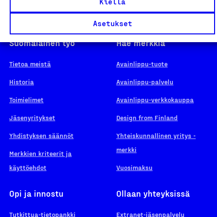
Kiellä
Asetukset
Suomalainen työ
Hae merkkiä
Tietoa meistä
Avainlippu-tuote
Historia
Avainlippu-palvelu
Toimielimet
Avainlippu-verkkokauppa
Jäsenyritykset
Design from Finland
Yhdistyksen säännöt
Yhteiskunnallinen yritys -
merkki
Merkkien kriteerit ja
käyttöehdot
Vuosimaksu
Opi ja innostu
Ollaan yhteyksissä
Tutkittua-tietopankki
Extranet-jäsenpalvelu