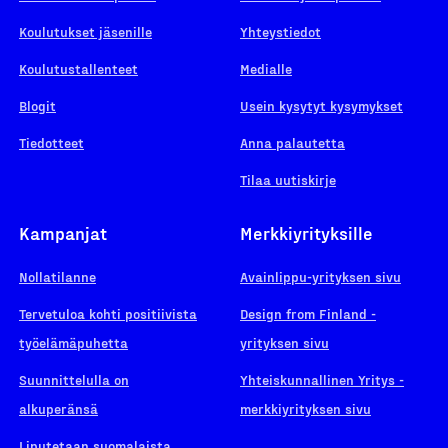
Koulutukset jäsenille
Yhteystiedot
Koulutustallenteet
Medialle
Blogit
Usein kysytyt kysymykset
Tiedotteet
Anna palautetta
Tilaa uutiskirje
Kampanjat
Merkkiyrityksille
Nollatilanne
Avainlippu-yrityksen sivu
Tervetuloa kohti positiivista
Design from Finland -
työelämäpuhetta
yrityksen sivu
Suunnittelulla on
Yhteiskunnallinen Yritys -
alkuperänsä
merkkiyrityksen sivu
Liputetaan suomalaista