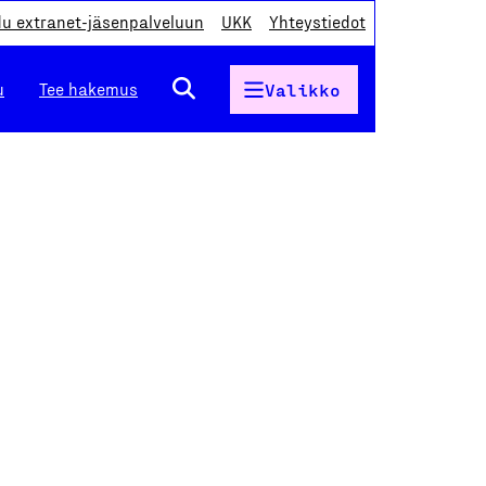
du extranet-jäsenpalveluun
UKK
Yhteystiedot
u
Tee hakemus
Valikko