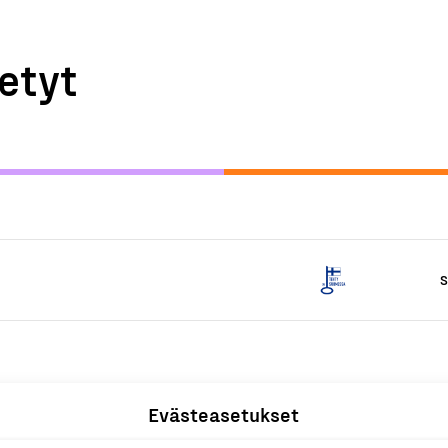
etyt
S
Evästeasetukset