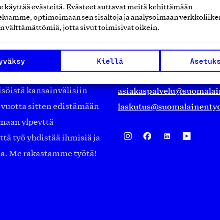
käyttää evästeitä. Evästeet auttavat meitä kehittämään
luamme, optimoimaan sen sisältöjä ja analysoimaan verkkoliike
Suomalainen työ ry
n välttämättömiä, jotta sivut toimisivat oikein.
Eteläranta 14,
työmarkkinajärjestöistä
00130 Helsinki
yväksy
Kiellä
Asetuk
ko suomalaisen
Finland
asiakaspalvelu@suomalai
isöistä kansainvälisiin
laskutus@suomalainentyo
0 vuotta sitten edistämään
amaan ylpeyttä
ä työ yhdistää ihmisiä ja
aa. Me rakastamme työtä!