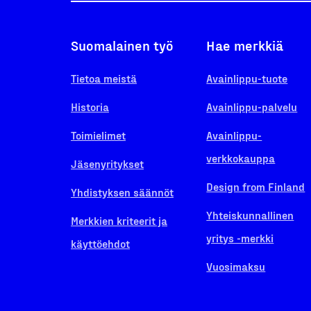
Suomalainen työ
Hae merkkiä
Tietoa meistä
Avainlippu-tuote
Historia
Avainlippu-palvelu
Toimielimet
Avainlippu-
verkkokauppa
Jäsenyritykset
Design from Finland
Yhdistyksen säännöt
Yhteiskunnallinen
Merkkien kriteerit ja
yritys -merkki
käyttöehdot
Vuosimaksu