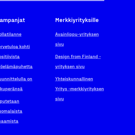
ampanjat
Merkkiyrityksille
ollatilanne
Avainlippu-yrityksen
sivu
ervetuloa kohti
ositiivista
Design from Finland -
yöelämäpuhetta
yrityksen sivu
uunnittelulla on
Yhteiskunnallinen
lkuperänsä
Yritys -merkkiyrityksen
sivu
iputetaan
uomalaista
saamista