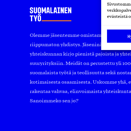
Sivustomme 
verkkopalve
evästeistä o
Olemme jäsentemme omistama puolueeton, 
H
riippumaton yhdistys. Jäseninämme on ko
yhteiskunnan kirjo pienistä pajoista ja yhte
suuryrityksiin. Meidät on perustettu yli 10
suomalaista työtä ja teollisuutta sekä nost
kotimaisesta osaamisesta. Uskomme yhä, ett
rakentaa vahvaa, elinvoimaista yhteiskunt
Sanoimmeko sen jo?