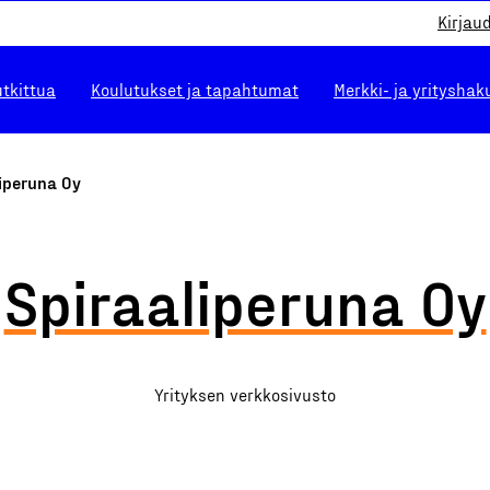
Kirjau
utkittua
Koulutukset ja tapahtumat
Merkki- ja yrityshak
iperuna Oy
Spiraaliperuna Oy
Yrityksen verkkosivusto