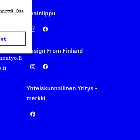
nnettä. Osa
Avainlippu
set
Design From Finland
nentyo.fi
.fi
Yhteiskunnallinen Yritys -
merkki