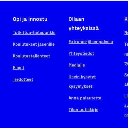
Opi ja innostu
Ollaan
K
yhteyksissä
Tutkittua-tietopankki
N
Extranet-jäsenpalvelu
Koulutukset jäsenille
T
Yhteystiedot
p
Koulutustallenteet
t
Medialle
Blogit
S
Usein kysytyt
Tiedotteet
a
kysymykset
L
Anna palautetta
s
Tilaa uutiskirje
o