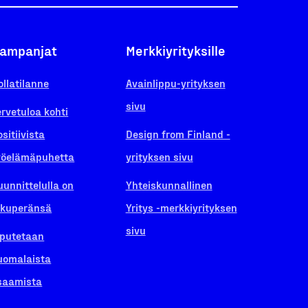
ampanjat
Merkkiyrityksille
ollatilanne
Avainlippu-yrityksen
sivu
ervetuloa kohti
ositiivista
Design from Finland -
yöelämäpuhetta
yrityksen sivu
uunnittelulla on
Yhteiskunnallinen
lkuperänsä
Yritys -merkkiyrityksen
sivu
iputetaan
uomalaista
saamista