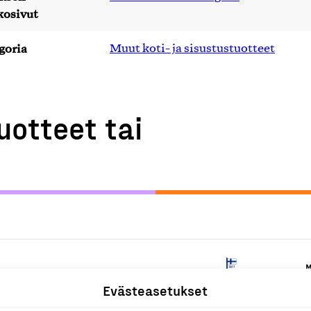
kosivut
goria
Muut koti- ja sisustustuotteet
uotteet tai
M
Evästeasetukset