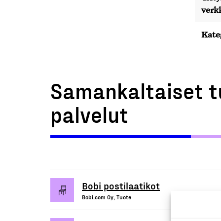
verk
Kate
Samankaltaiset t
palvelut
Bobi postilaatikot
Bobi.com Oy, Tuote