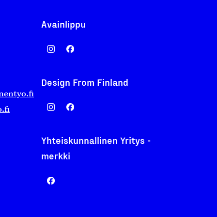
Avainlippu
Design From Finland
nentyo.fi
.fi
Yhteiskunnallinen Yritys -
merkki