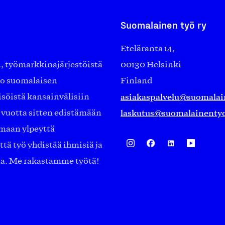
Suomalainen työ ry
Eteläranta 14,
työmarkkinajärjestöistä
00130 Helsinki
ko suomalaisen
Finland
asiakaspalvelu@suomalai
isöistä kansainvälisiin
laskutus@suomalainentyo
0 vuotta sitten edistämään
amaan ylpeyttä
ä työ yhdistää ihmisiä ja
aa. Me rakastamme työtä!