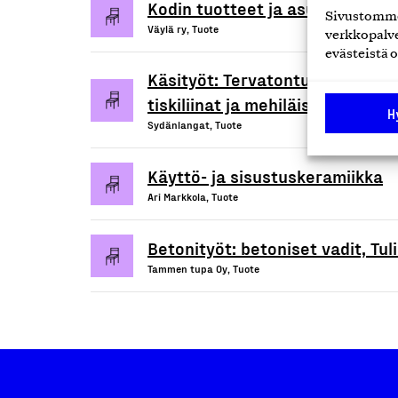
Kodin tuotteet ja asusteet
Sivustomme 
Väylä ry, Tuote
verkkopalve
evästeistä o
Käsityöt: Tervatontut, virkatut
tiskiliinat ja mehiläisvahakyntti
H
Sydänlangat, Tuote
Käyttö- ja sisustuskeramiikka
Ari Markkola, Tuote
Betonityöt: betoniset vadit, Tul
Tammen tupa Oy, Tuote