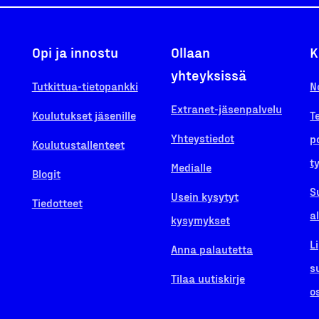
Opi ja innostu
Ollaan
K
yhteyksissä
Tutkittua-tietopankki
N
Extranet-jäsenpalvelu
Koulutukset jäsenille
T
Yhteystiedot
p
Koulutustallenteet
t
Medialle
Blogit
S
Usein kysytyt
Tiedotteet
a
kysymykset
L
Anna palautetta
s
Tilaa uutiskirje
o