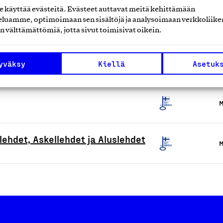
M
käyttää evästeitä. Evästeet auttavat meitä kehittämään
luamme, optimoimaan sen sisältöjä ja analysoimaan verkkoliike
n välttämättömiä, jotta sivut toimisivat oikein.
 valeampiaspesät, virkatut
M
lät
yväksy
Kiellä
Asetuk
M
ilehdet, Askellehdet ja Aluslehdet
M