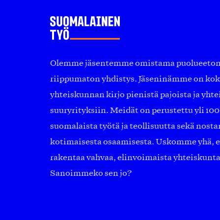
Olemme jäsentemme omistama puolueeton, 
riippumaton yhdistys. Jäseninämme on ko
yhteiskunnan kirjo pienistä pajoista ja yhte
suuryrityksiin. Meidät on perustettu yli 10
suomalaista työtä ja teollisuutta sekä nost
kotimaisesta osaamisesta. Uskomme yhä, ett
rakentaa vahvaa, elinvoimaista yhteiskunt
Sanoimmeko sen jo?