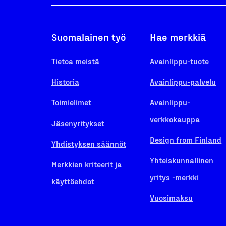
Suomalainen työ
Hae merkkiä
Tietoa meistä
Avainlippu-tuote
Historia
Avainlippu-palvelu
Toimielimet
Avainlippu-
verkkokauppa
Jäsenyritykset
Design from Finland
Yhdistyksen säännöt
Yhteiskunnallinen
Merkkien kriteerit ja
yritys -merkki
käyttöehdot
Vuosimaksu