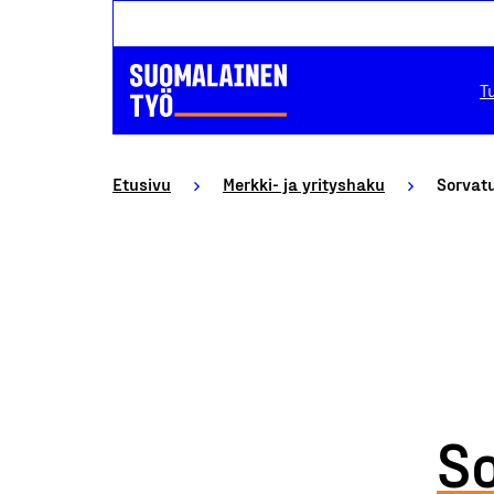
T
Etusivu
Merkki- ja yrityshaku
Sorvatu
S