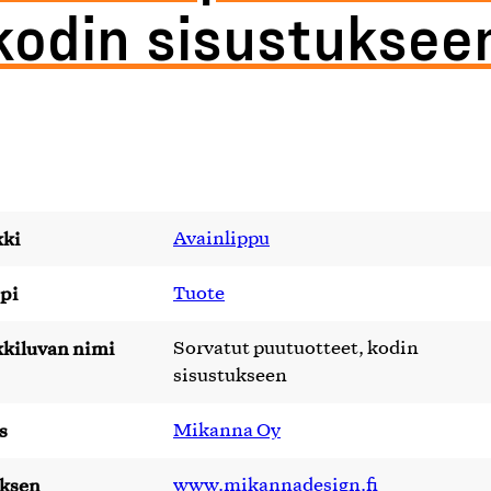
kodin sisustuksee
ki
Avainlippu
pi
Tuote
kiluvan nimi
Sorvatut puutuotteet, kodin
sisustukseen
s
Mikanna Oy
yksen
www.mikannadesign.fi