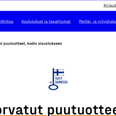
Kirjau
utkittua
Koulutukset ja tapahtumat
Merkki- ja yrityshak
t puutuotteet, kodin sisustukseen
orvatut puutuottee