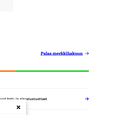
Palaa merkkihakuun
uut koti- ja sisustustuotteet