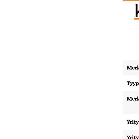
Merk
Tyyp
Merk
Yrity
Yrit