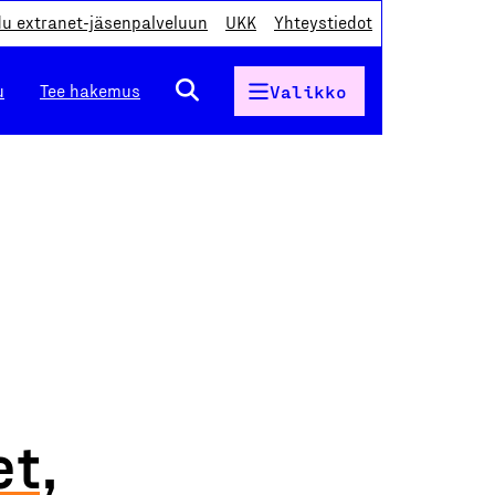
du extranet-jäsenpalveluun
UKK
Yhteystiedot
u
Tee hakemus
Valikko
t,