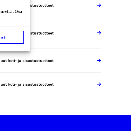
uut koti- ja sisustustuotteet
nnettä. Osa
uut koti- ja sisustustuotteet
set
uut koti- ja sisustustuotteet
uut koti- ja sisustustuotteet