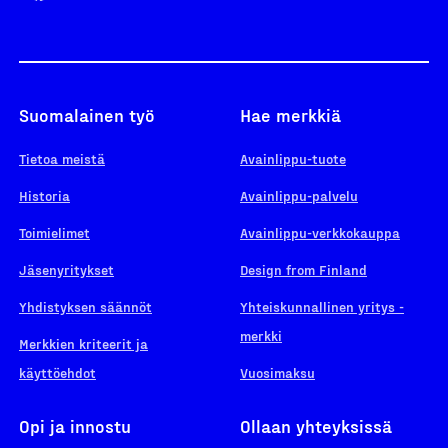
Suomalainen työ
Hae merkkiä
Tietoa meistä
Avainlippu-tuote
Historia
Avainlippu-palvelu
Toimielimet
Avainlippu-verkkokauppa
Jäsenyritykset
Design from Finland
Yhdistyksen säännöt
Yhteiskunnallinen yritys -
merkki
Merkkien kriteerit ja
käyttöehdot
Vuosimaksu
Opi ja innostu
Ollaan yhteyksissä