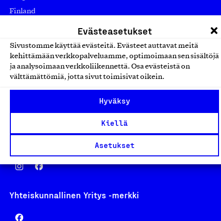
Finland
asiakaspalvelu@suomalainentyo.fi
Evästeasetukset
laskutus@suomalainentyo.fi
Sivustomme käyttää evästeitä. Evästeet auttavat meitä
kehittämään verkkopalveluamme, optimoimaan sen sisältöjä
ja analysoimaan verkkoliikennettä. Osa evästeistä on
välttämättömiä, jotta sivut toimisivat oikein.
Avainlippu
Hyväksy
Kiellä
Design From Finland
Asetukset
Yhteiskunnallinen Yritys -merkki