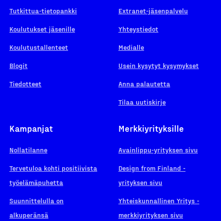
Tutkittua-tietopankki
Extranet-jäsenpalvelu
Koulutukset jäsenille
Yhteystiedot
Koulutustallenteet
Medialle
Blogit
Usein kysytyt kysymykset
Tiedotteet
Anna palautetta
Tilaa uutiskirje
Kampanjat
Merkkiyrityksille
Nollatilanne
Avainlippu-yrityksen sivu
Tervetuloa kohti positiivista
Design from Finland -
työelämäpuhetta
yrityksen sivu
Suunnittelulla on
Yhteiskunnallinen Yritys -
alkuperänsä
merkkiyrityksen sivu