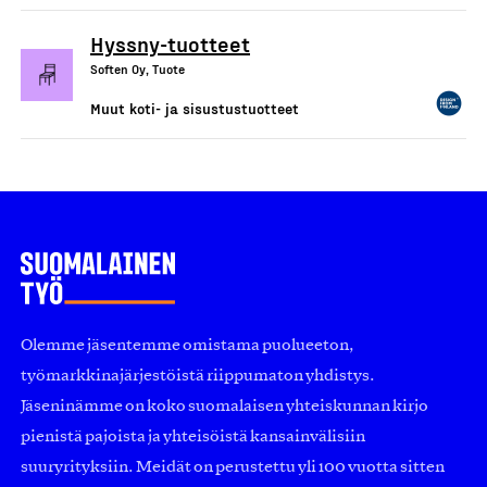
Hyssny-tuotteet
Soften Oy, Tuote
Muut koti- ja sisustustuotteet
Olemme jäsentemme omistama puolueeton,
työmarkkinajärjestöistä riippumaton yhdistys.
Jäseninämme on koko suomalaisen yhteiskunnan kirjo
pienistä pajoista ja yhteisöistä kansainvälisiin
suuryrityksiin. Meidät on perustettu yli 100 vuotta sitten