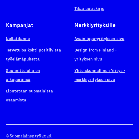
Tilaa uutiskirje
Kampanjat
Merkkiyrityksille
Nollatilanne
Avainlippu-yrityksen sivu
Tervetuloa kohti positiivista
Design from Finland -
työelämäpuhetta
yrityksen sivu
Suunnittelulla on
Yhteiskunnallinen Yritys -
alkuperänsä
merkkiyrityksen sivu
Liputetaan suomalaista
osaamista
© Suomalainen työ 2026.