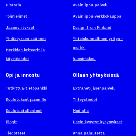
Historia
Avainlippu-palvelu
Toimielimet
Avainlippu-verkkokauppa
Jäsenyritykset
Design from Finland
Yhdistyksen säännöt
Yhteiskunnallinen yritys -
merkki
Merkkien kriteerit ja
käyttöehdot
Vuosimaksu
Opi ja innostu
Ollaan yhteyksissä
Tutkittua-tietopankki
Extranet-jäsenpalvelu
Koulutukset jäsenille
Yhteystiedot
Koulutustallenteet
Medialle
Blogit
Usein kysytyt kysymykset
Tiedotteet
Anna palautetta