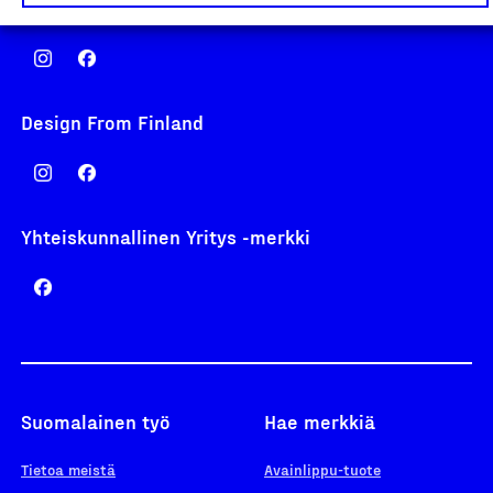
Avainlippu
Design From Finland
Yhteiskunnallinen Yritys -merkki
Suomalainen työ
Hae merkkiä
Tietoa meistä
Avainlippu-tuote