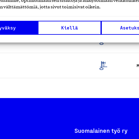
luamme, optimoimaan sen sisältöjä ja analysoimaan verkkoliike
n välttämättömiä, jotta sivut toimisivat oikein.
et
M
yväksy
Kiellä
Asetuk
M
M
Suomalainen työ ry