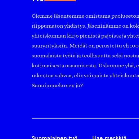
Olemme jäsentemme omistama puolueeton, 
riippumaton yhdistys. Jäseninämme on ko
yhteiskunnan kirjo pienistä pajoista ja yhte
suuryrityksiin. Meidät on perustettu yli 10
suomalaista työtä ja teollisuutta sekä nost
kotimaisesta osaamisesta. Uskomme yhä, ett
rakentaa vahvaa, elinvoimaista yhteiskunt
Sanoimmeko sen jo?
Suomalainen työ
Hae merkkiä