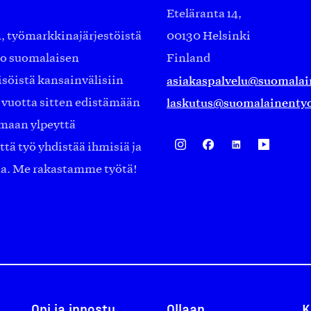
Eteläranta 14,
työmarkkinajärjestöistä
00130 Helsinki
ko suomalaisen
Finland
asiakaspalvelu@suomalai
isöistä kansainvälisiin
laskutus@suomalainentyo
0 vuotta sitten edistämään
amaan ylpeyttä
ä työ yhdistää ihmisiä ja
aa. Me rakastamme työtä!
Opi ja innostu
Ollaan
K