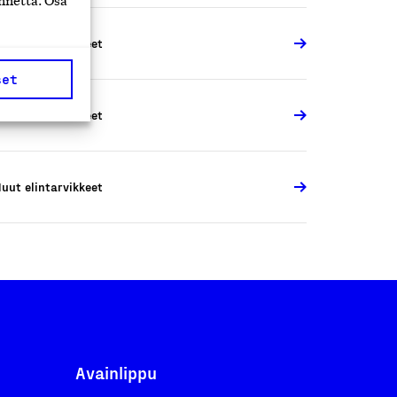
nnettä. Osa
uut elintarvikkeet
set
uut elintarvikkeet
uut elintarvikkeet
Avainlippu