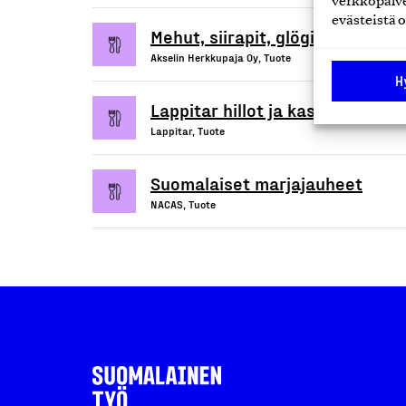
verkkopalve
evästeistä o
Mehut, siirapit, glögit ja makeis
Akselin Herkkupaja Oy, Tuote
H
Lappitar hillot ja kastikkeet
Lappitar, Tuote
Suomalaiset marjajauheet
NACAS, Tuote