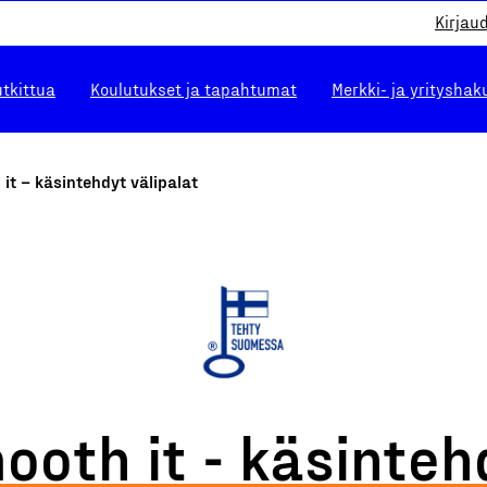
Kirjau
utkittua
Koulutukset ja tapahtumat
Merkki- ja yrityshak
it – käsintehdyt välipalat
ooth it - käsinteh