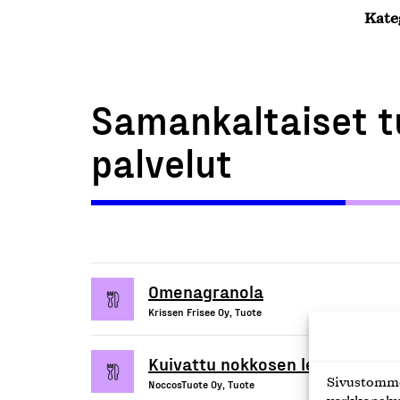
Kate
Samankaltaiset t
palvelut
Omenagranola
Krissen Frisee Oy, Tuote
Kuivattu nokkosen lehtijauheet
Sivustomme 
NoccosTuote Oy, Tuote