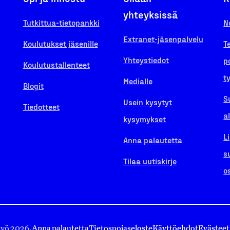
yhteyksissä
Tutkittua-tietopankki
N
Extranet-jäsenpalvelu
Koulutukset jäsenille
T
Yhteystiedot
p
Koulutustallenteet
t
Medialle
Blogit
S
Usein kysytyt
Tiedotteet
a
kysymykset
L
Anna palautetta
s
Tilaa uutiskirje
o
työ 2026.
Anna palautetta
Tietosuojaseloste
Käyttöehdot
Evästeet