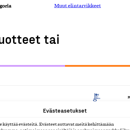
goria
Muut elintarvikkeet
uotteet tai
M
Evästeasetukset
 ja -rouheet
M
käyttää evästeitä. Evästeet auttavat meitä kehittämään