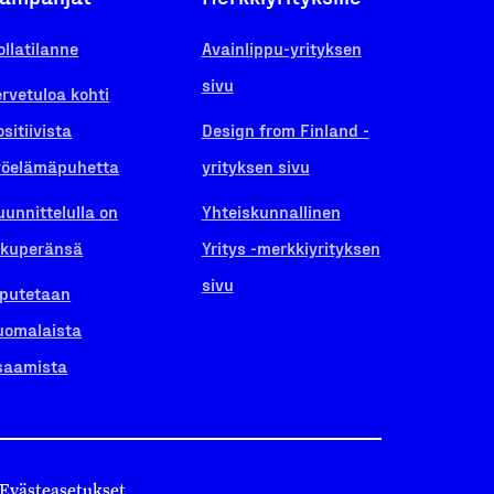
ollatilanne
Avainlippu-yrityksen
sivu
ervetuloa kohti
ositiivista
Design from Finland -
yöelämäpuhetta
yrityksen sivu
uunnittelulla on
Yhteiskunnallinen
lkuperänsä
Yritys -merkkiyrityksen
sivu
iputetaan
uomalaista
saamista
Evästeasetukset