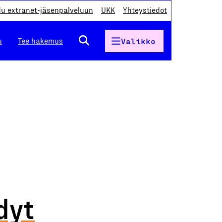
du extranet-jäsenpalveluun
UKK
Yhteystiedot
u
Tee hakemus
Valikko
dyt