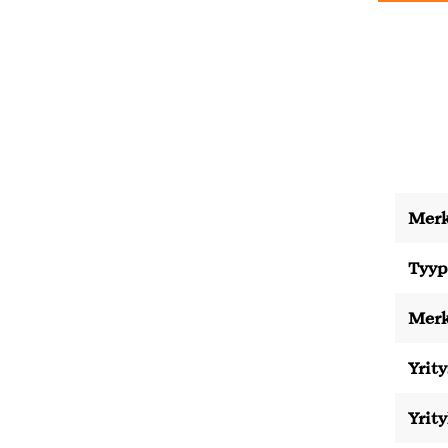
Merk
Tyyp
Merk
Yrity
Yrit