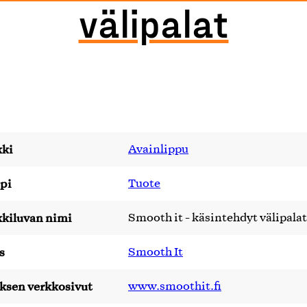
välipalat
ki
Avainlippu
pi
Tuote
kiluvan nimi
Smooth it - käsintehdyt välipalat
s
Smooth It
yksen verkkosivut
www.smoothit.fi