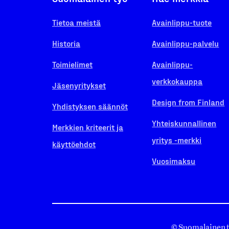
Tietoa meistä
Avainlippu-tuote
Historia
Avainlippu-palvelu
Toimielimet
Avainlippu-
verkkokauppa
Jäsenyritykset
Design from Finland
Yhdistyksen säännöt
Yhteiskunnallinen
Merkkien kriteerit ja
yritys -merkki
käyttöehdot
Vuosimaksu
© Suomalainen 