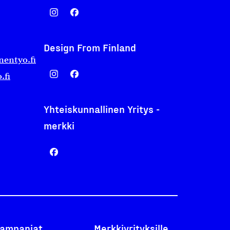
Design From Finland
nentyo.fi
.fi
Yhteiskunnallinen Yritys -
merkki
ampanjat
Merkkiyrityksille