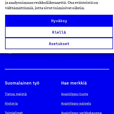
ja analysoimaan verkkoliikennettä. Osa evästeistä on
välttämättömiä, jotta sivut toimisivat oikein.
Design From Finland
Hyväksy
Kiellä
Yhteiskunnallinen Yritys -merkki
Asetukset
Suomalainen työ
Hae merkkiä
Tietoa meistä
Avainlippu-tuote
Historia
Avainlippu-palvelu
Toimielimet
Avainlippu-verkkokauppa