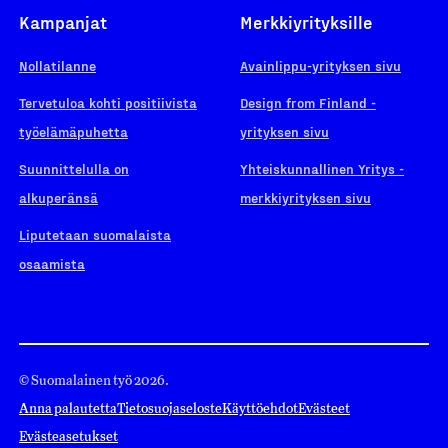
Kampanjat
Merkkiyrityksille
Nollatilanne
Avainlippu-yrityksen sivu
Tervetuloa kohti positiivista
Design from Finland -
työelämäpuhetta
yrityksen sivu
Suunnittelulla on
Yhteiskunnallinen Yritys -
alkuperänsä
merkkiyrityksen sivu
Liputetaan suomalaista
osaamista
© Suomalainen työ 2026.
Anna palautetta
Tietosuojaseloste
Käyttöehdot
Evästeet
Evästeasetukset