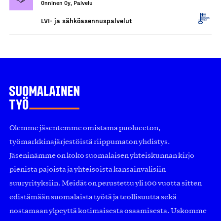
Onninen Oy, Palvelu
LVI- ja sähköasennuspalvelut
Olemme jäsentemme omistama puolueeton,
työmarkkinajärjestöistä riippumaton yhdistys.
Jäseninämme on koko suomalaisen yhteiskunnan kirjo
pienistä pajoista ja yhteisöistä kansainvälisiin
suuryrityksiin. Meidät on perustettu yli 100 vuotta sitten
edistämään suomalaista työtä ja teollisuutta sekä
nostamaan ylpeyttä kotimaisesta osaamisesta. Uskomme