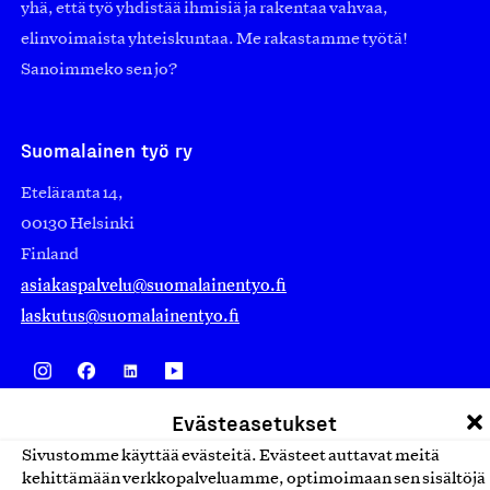
yhä, että työ yhdistää ihmisiä ja rakentaa vahvaa,
elinvoimaista yhteiskuntaa. Me rakastamme työtä!
Sanoimmeko sen jo?
Suomalainen työ ry
Eteläranta 14,
00130 Helsinki
Finland
asiakaspalvelu@suomalainentyo.fi
laskutus@suomalainentyo.fi
Evästeasetukset
Avainlippu
Sivustomme käyttää evästeitä. Evästeet auttavat meitä
kehittämään verkkopalveluamme, optimoimaan sen sisältöjä