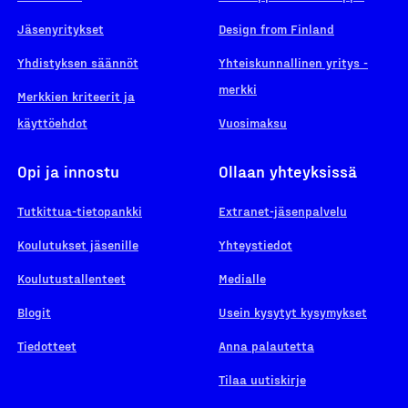
Jäsenyritykset
Design from Finland
Yhdistyksen säännöt
Yhteiskunnallinen yritys -
merkki
Merkkien kriteerit ja
käyttöehdot
Vuosimaksu
Opi ja innostu
Ollaan yhteyksissä
Tutkittua-tietopankki
Extranet-jäsenpalvelu
Koulutukset jäsenille
Yhteystiedot
Koulutustallenteet
Medialle
Blogit
Usein kysytyt kysymykset
Tiedotteet
Anna palautetta
Tilaa uutiskirje