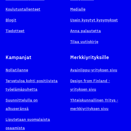
Koulutustallenteet
Medialle
Blogit
Usein kysytyt kysymykset
Tiedotteet
Anna palautetta
Tilaa uutiskirje
Kampanjat
Merkkiyrityksille
Nollatilanne
Avainlippu-yrityksen sivu
Tervetuloa kohti positiivista
Design from Finland -
työelämäpuhetta
yrityksen sivu
Suunnittelulla on
Yhteiskunnallinen Yritys -
alkuperänsä
merkkiyrityksen sivu
Liputetaan suomalaista
osaamista