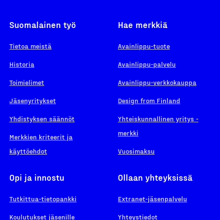
Suomalainen työ
Hae merkkiä
Tietoa meistä
Avainlippu-tuote
Historia
Avainlippu-palvelu
Toimielimet
Avainlippu-verkkokauppa
Jäsenyritykset
Design from Finland
Yhdistyksen säännöt
Yhteiskunnallinen yritys -
merkki
Merkkien kriteerit ja
käyttöehdot
Vuosimaksu
Opi ja innostu
Ollaan yhteyksissä
Tutkittua-tietopankki
Extranet-jäsenpalvelu
Koulutukset jäsenille
Yhteystiedot