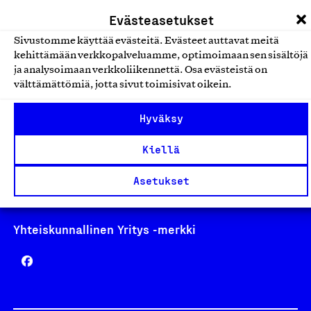
laskutus@suomalainentyo.fi
Evästeasetukset
Sivustomme käyttää evästeitä. Evästeet auttavat meitä
kehittämään verkkopalveluamme, optimoimaan sen sisältöjä
ja analysoimaan verkkoliikennettä. Osa evästeistä on
Avainlippu
välttämättömiä, jotta sivut toimisivat oikein.
Hyväksy
Kiellä
Design From Finland
Asetukset
Yhteiskunnallinen Yritys -merkki