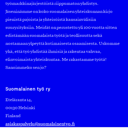
työmarkkinajärjestöistä riippumaton yhdistys.
Jäseninämme on koko suomalaisen yhteiskunnan kirjo
pienistä pajoista ja yhteisöistä kansainvälisiin
suuryrityksiin. Meidät on perustettu yli 100 vuotta sitten
edistämään suomalaista työtä ja teollisuutta sekä
nostamaan ylpeyttä kotimaisesta osaamisesta. Uskomme
yhä, että työ yhdistää ihmisiä ja rakentaa vahvaa,
elinvoimaista yhteiskuntaa. Me rakastamme työtä!
Sanoimmeko sen jo?
Suomalainen työ ry
Eteläranta 14,
00130 Helsinki
Finland
asiakaspalvelu@suomalainentyo.fi