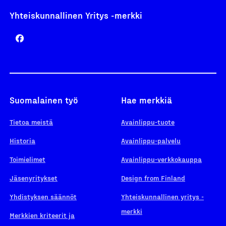
Yhteiskunnallinen Yritys -merkki
Suomalainen työ
Hae merkkiä
Tietoa meistä
Avainlippu-tuote
Historia
Avainlippu-palvelu
Toimielimet
Avainlippu-verkkokauppa
Jäsenyritykset
Design from Finland
Yhdistyksen säännöt
Yhteiskunnallinen yritys -
merkki
Merkkien kriteerit ja