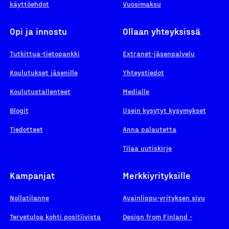
käyttöehdot
Vuosimaksu
Opi ja innostu
Ollaan yhteyksissä
Tutkittua-tietopankki
Extranet-jäsenpalvelu
Koulutukset jäsenille
Yhteystiedot
Koulutustallenteet
Medialle
Blogit
Usein kysytyt kysymykset
Tiedotteet
Anna palautetta
Tilaa uutiskirje
Kampanjat
Merkkiyrityksille
Nollatilanne
Avainlippu-yrityksen sivu
Tervetuloa kohti positiivista
Design from Finland -