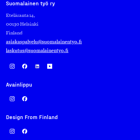
Suomalainen työ ry
Eteläranta 14,
00130 Helsinki
Finland
asiakaspalvelu@suomalainentyo.fi
laskutus@suomalainentyo.fi
Avainlippu
Design From Finland