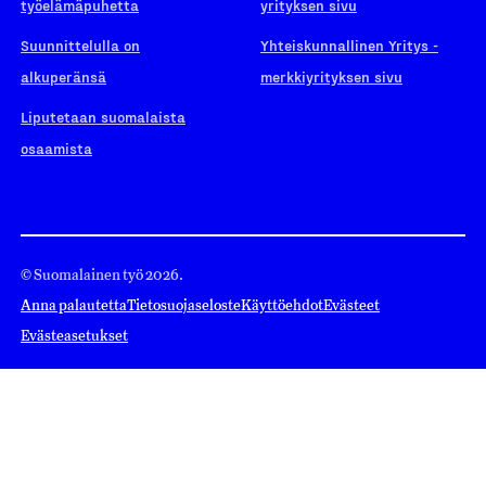
työelämäpuhetta
yrityksen sivu
Suunnittelulla on
Yhteiskunnallinen Yritys -
alkuperänsä
merkkiyrityksen sivu
Liputetaan suomalaista
osaamista
© Suomalainen työ 2026.
Anna palautetta
Tietosuojaseloste
Käyttöehdot
Evästeet
Evästeasetukset