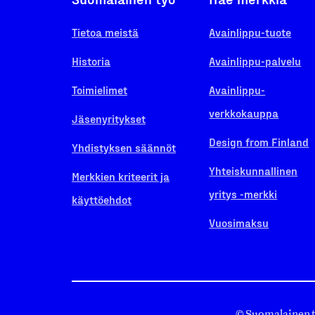
Tietoa meistä
Avainlippu-tuote
Historia
Avainlippu-palvelu
Toimielimet
Avainlippu-
verkkokauppa
Jäsenyritykset
Design from Finland
Yhdistyksen säännöt
Yhteiskunnallinen
Merkkien kriteerit ja
yritys -merkki
käyttöehdot
Vuosimaksu
© Suomalainen 