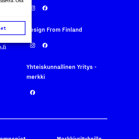
nnettä. Osa
set
Design From Finland
nentyo.fi
.fi
Yhteiskunnallinen Yritys -
merkki
ampanjat
Merkkiyrityksille