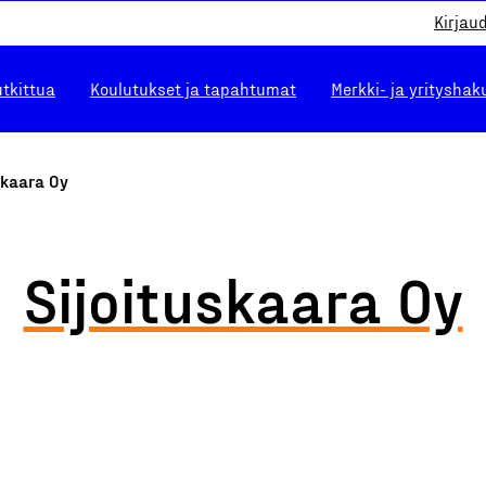
Kirjau
utkittua
Koulutukset ja tapahtumat
Merkki- ja yrityshak
skaara Oy
Sijoituskaara Oy