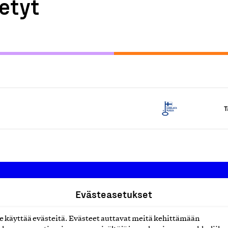
etyt
T
Evästeasetukset
Suomalainen työ ry
käyttää evästeitä. Evästeet auttavat meitä kehittämään