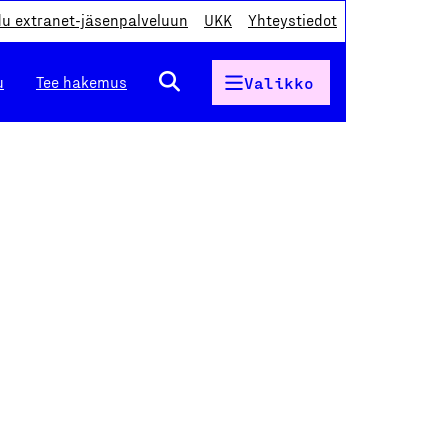
du extranet-jäsenpalveluun
UKK
Yhteystiedot
u
Tee hakemus
Valikko