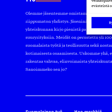
verkkopalve
evästeistä o
Olemme jäsentemme omistama puolueeton, 
riippumaton yhdistys. Jäseninämme on ko
H
yhteiskunnan kirjo pienistä pajoista ja yhte
suuryrityksiin. Meidät on perustettu yli 10
suomalaista työtä ja teollisuutta sekä nost
kotimaisesta osaamisesta. Uskomme yhä, ett
rakentaa vahvaa, elinvoimaista yhteiskunt
Sanoimmeko sen jo?
Suomalainen työ
Hae merkkiä