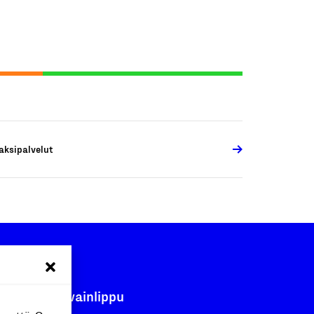
aksipalvelut
Avainlippu