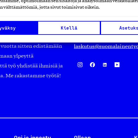
luamme, optimoimaan sen sisältöjä ja analysoimaan verkkoliike
Eteläranta 14,
n välttämättömiä, jotta sivut toimisivat oikein.
työmarkkinajärjestöistä
00130 Helsinki
ko suomalaisen
Finland
yväksy
Kiellä
Asetuk
asiakaspalvelu@suomalai
isöistä kansainvälisiin
laskutus@suomalainentyo
0 vuotta sitten edistämään
amaan ylpeyttä
ä työ yhdistää ihmisiä ja
aa. Me rakastamme työtä!
Opi ja innostu
Ollaan
K