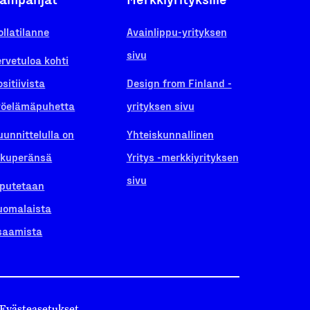
ollatilanne
Avainlippu-yrityksen
sivu
ervetuloa kohti
ositiivista
Design from Finland -
yöelämäpuhetta
yrityksen sivu
uunnittelulla on
Yhteiskunnallinen
lkuperänsä
Yritys -merkkiyrityksen
sivu
iputetaan
uomalaista
saamista
Evästeasetukset