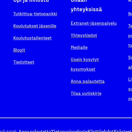
yhteyksissä
Tutkittua-tietopankki
N
Extranet-jäsenpalvelu
Koulutukset jäsenille
T
Yhteystiedot
p
Koulutustallenteet
t
Medialle
Blogit
S
Usein kysytyt
Tiedotteet
a
kysymykset
L
Anna palautetta
s
Tilaa uutiskirje
o
työ 2026.
Anna palautetta
Tietosuojaseloste
Käyttöehdot
Evästeet