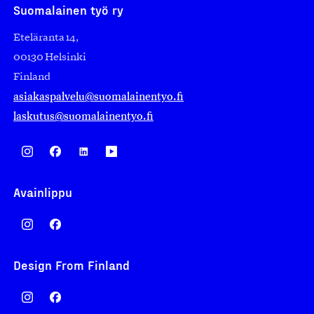
Suomalainen työ ry
Eteläranta 14,
00130 Helsinki
Finland
asiakaspalvelu@suomalainentyo.fi
laskutus@suomalainentyo.fi
Avainlippu
Design From Finland