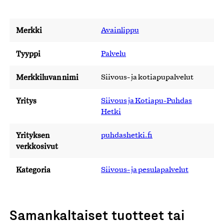
Merkki
Avainlippu
Tyyppi
Palvelu
Merkkiluvan nimi
Siivous- ja kotiapupalvelut
Yritys
Siivous ja Kotiapu-Puhdas
Hetki
Yrityksen
puhdashetki.fi
verkkosivut
Kategoria
Siivous- ja pesulapalvelut
Samankaltaiset tuotteet tai