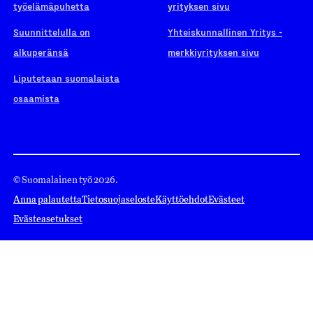
työelämäpuhetta
yrityksen sivu
Suunnittelulla on
Yhteiskunnallinen Yritys -
alkuperänsä
merkkiyrityksen sivu
Liputetaan suomalaista
osaamista
© Suomalainen työ 2026.
Anna palautetta
Tietosuojaseloste
Käyttöehdot
Evästeet
Evästeasetukset