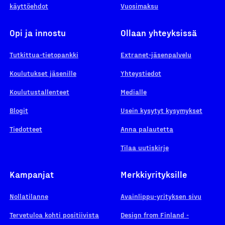
käyttöehdot
Vuosimaksu
Opi ja innostu
Ollaan yhteyksissä
Tutkittua-tietopankki
Extranet-jäsenpalvelu
Koulutukset jäsenille
Yhteystiedot
Koulutustallenteet
Medialle
Blogit
Usein kysytyt kysymykset
Tiedotteet
Anna palautetta
Tilaa uutiskirje
Kampanjat
Merkkiyrityksille
Nollatilanne
Avainlippu-yrityksen sivu
Tervetuloa kohti positiivista
Design from Finland -