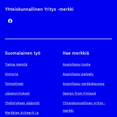
Yhteiskunnallinen Yritys -merkki
Suomalainen työ
Hae merkkiä
Tietoa meistä
Avainlippu-tuote
Historia
Avainlippu-palvelu
Toimielimet
Avainlippu-verkkokauppa
Jäsenyritykset
Design from Finland
Yhdistyksen säännöt
Yhteiskunnallinen yritys -
merkki
Merkkien kriteerit ja