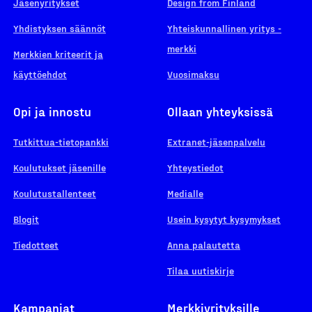
Jäsenyritykset
Design from Finland
Yhdistyksen säännöt
Yhteiskunnallinen yritys -
merkki
Merkkien kriteerit ja
käyttöehdot
Vuosimaksu
Opi ja innostu
Ollaan yhteyksissä
Tutkittua-tietopankki
Extranet-jäsenpalvelu
Koulutukset jäsenille
Yhteystiedot
Koulutustallenteet
Medialle
Blogit
Usein kysytyt kysymykset
Tiedotteet
Anna palautetta
Tilaa uutiskirje
Kampanjat
Merkkiyrityksille