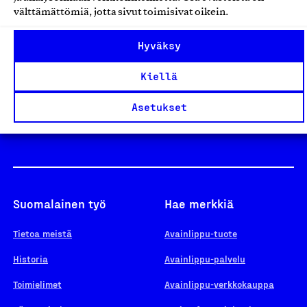
välttämättömiä, jotta sivut toimisivat oikein.
Design From Finland
Hyväksy
Kiellä
Yhteiskunnallinen Yritys -merkki
Asetukset
Suomalainen työ
Hae merkkiä
Tietoa meistä
Avainlippu-tuote
Historia
Avainlippu-palvelu
Toimielimet
Avainlippu-verkkokauppa