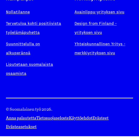
Nollatilanne
Avainlippu-yrityksen sivu
Tervetuloa kohti positiivista
Design from Finland -
työelämäpuhetta
yrityksen sivu
Suunnittelulla on
Yhteiskunnallinen Yritys -
alkuperänsä
merkkiyrityksen sivu
Liputetaan suomalaista
osaamista
© Suomalainen työ 2026.
Anna palautetta
Tietosuojaseloste
Käyttöehdot
Evästeet
Evästeasetukset