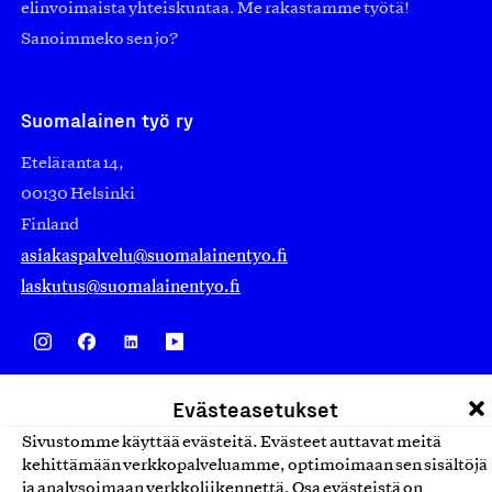
elinvoimaista yhteiskuntaa. Me rakastamme työtä!
Sanoimmeko sen jo?
Suomalainen työ ry
Eteläranta 14,
00130 Helsinki
Finland
asiakaspalvelu@suomalainentyo.fi
laskutus@suomalainentyo.fi
Avainlippu
Evästeasetukset
Sivustomme käyttää evästeitä. Evästeet auttavat meitä
kehittämään verkkopalveluamme, optimoimaan sen sisältöjä
ja analysoimaan verkkoliikennettä. Osa evästeistä on