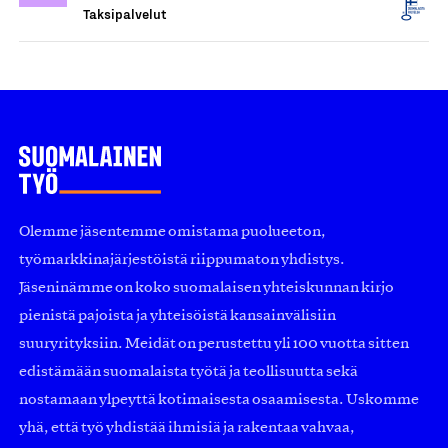
Taksipalvelut
Olemme jäsentemme omistama puolueeton,
työmarkkinajärjestöistä riippumaton yhdistys.
Jäseninämme on koko suomalaisen yhteiskunnan kirjo
pienistä pajoista ja yhteisöistä kansainvälisiin
suuryrityksiin. Meidät on perustettu yli 100 vuotta sitten
edistämään suomalaista työtä ja teollisuutta sekä
nostamaan ylpeyttä kotimaisesta osaamisesta. Uskomme
yhä, että työ yhdistää ihmisiä ja rakentaa vahvaa,