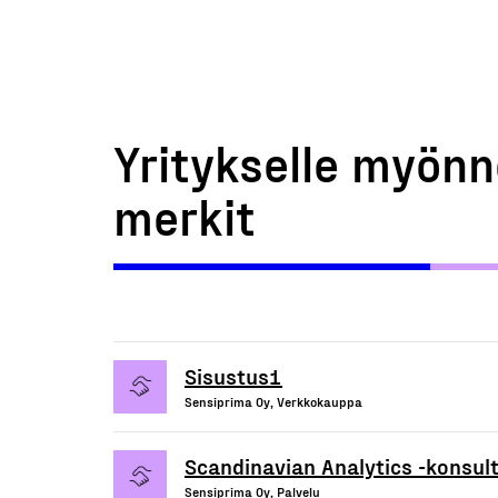
Yritykselle myönn
merkit
Sisustus1
Sensiprima Oy, Verkkokauppa
Scandinavian Analytics -konsult
Sensiprima Oy, Palvelu