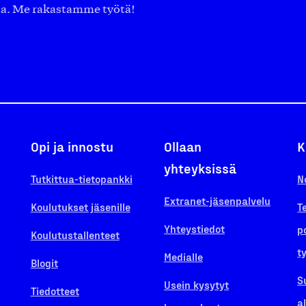
aa. Me rakastamme työtä!
Opi ja innostu
Ollaan
K
yhteyksissä
Tutkittua-tietopankki
N
Extranet-jäsenpalvelu
Koulutukset jäsenille
T
Yhteystiedot
p
Koulutustallenteet
t
Medialle
Blogit
S
Usein kysytyt
Tiedotteet
a