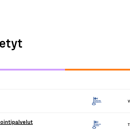
etyt
V
ointipalvelut
T