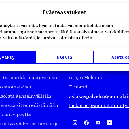
Evästeasetukset
käyttää evästeitä. Evästeet auttavat meitä kehittämään
luamme, optimoimaan sen sisältöjä ja analysoimaan verkkoliike
n välttämättömiä, jotta sivut toimisivat oikein.
Suomalainen työ ry
yväksy
Kiellä
Asetuk
Eteläranta 14,
työmarkkinajärjestöistä
00130 Helsinki
ko suomalaisen
Finland
asiakaspalvelu@suomalai
isöistä kansainvälisiin
laskutus@suomalainentyo
0 vuotta sitten edistämään
amaan ylpeyttä
ä työ yhdistää ihmisiä ja