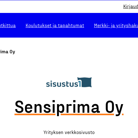
Kirjau
utkittua
Koulutukset ja tapahtumat
Merkki- ja yrityshak
rima Oy
Sensiprima Oy
Yrityksen verkkosivusto