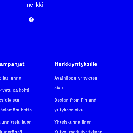
merkki
ampanjat
Merkkiyrityksille
ollatilanne
Avainlippu-yrityksen
sivu
ervetuloa kohti
ositiivista
Design from Finland -
yöelämäpuhetta
yrityksen sivu
uunnittelulla on
Yhteiskunnallinen
lkuperänsä
Yritys -merkkiyrityksen