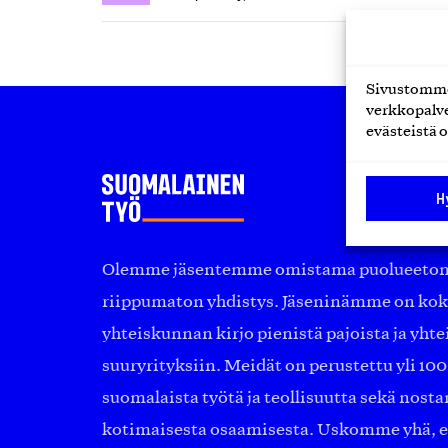
Sivustomme 
verkkopalve
evästeistä o
H
Olemme jäsentemme omistama puolueeton, 
riippumaton yhdistys. Jäseninämme on ko
yhteiskunnan kirjo pienistä pajoista ja yhte
suuryrityksiin. Meidät on perustettu yli 10
suomalaista työtä ja teollisuutta sekä nost
kotimaisesta osaamisesta. Uskomme yhä, ett