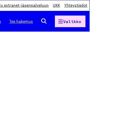
du extranet-jäsenpalveluun
UKK
Yhteystiedot
u
Tee hakemus
Valikko