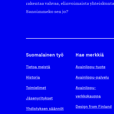
rakentaa vahvaa, elinvoimaista yhteiskunt
Sanoimmeko sen jo?
Suomalainen työ
Hae merkkiä
Tietoa meistä
Avainlippu-tuote
Historia
Avainlippu-palvelu
Toimielimet
Avainlippu-
verkkokauppa
Jäsenyritykset
Design from Finland
Yhdistyksen säännöt