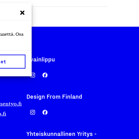
nnettä. Osa
Avainlippu
set
Design From Finland
nentyo.fi
.fi
Yhteiskunnallinen Yritys -