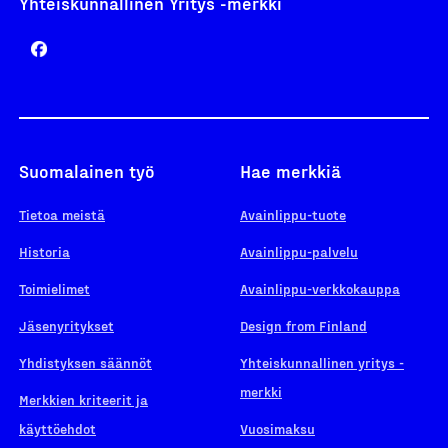
Yhteiskunnallinen Yritys -merkki
Suomalainen työ
Hae merkkiä
Tietoa meistä
Avainlippu-tuote
Historia
Avainlippu-palvelu
Toimielimet
Avainlippu-verkkokauppa
Jäsenyritykset
Design from Finland
Yhdistyksen säännöt
Yhteiskunnallinen yritys -
merkki
Merkkien kriteerit ja
käyttöehdot
Vuosimaksu