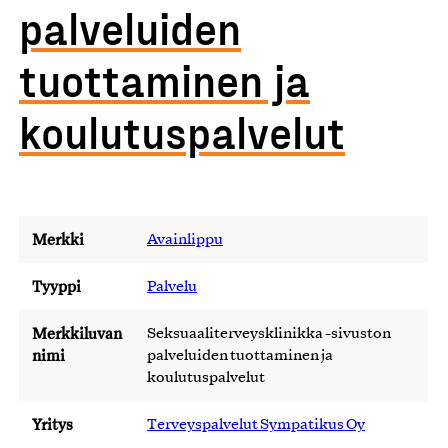
palveluiden
tuottaminen ja
koulutuspalvelut
Merkki
Avainlippu
Tyyppi
Palvelu
Merkkiluvan
Seksuaaliterveysklinikka -sivuston
nimi
palveluiden tuottaminen ja
koulutuspalvelut
Yritys
Terveyspalvelut Sympatikus Oy