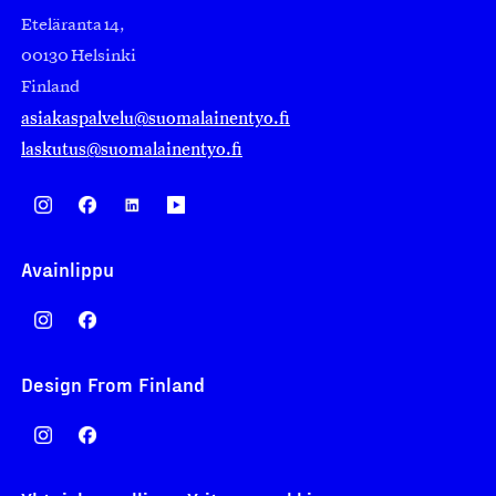
Eteläranta 14,
00130 Helsinki
Finland
asiakaspalvelu@suomalainentyo.fi
laskutus@suomalainentyo.fi
Avainlippu
Design From Finland