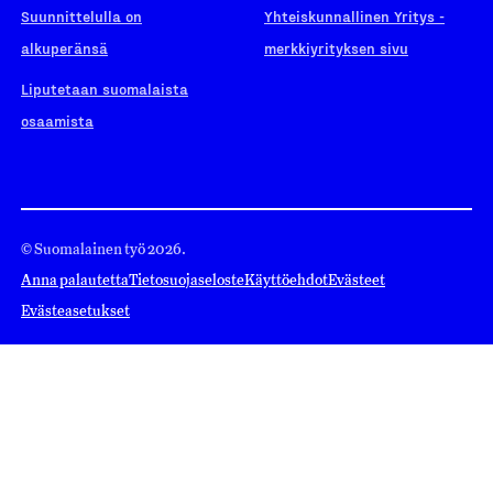
Suunnittelulla on
Yhteiskunnallinen Yritys -
alkuperänsä
merkkiyrityksen sivu
Liputetaan suomalaista
osaamista
© Suomalainen työ 2026.
Anna palautetta
Tietosuojaseloste
Käyttöehdot
Evästeet
Evästeasetukset