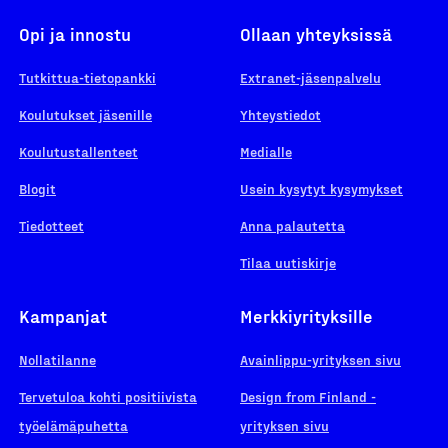
Opi ja innostu
Ollaan yhteyksissä
Tutkittua-tietopankki
Extranet-jäsenpalvelu
Koulutukset jäsenille
Yhteystiedot
Koulutustallenteet
Medialle
Blogit
Usein kysytyt kysymykset
Tiedotteet
Anna palautetta
Tilaa uutiskirje
Kampanjat
Merkkiyrityksille
Nollatilanne
Avainlippu-yrityksen sivu
Tervetuloa kohti positiivista
Design from Finland -
työelämäpuhetta
yrityksen sivu