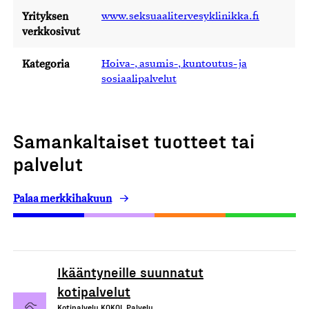
Yrityksen
www.seksuaalitervesyklinikka.fi
verkkosivut
Kategoria
Hoiva-, asumis-, kuntoutus- ja
sosiaalipalvelut
Samankaltaiset tuotteet tai
palvelut
Palaa merkkihakuun
Ikääntyneille suunnatut
kotipalvelut
Kotipalvelu KOKOI, Palvelu