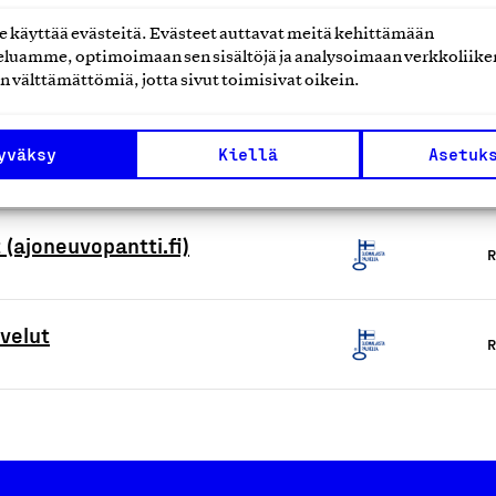
käyttää evästeitä. Evästeet auttavat meitä kehittämään
luamme, optimoimaan sen sisältöjä ja analysoimaan verkkoliike
R
n välttämättömiä, jotta sivut toimisivat oikein.
yväksy
Kiellä
Asetuk
R
 (ajoneuvopantti.fi)
R
velut
R