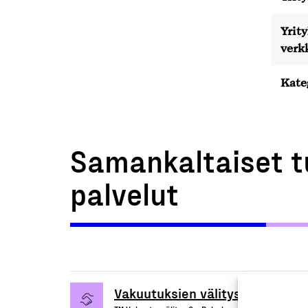
Yrit
verk
Kate
Samankaltaiset t
palvelut
Vakuutuksien välitys- ja hoitop