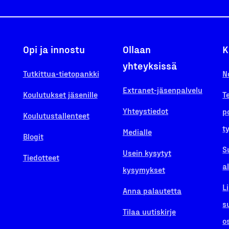
Opi ja innostu
Ollaan
K
yhteyksissä
Tutkittua-tietopankki
N
Extranet-jäsenpalvelu
Koulutukset jäsenille
T
Yhteystiedot
p
Koulutustallenteet
t
Medialle
Blogit
S
Usein kysytyt
Tiedotteet
a
kysymykset
L
Anna palautetta
s
Tilaa uutiskirje
o