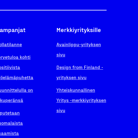
ampanjat
Merkkiyrityksille
ollatilanne
Avainlippu-yrityksen
sivu
ervetuloa kohti
ositiivista
Design from Finland -
yöelämäpuhetta
yrityksen sivu
uunnittelulla on
Yhteiskunnallinen
lkuperänsä
Yritys -merkkiyrityksen
sivu
iputetaan
uomalaista
saamista