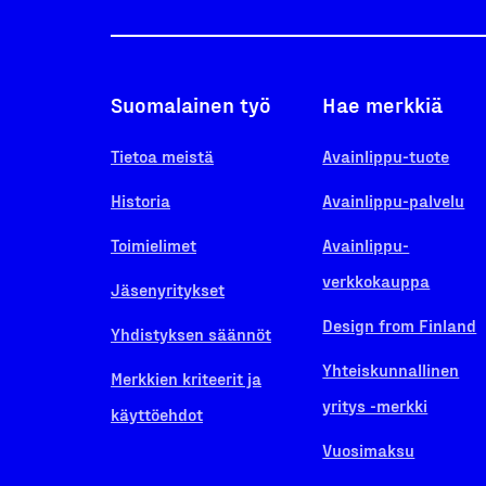
Suomalainen työ
Hae merkkiä
Tietoa meistä
Avainlippu-tuote
Historia
Avainlippu-palvelu
Toimielimet
Avainlippu-
verkkokauppa
Jäsenyritykset
Design from Finland
Yhdistyksen säännöt
Yhteiskunnallinen
Merkkien kriteerit ja
yritys -merkki
käyttöehdot
Vuosimaksu