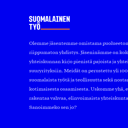
Olemme jäsentemme omistama puolueeton, 
riippumaton yhdistys. Jäseninämme on ko
yhteiskunnan kirjo pienistä pajoista ja yhte
suuryrityksiin. Meidät on perustettu yli 10
suomalaista työtä ja teollisuutta sekä nost
kotimaisesta osaamisesta. Uskomme yhä, ett
rakentaa vahvaa, elinvoimaista yhteiskunt
Sanoimmeko sen jo?