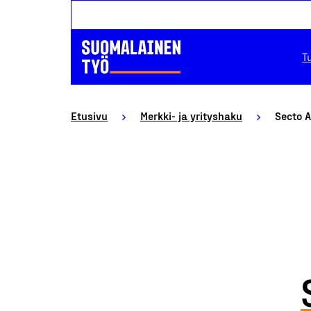
T
Etusivu
Merkki- ja yrityshaku
Secto A