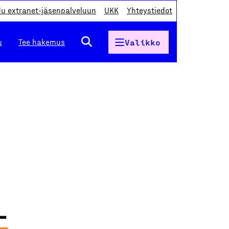
du extranet-jäsenpalveluun
UKK
Yhteystiedot
u
Tee hakemus
Valikko
-