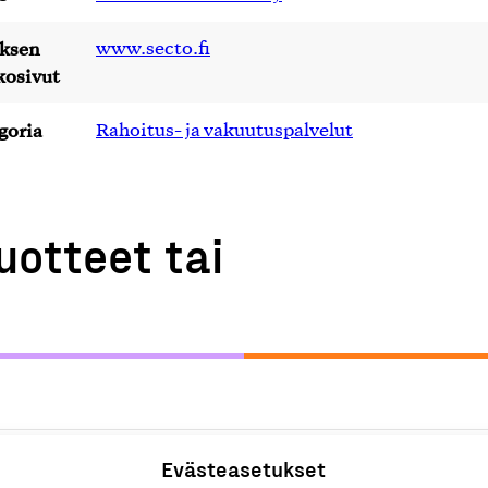
yksen
www.secto.fi
kosivut
goria
Rahoitus- ja vakuutuspalvelut
uotteet tai
alvelut
Evästeasetukset
R