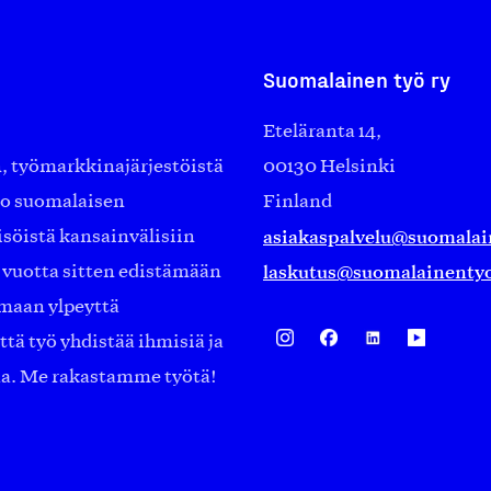
Suomalainen työ ry
Eteläranta 14,
työmarkkinajärjestöistä
00130 Helsinki
ko suomalaisen
Finland
asiakaspalvelu@suomalai
isöistä kansainvälisiin
laskutus@suomalainentyo
0 vuotta sitten edistämään
amaan ylpeyttä
ä työ yhdistää ihmisiä ja
aa. Me rakastamme työtä!