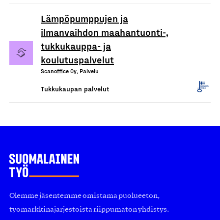
Lämpöpumppujen ja
ilmanvaihdon maahantuonti-,
tukkukauppa- ja
koulutuspalvelut
Scanoffice Oy, Palvelu
Tukkukaupan palvelut
Olemme jäsentemme omistama puolueeton,
työmarkkinajärjestöistä riippumaton yhdistys.