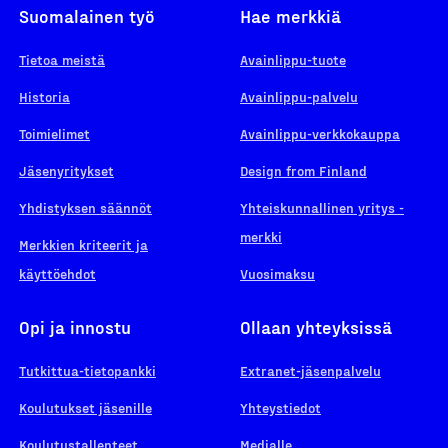
Suomalainen työ
Hae merkkiä
Tietoa meistä
Avainlippu-tuote
Historia
Avainlippu-palvelu
Toimielimet
Avainlippu-verkkokauppa
Jäsenyritykset
Design from Finland
Yhdistyksen säännöt
Yhteiskunnallinen yritys -
merkki
Merkkien kriteerit ja
käyttöehdot
Vuosimaksu
Opi ja innostu
Ollaan yhteyksissä
Tutkittua-tietopankki
Extranet-jäsenpalvelu
Koulutukset jäsenille
Yhteystiedot
Koulutustallenteet
Medialle