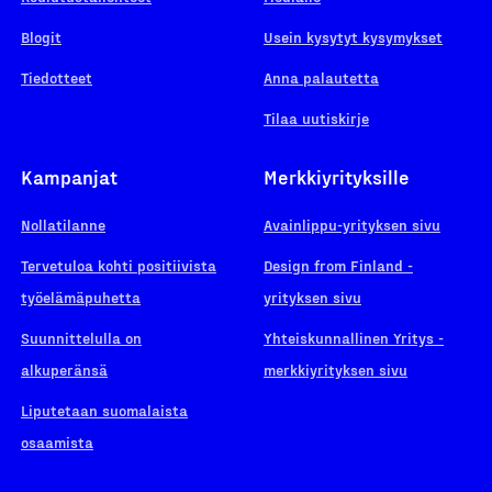
Blogit
Usein kysytyt kysymykset
Tiedotteet
Anna palautetta
Tilaa uutiskirje
Kampanjat
Merkkiyrityksille
Nollatilanne
Avainlippu-yrityksen sivu
Tervetuloa kohti positiivista
Design from Finland -
työelämäpuhetta
yrityksen sivu
Suunnittelulla on
Yhteiskunnallinen Yritys -
alkuperänsä
merkkiyrityksen sivu
Liputetaan suomalaista
osaamista