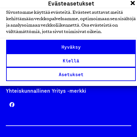
Evästeasetukset
Sivustomme käyttää evästeitä. Evästeet auttavat meitä
kehittämään verkkopalveluamme, optimoimaan sen sisältöjä
ja analysoimaan verkkoliikennettä. Osa evästeistä on
Avainlippu
välttämättömiä, jotta sivut toimisivat oikein.
Hyväksy
Design From Finland
Kiellä
Asetukset
Yhteiskunnallinen Yritys -merkki