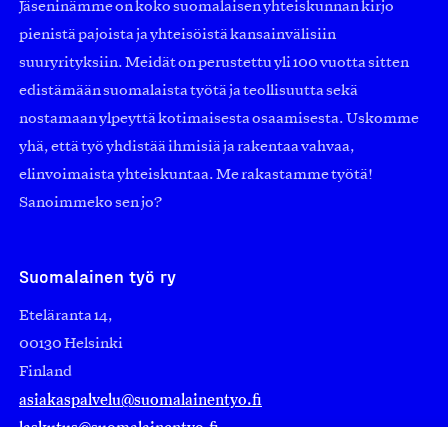
Jäseninämme on koko suomalaisen yhteiskunnan kirjo
pienistä pajoista ja yhteisöistä kansainvälisiin
suuryrityksiin. Meidät on perustettu yli 100 vuotta sitten
edistämään suomalaista työtä ja teollisuutta sekä
nostamaan ylpeyttä kotimaisesta osaamisesta. Uskomme
yhä, että työ yhdistää ihmisiä ja rakentaa vahvaa,
elinvoimaista yhteiskuntaa. Me rakastamme työtä!
Sanoimmeko sen jo?
Suomalainen työ ry
Eteläranta 14,
00130 Helsinki
Finland
asiakaspalvelu@suomalainentyo.fi
laskutus@suomalainentyo.fi