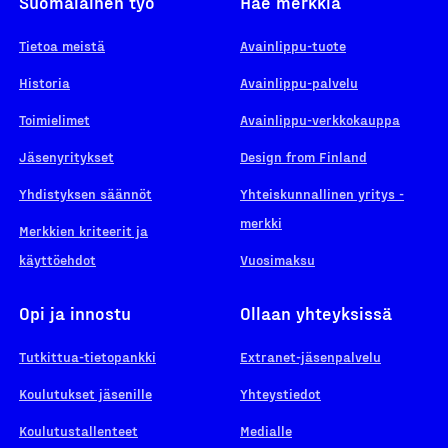
Suomalainen työ
Hae merkkiä
Tietoa meistä
Avainlippu-tuote
Historia
Avainlippu-palvelu
Toimielimet
Avainlippu-verkkokauppa
Jäsenyritykset
Design from Finland
Yhdistyksen säännöt
Yhteiskunnallinen yritys -
merkki
Merkkien kriteerit ja
käyttöehdot
Vuosimaksu
Opi ja innostu
Ollaan yhteyksissä
Tutkittua-tietopankki
Extranet-jäsenpalvelu
Koulutukset jäsenille
Yhteystiedot
Koulutustallenteet
Medialle