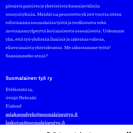
pienistä pajoista ja yhteisöistä kansainvälisiin
suuryrityksiin. Meidät on perustettu yli 100 vuotta sitten
edistämään suomalaista työtä ja teollisuutta sekä
nostamaan ylpeyttä kotimaisesta osaamisesta. Uskomme
yhä, että työ yhdistää ihmisiä ja rakentaa vahvaa,
elinvoimaista yhteiskuntaa. Me rakastamme työtä!
Sanoimmeko sen jo?
Suomalainen työ ry
Eteläranta 14,
00130 Helsinki
Finland
asiakaspalvelu@suomalainentyo.fi
laskutus@suomalainentyo.fi