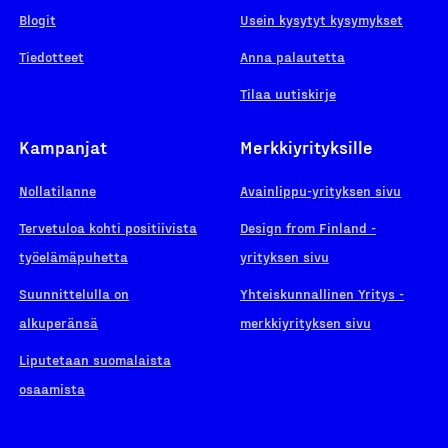
Blogit
Usein kysytyt kysymykset
Tiedotteet
Anna palautetta
Tilaa uutiskirje
Kampanjat
Merkkiyrityksille
Nollatilanne
Avainlippu-yrityksen sivu
Tervetuloa kohti positiivista
Design from Finland -
työelämäpuhetta
yrityksen sivu
Suunnittelulla on
Yhteiskunnallinen Yritys -
alkuperänsä
merkkiyrityksen sivu
Liputetaan suomalaista
osaamista