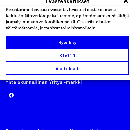
Evästeasetukset
Sivustomme käyttää evästeitä. Evästeet auttavat meitä
kehittämään verkkopalveluamme, optimoimaan sen sisältöjä
Avainlippu
ja analysoimaan verkkoliikennettä. Osa evästeistä on
välttämättömiä, jotta sivut toimisivat oikein.
Hyväksy
Design From Finland
Kiellä
Asetukset
Yhteiskunnallinen Yritys -merkki