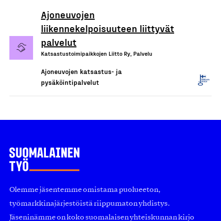
Ajoneuvojen
liikennekelpoisuuteen liittyvät
palvelut
Katsastustoimipaikkojen Liitto Ry, Palvelu
Ajoneuvojen katsastus- ja
pysäköintipalvelut
Olemme jäsentemme omistama puolueeton,
työmarkkinajärjestöistä riippumaton yhdistys.
Jäseninämme on koko suomalaisen yhteiskunnan kirjo