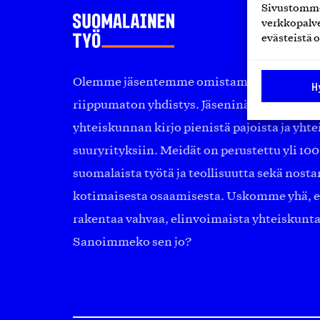
Sivustomme 
verkkopalve
evästeistä o
Olemme jäsentemme omistama puolueeton, 
H
riippumaton yhdistys. Jäseninämme on ko
yhteiskunnan kirjo pienistä pajoista ja yhte
suuryrityksiin. Meidät on perustettu yli 10
suomalaista työtä ja teollisuutta sekä nost
kotimaisesta osaamisesta. Uskomme yhä, ett
rakentaa vahvaa, elinvoimaista yhteiskunt
Sanoimmeko sen jo?