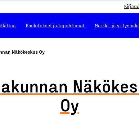
Kirjau
utkittua
Koulutukset ja tapahtumat
Merkki- ja yrityshak
nnan Näkökeskus Oy
takunnan Näkökes
Oy