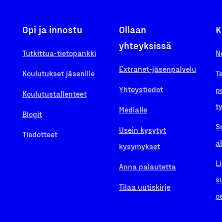
Opi ja innostu
Ollaan
K
yhteyksissä
Tutkittua-tietopankki
N
Extranet-jäsenpalvelu
Koulutukset jäsenille
T
Yhteystiedot
p
Koulutustallenteet
t
Medialle
Blogit
S
Usein kysytyt
Tiedotteet
a
kysymykset
L
Anna palautetta
s
Tilaa uutiskirje
o