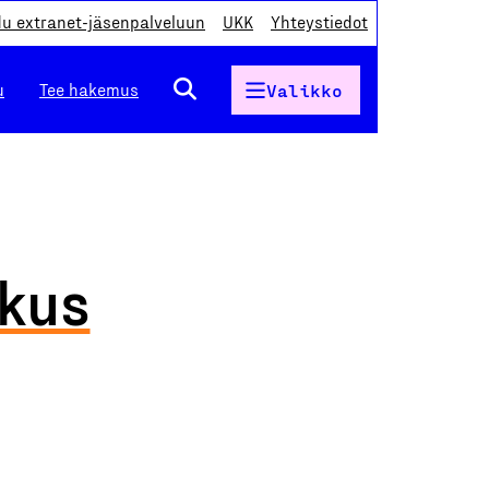
du extranet-jäsenpalveluun
UKK
Yhteystiedot
u
Tee hakemus
Valikko
kus