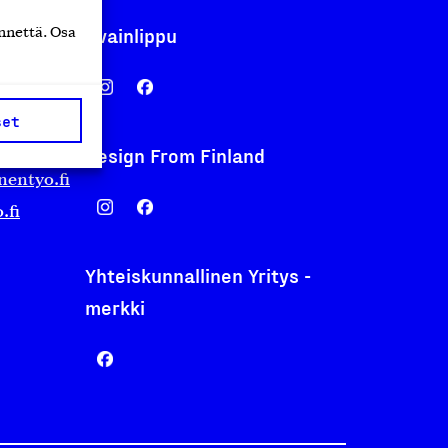
Avainlippu
nnettä. Osa
set
Design From Finland
nentyo.fi
.fi
Yhteiskunnallinen Yritys -
merkki