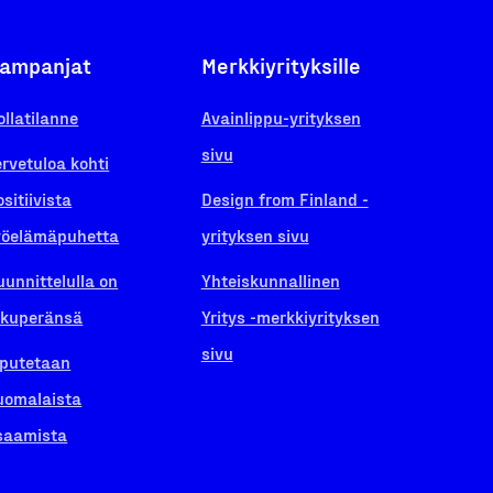
ampanjat
Merkkiyrityksille
ollatilanne
Avainlippu-yrityksen
sivu
ervetuloa kohti
ositiivista
Design from Finland -
yöelämäpuhetta
yrityksen sivu
uunnittelulla on
Yhteiskunnallinen
lkuperänsä
Yritys -merkkiyrityksen
sivu
iputetaan
uomalaista
saamista