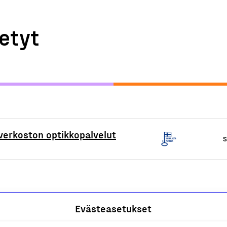
etyt
-verkoston optikkopalvelut
S
Evästeasetukset