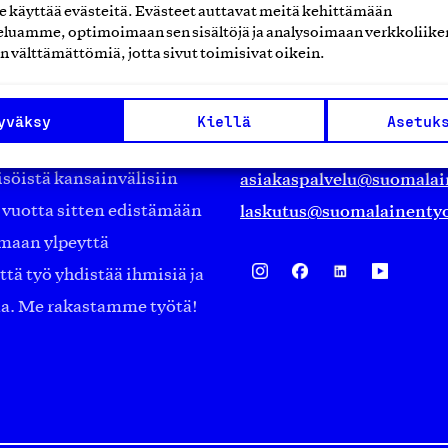
käyttää evästeitä. Evästeet auttavat meitä kehittämään
Suomalainen työ ry
luamme, optimoimaan sen sisältöjä ja analysoimaan verkkoliike
n välttämättömiä, jotta sivut toimisivat oikein.
Eteläranta 14,
työmarkkinajärjestöistä
00130 Helsinki
yväksy
Kiellä
Asetuk
ko suomalaisen
Finland
asiakaspalvelu@suomalai
isöistä kansainvälisiin
laskutus@suomalainentyo
0 vuotta sitten edistämään
amaan ylpeyttä
ä työ yhdistää ihmisiä ja
aa. Me rakastamme työtä!