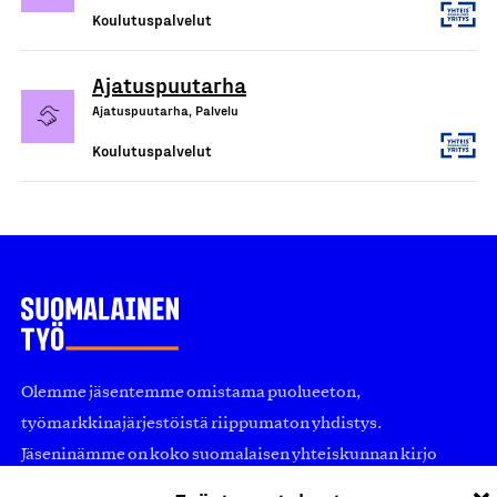
Koulutuspalvelut
Ajatuspuutarha
Ajatuspuutarha, Palvelu
Koulutuspalvelut
Olemme jäsentemme omistama puolueeton,
työmarkkinajärjestöistä riippumaton yhdistys.
Jäseninämme on koko suomalaisen yhteiskunnan kirjo
pienistä pajoista ja yhteisöistä kansainvälisiin