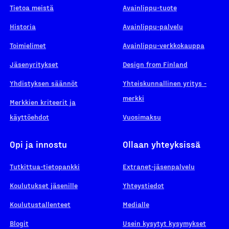
Tietoa meistä
Avainlippu-tuote
Historia
Avainlippu-palvelu
Toimielimet
Avainlippu-verkkokauppa
Jäsenyritykset
Design from Finland
Yhdistyksen säännöt
Yhteiskunnallinen yritys -
merkki
Merkkien kriteerit ja
käyttöehdot
Vuosimaksu
Opi ja innostu
Ollaan yhteyksissä
Tutkittua-tietopankki
Extranet-jäsenpalvelu
Koulutukset jäsenille
Yhteystiedot
Koulutustallenteet
Medialle
Blogit
Usein kysytyt kysymykset