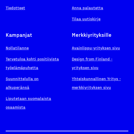
Tiedotteet
Anna palautetta
Tilaa uutiskirje
Kampanjat
Merkkiyrityksille
Nollatilanne
Avainlippu-yrityksen sivu
Tervetuloa kohti positiivista
Design from Finland -
työelämäpuhetta
yrityksen sivu
Suunnittelulla on
Yhteiskunnallinen Yritys -
alkuperänsä
merkkiyrityksen sivu
Liputetaan suomalaista
osaamista