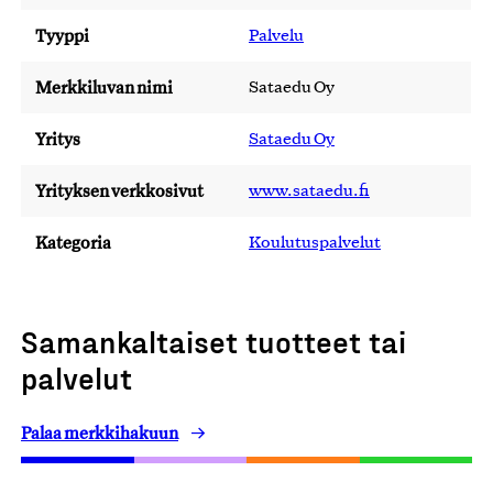
Tyyppi
Palvelu
Merkkiluvan nimi
Sataedu Oy
Yritys
Sataedu Oy
Yrityksen verkkosivut
www.sataedu.fi
Kategoria
Koulutuspalvelut
Samankaltaiset tuotteet tai
palvelut
Palaa merkkihakuun